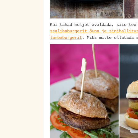
Kui tahad muljet avaldada, siis tee
sealihaburgerit õuna ja sinihallitu
lambaburgerit
. Miks mitte üllatada 