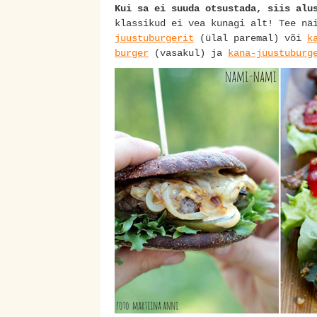
Kui sa ei suuda otsustada, siis alu
klassikud ei vea kunagi alt! Tee n
juustuburgerit
(ülal paremal) või
k
burger
(vasakul) ja
kana-juustuburg