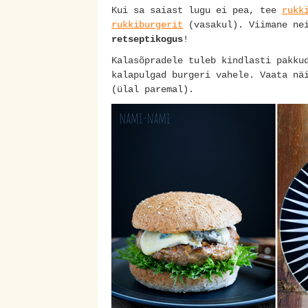
Kui sa saiast lugu ei pea, tee
rukk
rukkiburgerit
(vasakul). Viimane ne
retseptikogus
!
Kalasõpradele tuleb kindlasti pakk
kalapulgad burgeri vahele. Vaata nä
(ülal paremal).