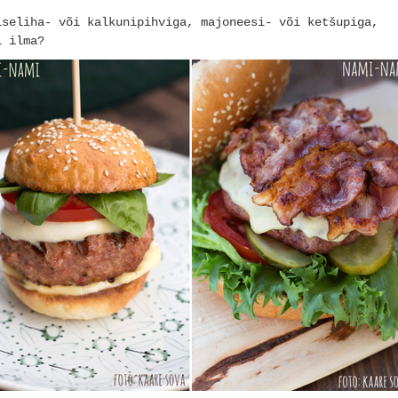
iseliha- või kalkunipihviga, majoneesi- või ketšupiga,
õi ilma?