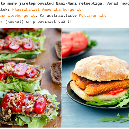
sta mõne järeleproovitud Nami-Nami retseptiga.
Vanad hea
äiteks
klassikalist Ameerika burgerit
,
anafileeburgerit
. Ka austraallaste
Kullaranniku
er
(keskel) on proovimist väärt!