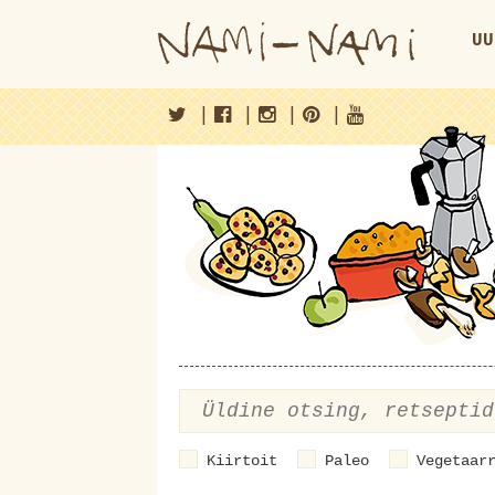
UU
|
|
|
|
Kiirtoit
Paleo
Vegetaar