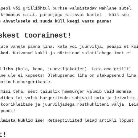
apeol või grilliõhtul burkse valmistada? Mahlane sütel
 krõmpsuv salat, parasjagu maitsvat kastet - kõik see
e ahvatlusele ei suuda küll keegi vastu panna!
skest toorainest!
kute vahele panna liha, kala või juurvilja, peaasi et kõ
sked
. Kuivanud kukli ja närtsinud salatilehega imet ei
d liha
(kala, kana, juurviljakotlet). Hoia oma grillil
ane üle ei küpseks! Üleküpsenud liha on üleküpsenud liha
parim hamburgerikaste.
dmisi teha, sest täiuslik hamburger valmib vaid
mõnusa
odides lai valik burgeriteoks sobivaid saia ja leivalisi
 koorikleibade ja juurviljadega röstkukliteni välja. Lei
d poodi!
almista kuklid ise
! Retseptiviited leiad artikli lõpust.
t!