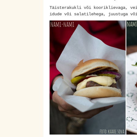
Täisterakukli või kooriklievaga, ve
idude või salatilehega, juustuga v