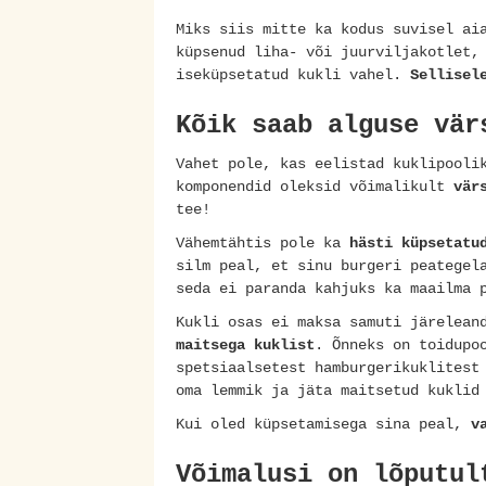
Miks siis mitte ka kodus suvisel ai
küpsenud liha- või juurviljakotlet,
iseküpsetatud kukli vahel.
Sellisel
Kõik saab alguse vär
Vahet pole, kas eelistad kuklipooli
komponendid oleksid võimalikult
vär
tee!
Vähemtähtis pole ka
hästi küpsetatu
silm peal, et sinu burgeri peategel
seda ei paranda kahjuks ka maailma 
Kukli osas ei maksa samuti järelean
maitsega kuklist
. Õnneks on toidupo
spetsiaalsetest hamburgerikuklitest
oma lemmik ja jäta maitsetud kukli
Kui oled küpsetamisega sina peal,
v
Võimalusi on lõputul