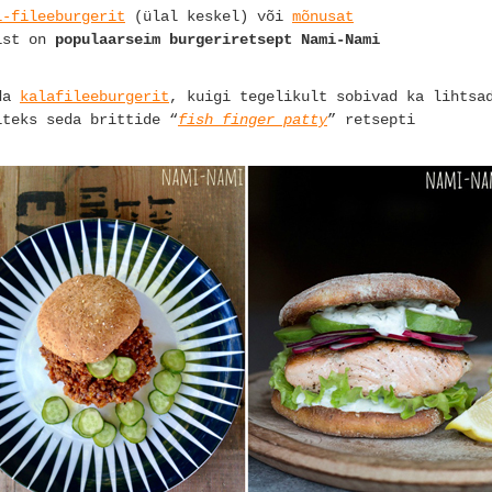
i-fileeburgerit
(ülal keskel) või
mõnusat
ist on
populaarseim burgeriretsept Nami-Nami
uda
kalafileeburgerit
, kuigi tegelikult sobivad ka lihtsa
iteks seda brittide “
fish finger patty
” retsepti