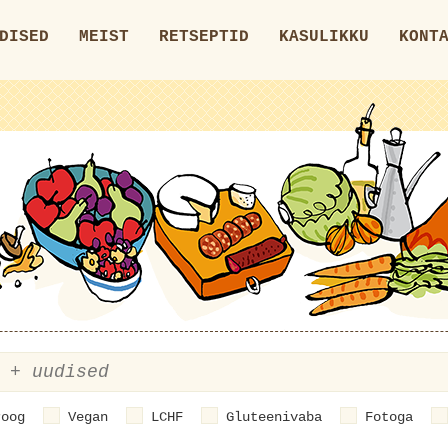
DISED
MEIST
RETSEPTID
KASULIKKU
KONT
roog
Vegan
LCHF
Gluteenivaba
Fotoga