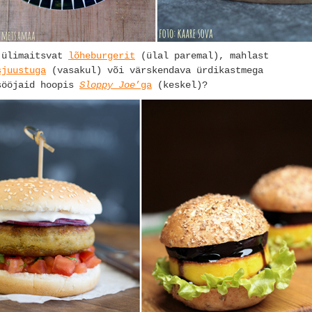
 ülimaitsvat
lõheburgerit
(ülal paremal), mahlast
sjuustuga
(vasakul) või värskendava ürdikastmega
sööjaid hoopis
Sloppy Joe
’ga
(keskel)?