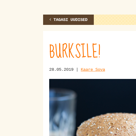
TAGASI UUDISED
BURKSILE!
28.05.2019 |
Kaare Sova