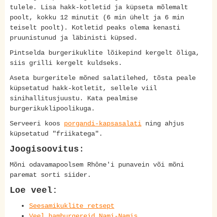
tulele. Lisa hakk-kotletid ja küpseta mõlemalt
poolt, kokku 12 minutit (6 min ühelt ja 6 min
teiselt poolt). Kotletid peaks olema kenasti
pruunistunud ja läbinisti küpsed.
Pintselda burgerikuklite lõikepind kergelt õliga,
siis grilli kergelt kuldseks.
Aseta burgeritele mõned salatilehed, tõsta peale
küpsetatud hakk-kotletit, sellele viil
sinihallitusjuustu. Kata pealmise
burgerikuklipoolikuga.
Serveeri koos
porgandi-kapsasalati
ning ahjus
küpsetatud "friikatega".
Joogisoovitus
:
Mõni odavamapoolsem Rhône'i punavein või mõni
paremat sorti siider.
Loe veel:
Seesamikuklite retsept
Veel hamburgereid Nami-Namis