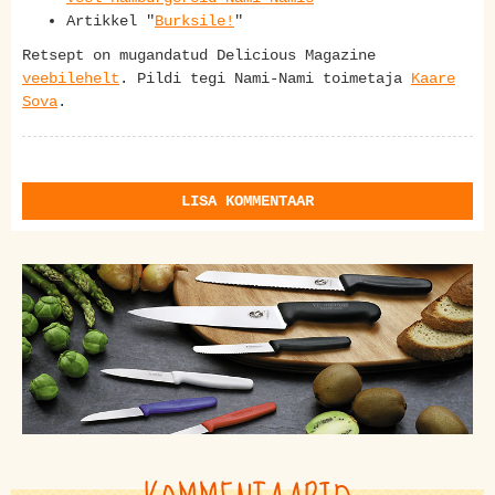
Artikkel "
Burksile!
"
Retsept on mugandatud Delicious Magazine
veebilehelt
. Pildi tegi Nami-Nami toimetaja
Kaare
Sova
.
LISA KOMMENTAAR