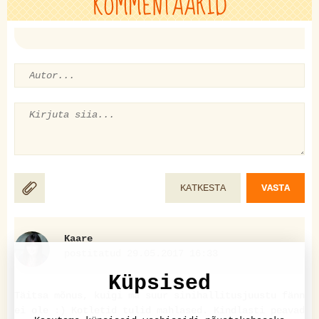
KOMMENTAARID
KATKESTA
VASTA
Kaare
postitatud 29.05.2017 16:33
Küpsised
Täitsa mõnus, kuigi ma suur sinihallitusjuustu fänn
ei ole :) Kotletid tulid mahlased. Kindlasti peavad