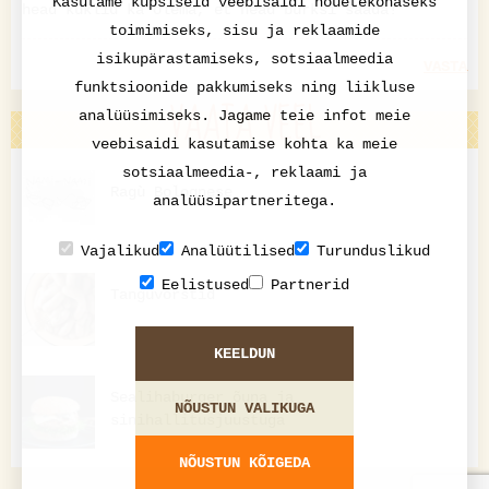
Kasutame küpsiseid veebisaidi nõuetekohaseks
head kuklid ka olema, et head burksi saada!
toimimiseks, sisu ja reklaamide
isikupärastamiseks, sotsiaalmeedia
VASTA
funktsioonide pakkumiseks ning liikluse
VAATA VEEL
analüüsimiseks. Jagame teie infot meie
veebisaidi kasutamise kohta ka meie
sotsiaalmeedia-, reklaami ja
Ragù Bolognese
analüüsipartneritega.
Vajalikud
Analüütilised
Turunduslikud
Eelistused
Partnerid
Tanguvorstid
KEELDUN
Sealihaburger õuna ja
NÕUSTUN VALIKUGA
sinihallitusjuustuga
NÕUSTUN KÕIGEDA