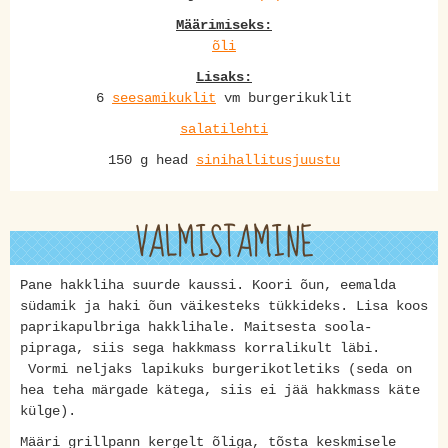
Määrimiseks:
õli
Lisaks:
6
seesamikuklit
vm burgerikuklit
salatilehti
150 g head
sinihallitusjuustu
VALMISTAMINE
Pane hakkliha suurde kaussi. Koori õun, eemalda
südamik ja haki õun väikesteks tükkideks. Lisa koos
paprikapulbriga hakklihale. Maitsesta soola-
pipraga, siis sega hakkmass korralikult läbi.
Vormi neljaks lapikuks burgerikotletiks (seda on
hea teha märgade kätega, siis ei jää hakkmass käte
külge).
Määri grillpann kergelt õliga, tõsta keskmisele