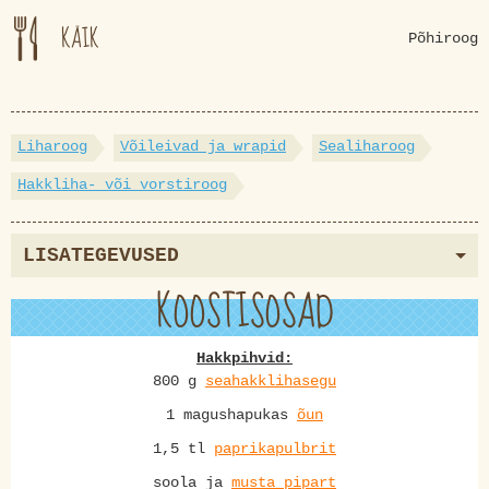
KÄIK
Põhiroog
Liharoog
Võileivad ja wrapid
Sealiharoog
Hakkliha- või vorstiroog
LISATEGEVUSED
KOOSTISOSAD
Hakkpihvid:
800 g
seahakklihasegu
1 magushapukas
õun
1,5 tl
paprikapulbrit
soola ja
musta pipart