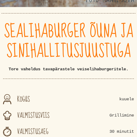
SEALIHABURGER ÕUNA JA
SINIHALLITUSJUUSTUGA
Tore vaheldus tavapärastele veiselihaburgeritele.
KOGUS
kuuele
VALMISTUSVIIS
Grillimine
VALMISTUSAEG
30 minutit