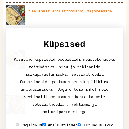
Sealihast ahjustrooganov majoneesiga
24
26
Küpsised
Ühepajatoit
Kasutame küpsiseid veebisaidi nõuetekohaseks
toimimiseks, sisu ja reklaamide
isikupärastamiseks, sotsiaalmeedia
23
funktsioonide pakkumiseks ning liikluse
16
analüüsimiseks. Jagame teie infot meie
veebisaidi kasutamise kohta ka meie
Parim ahjuliha
sotsiaalmeedia-, reklaami ja
analüüsipartneritega.
23
Vajalikud
Analüütilised
Turunduslikud