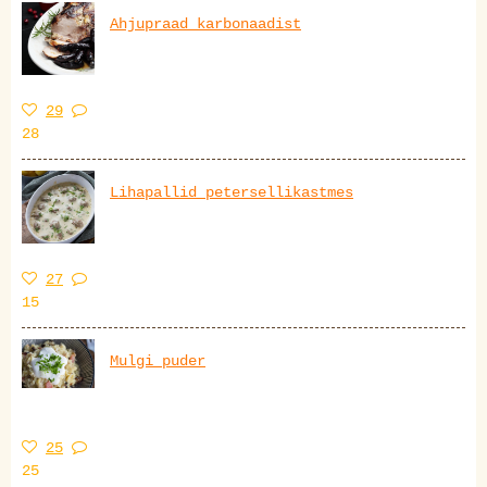
Ahjupraad karbonaadist
29
28
Lihapallid petersellikastmes
27
15
Mulgi puder
25
25