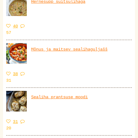
Hernesupp suitsulihaga
40
57
Mõnus ja maitsev sealihaguljašš
38
31
Sealiha prantsuse moodi
31
20