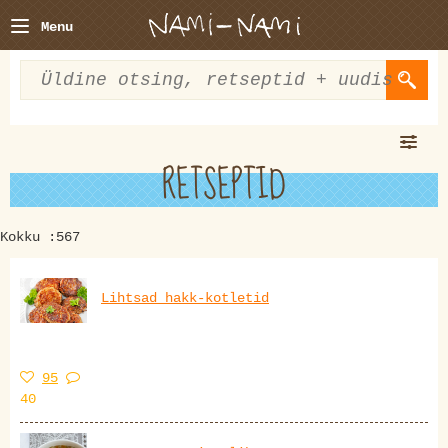
Menu
RETSEPTID
Kokku :567
Lihtsad hakk-kotletid
95
40