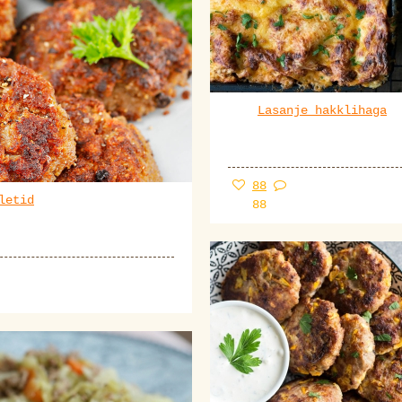
Lasanje hakklihaga
88
letid
88