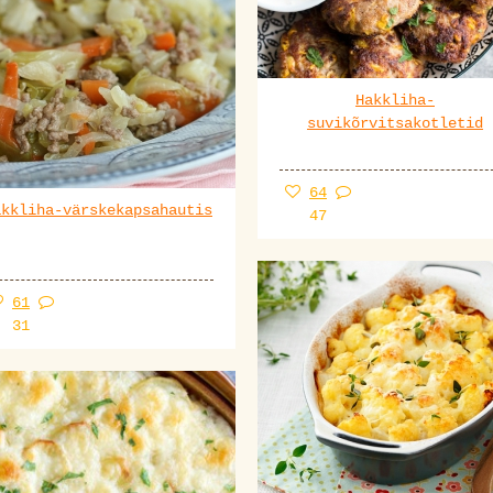
Hakkliha-
suvikõrvitsakotletid
64
akkliha-värskekapsahautis
47
61
31