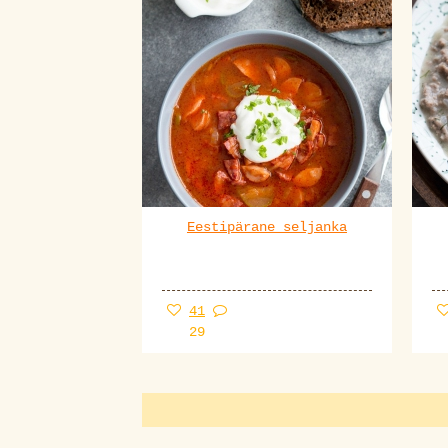
Eestipärane seljanka
41
29