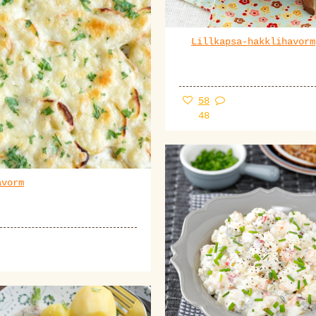
Lillkapsa-hakklihavorm
58
48
avorm