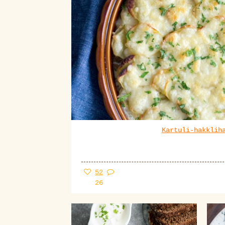
Kartuli-hakklih
52
26