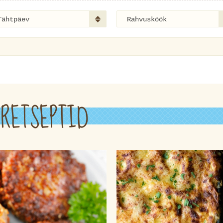
Tähtpäev
Rahvusköök
RETSEPTID