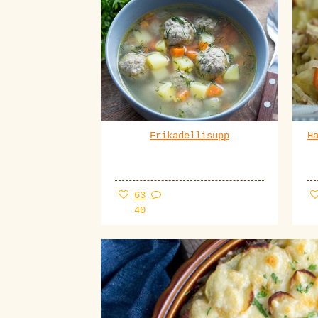
Frikadellisupp
H
63
40