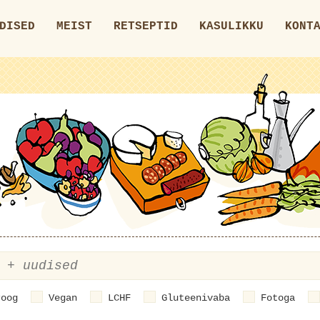
DISED
MEIST
RETSEPTID
KASULIKKU
KONT
roog
Vegan
LCHF
Gluteenivaba
Fotoga