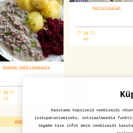
Kartulisalat
44
40
Kodune hakklihakaste
Kü
39
13
Kasutame küpsiseid veebisaidi nõue
isikupärastamiseks, sotsiaalmeedia funkts
VAATA VEEL
Jagame teie infot meie veebisaidi kasuta