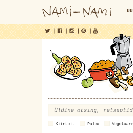
UU
|
|
|
|
Kiirtoit
Paleo
Vegetaar