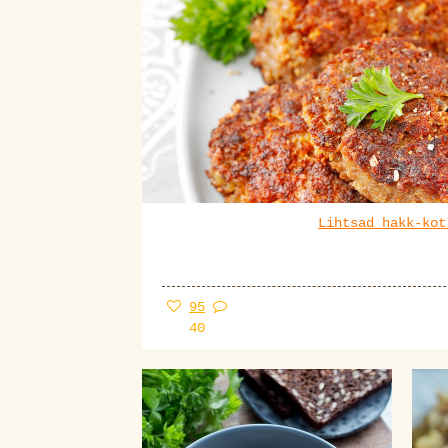
Lihtsad hakk-kot
95
40