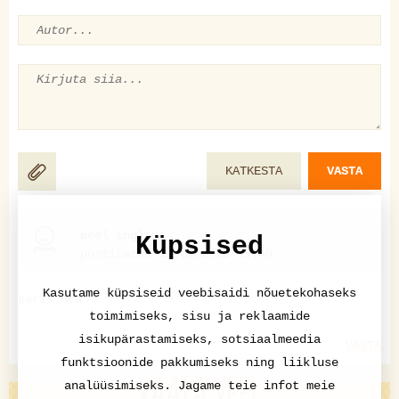
KATKESTA
VASTA
pool inglane
Küpsised
postitatud 12.01.2016 15:49
Kasutame küpsiseid veebisaidi nõuetekohaseks
päris hea
toimimiseks, sisu ja reklaamide
isikupärastamiseks, sotsiaalmeedia
VASTA
funktsioonide pakkumiseks ning liikluse
VAATA VEEL
analüüsimiseks. Jagame teie infot meie