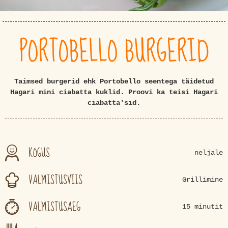
PORTOBELLO BURGERID
Taimsed burgerid ehk Portobello seentega täidetud
Hagari mini ciabatta kuklid. Proovi ka teisi Hagari
ciabatta'sid.
KOGUS
neljale
VALMISTUSVIIS
Grillimine
VALMISTUSAEG
15 minutit