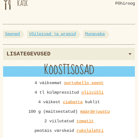
KÄIK
Põhiroog
Seened
Võileivad ja wrapid
Munavaba
LISATEGEVUSED
KOOSTISOSAD
4 väiksemat
portobello seent
4 tl külmpressitud
oliiviõli
4 väikest
ciabatta
kuklit
100 g (maitsestatud)
määrdejuustu
2 viilutatud
tomatit
peotäis värskeid
rukolalehti