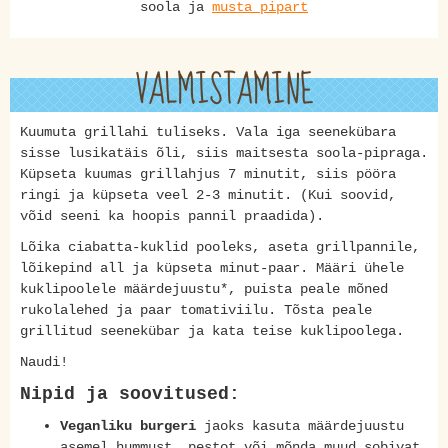
soola ja
musta pipart
VALMISTAMINE
Kuumuta grillahi tuliseks. Vala iga seenekübara
sisse lusikatäis õli, siis maitsesta soola-pipraga.
Küpseta kuumas grillahjus 7 minutit, siis pööra
ringi ja küpseta veel 2-3 minutit. (Kui soovid,
võid seeni ka hoopis pannil praadida).
Lõika ciabatta-kuklid pooleks, aseta grillpannile,
lõikepind all ja küpseta minut-paar. Määri ühele
kuklipoolele määrdejuustu*, puista peale mõned
rukolalehed ja paar tomativiilu. Tõsta peale
grillitud seenekübar ja kata teise kuklipoolega.
Naudi!
Nipid ja soovitused:
Veganliku burgeri
jaoks kasuta määrdejuustu
asemel hummust, pestot või mõnda muud sobivat