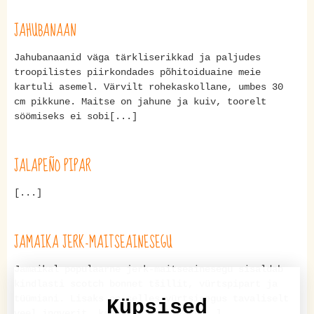
JAHUBANAAN
Jahubanaanid väga tärkliserikkad ja paljudes
troopilistes piirkondades põhitoiduaine meie
kartuli asemel. Värvilt rohekaskollane, umbes 30
cm pikkune. Maitse on jahune ja kuiv, toorelt
söömiseks ei sobi[...]
JALAPEÑO PIPAR
[...]
JAMAIKA JERK-MAITSEAINESEGU
Jamaikal populaarne jerk-maitseainesegu sisaldab
kindlasti scotch bonnet tšillit, vürtspipart ja
tüümiani. Lisaks on selles vürtsisegus tavaliselt
Küpsised
veel ingverit, kaneeli, muskaati[...]