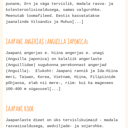
punane, õrn ja väga tervislik, madala rasva- ja
kolesteroolisisaldusega, samas valgurohke.
Meenutab loomafileed. Eestis kasvatatakse
jaanalinde Vilsandis ja Muhus[...]
JAAPANI ANGERJAS (ANGUILLA JAPONICA)
Jaapani angerjas e. hiina angerjas e. unagi
(Anguilla japonica) on kalaliik angerlaste
(Anguillidae) sugukonna perekonnast angerjad
(Anguilla). Elukoht: Jaapani rannik ja Ida-Hiina
meri, Taiwan, Korea, Vietnam, Hiina, Filipiinide
põhjaosa, elab nii mere-, riim- kui ka magevees
100-400 m sügavusel[...]
JAAPANI KÖÖK
Jaapanlaste dieet on üks tervislikuimaid - madala
rasvasisaldusega, aedviljade- ja sojarohke.