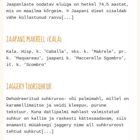
Jaapanlaste oodatav eluiga on hetkel 74.5 aastat,
mis on maailma kõrgeim. ¤ Jaapani dieet sisaldab
vähe küllastunud rasvu[...]
JAAPANI MAKRELL (KALA)
Kala. Hisp. k. 'Caballa', sks. k. 'Makrele', pr.
k. 'Maquareau', jaapani k. 'Maccerello Sgombro',
it. k. 'Scombro'
JAGGERY TOORSUHKUR
Dehüdreeritud suhkruroo- või palmimahl, millel on
karamellimaitse ja veidi kleepuv, purune
tekstuur. Kuna datlipalmi mahlast valmistatud
suhkur on kallim ja raskesti kättesaadavam, siis
enamasti müüaksegi jaggery nime all suhkruroost
tehtud suhkrut[...]