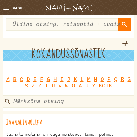
Menu
KOKANDUSSÕNASTIK
A
B
C
D
E
F
G
H
I
J
K
L
M
N
O
P
Q
R
S
Š
Z
Ž
T
U
V
W
Õ
Ä
Ü
Y
KÕIK
JAANALINNULIHA
Jaanalinnuliha on väga maitsev, tume, pehme,