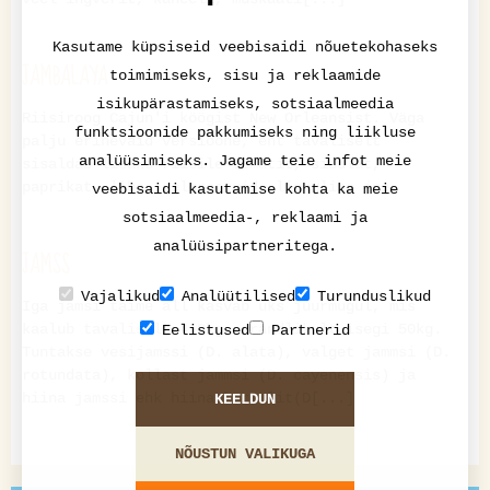
Kasutame küpsiseid veebisaidi nõuetekohaseks
JAMBALAYA
toimimiseks, sisu ja reklaamide
isikupärastamiseks, sotsiaalmeedia
Riisiroog Cajun'i köögist New Orleansist. Väga
funktsioonide pakkumiseks ning liikluse
palju erinevaid versioone, ent tavaliselt
analüüsimiseks. Jagame teie infot meie
sisaldab lisaks riisile tomatit, sibulat,
paprikat, liha, selgrootuid, linnuliha jne.
veebisaidi kasutamise kohta ka meie
sotsiaalmeedia-, reklaami ja
analüüsipartneritega.
JAMSS
Vajalikud
Analüütilised
Turunduslikud
Iga jamsi taime all kasvab üks juurmugul, mis
kaalub tavaliselt 4-8kg, erandlikult isegi 50kg.
Eelistused
Partnerid
Tuntakse vesijamssi (D. alata), valget jammsi (D.
rotundata), kollast jammsi (D. cayenensis) ja
hiina jamssi ehk hiina kartulit(D[...]
KEELDUN
NÕUSTUN VALIKUGA