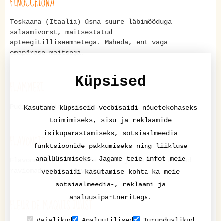
FINOCCHIONA
Toskaana (Itaalia) üsna suure läbimõõduga
salaamivorst, maitsestatud
apteegitilliseemnetega. Maheda, ent väga
omapärase maitsega.
Küpsised
FLAMMERI
Pudingutaoline magustoit piimast.
Kasutame küpsiseid veebisaidi nõuetekohaseks
toimimiseks, sisu ja reklaamide
isikupärastamiseks, sotsiaalmeedia
FLAVONOID
funktsioonide pakkumiseks ning liikluse
analüüsimiseks. Jagame teie infot meie
Flavonoidid on taimele lõhna ja maitset andvad
raviomadustega värvained.
veebisaidi kasutamise kohta ka meie
sotsiaalmeedia-, reklaami ja
analüüsipartneritega.
FLEUR DE MAQUIS JUUST
Vajalikud
Analüütilised
Turunduslikud