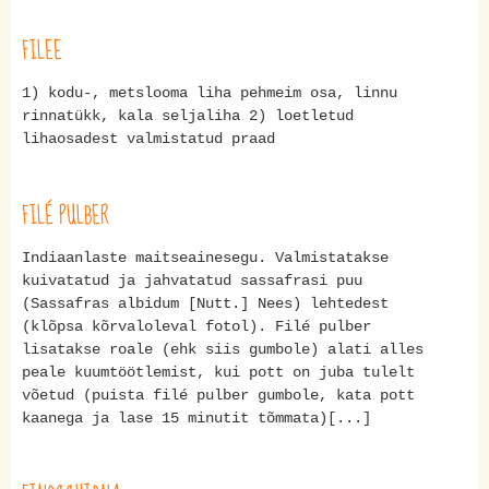
FILEE
1) kodu-, metslooma liha pehmeim osa, linnu
rinnatükk, kala seljaliha 2) loetletud
lihaosadest valmistatud praad
FILÉ PULBER
Indiaanlaste maitseainesegu. Valmistatakse
kuivatatud ja jahvatatud sassafrasi puu
(Sassafras albidum [Nutt.] Nees) lehtedest
(klõpsa kõrvaloleval fotol). Filé pulber
lisatakse roale (ehk siis gumbole) alati alles
peale kuumtöötlemist, kui pott on juba tulelt
võetud (puista filé pulber gumbole, kata pott
kaanega ja lase 15 minutit tõmmata)[...]