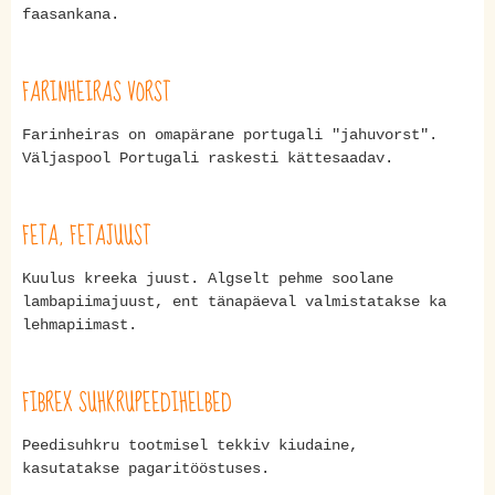
faasankana.
FARINHEIRAS VORST
Farinheiras on omapärane portugali "jahuvorst".
Väljaspool Portugali raskesti kättesaadav.
FETA, FETAJUUST
Kuulus kreeka juust. Algselt pehme soolane
lambapiimajuust, ent tänapäeval valmistatakse ka
lehmapiimast.
FIBREX SUHKRUPEEDIHELBED
Peedisuhkru tootmisel tekkiv kiudaine,
kasutatakse pagaritööstuses.