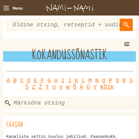
Menu
KOKANDUSSÕNASTIK
A
B
C
D
E
F
G
H
I
J
K
L
M
N
O
P
Q
R
S
Š
Z
Ž
T
U
V
W
Õ
Ä
Ü
Y
KÕIK
FAASAN
Kanaliste seltsi kuuluv jahilind. Faasankukk,