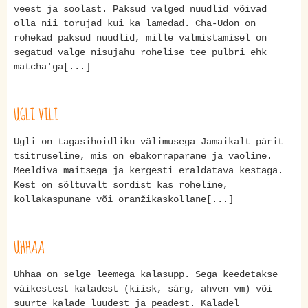
veest ja soolast. Paksud valged nuudlid võivad
olla nii torujad kui ka lamedad. Cha-Udon on
rohekad paksud nuudlid, mille valmistamisel on
segatud valge nisujahu rohelise tee pulbri ehk
matcha'ga[...]
UGLI VILI
Ugli on tagasihoidliku välimusega Jamaikalt pärit
tsitruseline, mis on ebakorrapärane ja vaoline.
Meeldiva maitsega ja kergesti eraldatava kestaga.
Kest on sõltuvalt sordist kas roheline,
kollakaspunane või oranžikaskollane[...]
UHHAA
Uhhaa on selge leemega kalasupp. Sega keedetakse
väikestest kaladest (kiisk, särg, ahven vm) või
suurte kalade luudest ja peadest. Kaladel