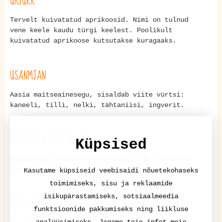
URJUKK
Tervelt kuivatatud aprikoosid. Nimi on tulnud
vene keele kaudu türgi keelest. Poolikult
kuivatatud aprikoose kutsutakse kuragaaks.
USANMJAN
Aasia maitseainesegu, sisaldab viite vürtsi:
kaneeli, tilli, nelki, tähtaniisi, ingverit.
UIMASTAV JUUSTUMARI
Küpsised
Kasutatakse taimse kalgendajana, nt juustuteol
laabi (ingl. k. rennet) asemel.
Kasutame küpsiseid veebisaidi nõuetekohaseks
toimimiseks, sisu ja reklaamide
isikupärastamiseks, sotsiaalmeedia
UJUV LEHTERTAPP E. SPINAT-LEHTERTAPP
funktsioonide pakkumiseks ning liikluse