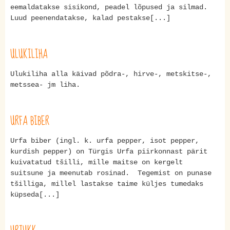
eemaldatakse sisikond, peadel lõpused ja silmad.
Luud peenendatakse, kalad pestakse[...]
ULUKILIHA
Ulukiliha alla käivad põdra-, hirve-, metskitse-,
metssea- jm liha.
URFA BIBER
Urfa biber (ingl. k. urfa pepper, isot pepper,
kurdish pepper) on Türgis Urfa piirkonnast pärit
kuivatatud tšilli, mille maitse on kergelt
suitsune ja meenutab rosinad. Tegemist on punase
tšilliga, millel lastakse taime küljes tumedaks
küpseda[...]