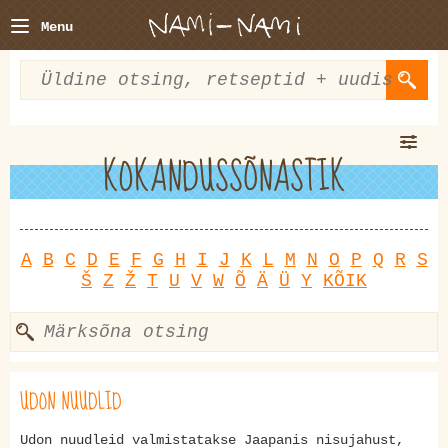
Menu
KOKANDUSSÕNASTIK
A
B
C
D
E
F
G
H
I
J
K
L
M
N
O
P
Q
R
S
Š
Z
Ž
T
U
V
W
Õ
Ä
Ü
Y
KÕIK
UDON NUUDLID
Udon nuudleid valmistatakse Jaapanis nisujahust,