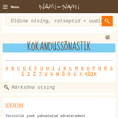
Menu
KOKANDUSSÕNASTIK
A
B
C
D
E
F
G
H
I
J
K
L
M
N
O
P
Q
R
S
Š
Z
Ž
T
U
V
W
Õ
Ä
Ü
Y
KÕIK
ODRAKOHV
Tervislik jook jahvatatud odrateradest.