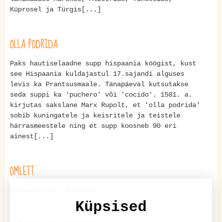
Küprosel ja Türgis[...]
OLLA PODRIDA
Paks hautiselaadne supp hispaania köögist, kust
see Hispaania kuldajastul 17.sajandi alguses
levis ka Prantsusmaale. Tänapäeval kutsutakse
seda suppi ka 'puchero' või 'cocido'. 1581. a.
kirjutas sakslane Marx Rupolt, et 'olla podrida'
sobib kuningatele ja keisritele ja teistele
härrasmeestele ning et supp koosneb 90 eri
ainest[...]
OMLETT
Munapannkook, munakook.
Küpsised