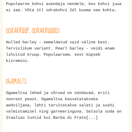
Populaarne kohvi asendaja nendele, kes kohvi juua
ei saa. Võta 1tl odrakohvi 2dl kuuma vee kohta.
ODRAKRUUP, ODRAKRUUBID
Hulled barley - eemaldatud vaid väline kest.
Tervislikum variant. Pearl barley - veidi enam
lihvitud kruup. Populaarsem, sest küpseb
kiiremini.
OGAMALTS
Ogamaltsa lehed ja võrsed on söödavad, eriti
noorest peast. Ogamaltsa kasvatatakseka
aedviljana, lehti tarvitatakse salati ja sushi
valmistamisel ning garneeringuna. Salsola soda on
Itaalias tuntid kui Barba di Frate[...]