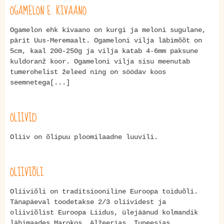
OGAMELON E. KIVAANO
Ogamelon ehk kivaano on kurgi ja meloni sugulane,
pärit Uus-Meremaalt. Ogameloni vilja läbimõõt on
5cm, kaal 200-250g ja vilja katab 4-6mm paksune
kuldoranž koor. Ogameloni vilja sisu meenutab
tumerohelist želeed ning on söödav koos
seemnetega[...]
OLIIVID
Oliiv on õlipuu ploomilaadne luuvili.
OLIIVIÕLI
Oliiviõli on traditsiooniline Euroopa toiduõli.
Tänapäeval toodetakse 2/3 oliividest ja
oliiviõlist Euroopa Liidus, ülejäänud kolmandik
lähimaades Marokos, Alžeerias, Tuneesias,