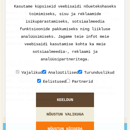
ONDATRA EHK PIISAMROTT
Kasutame küpsiseid veebisaidi nõuetekohaseks
Ondatra on vee-eluviisiga suur näriline; keha
toimimiseks, sisu ja reklaamide
pikkus kuni 35 cm. Pärineb Põhja-Ameerikast, kust
isikupärastamiseks, sotsiaalmeedia
ta kui väärtuslik karusloom toodi 20. sajandi
funktsioonide pakkumiseks ning liikluse
alguses Euroopasse. Eestisse asustati ta 1947.
analüüsimiseks. Jagame teie infot meie
Ondatra karvastu on pehme ja tihe, pikka
ümmargust saba katavad väikesed soomused[...]
veebisaidi kasutamise kohta ka meie
sotsiaalmeedia-, reklaami ja
analüüsipartneritega.
OSSEEDI JUUST
Vajalikud
Analüütilised
Turunduslikud
Linda Petti kirjutab oma 1978. a. juusturaamatus
nii: "Osseedi, jerevani, gruusia, tušino jt
Eelistused
Partnerid
soolveejuustud sarnanevad põhiliselt tšanahiga.
Neid kasutatakse hatšapuri - Gruusia rahvuslike
pirukate valmistamiseks[...]
KEELDUN
NÕUSTUN VALIKUGA
KUVA KÕIKI
NÕUSTUN KÕIGEDA