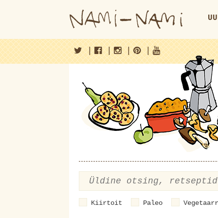
UU
|
|
|
|
Kiirtoit
Paleo
Vegetaar