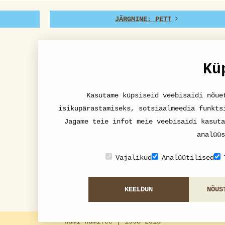
JÄRGMINE: PETT
Kü
Kasutame küpsiseid veebisaidi nõue
isikupärastamiseks, sotsiaalmeedia funkts
Jagame teie infot meie veebisaidi kasuta
analüüs
Vajalikud
Analüütilised
KEELDUN
NÕUS
nami-nami.ee | 1998-2015