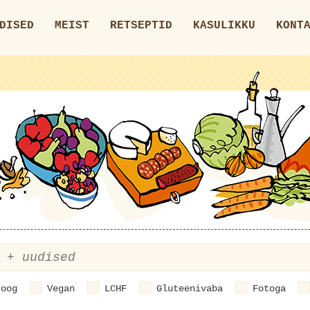
DISED
MEIST
RETSEPTID
KASULIKKU
KONT
roog
Vegan
LCHF
Gluteenivaba
Fotoga