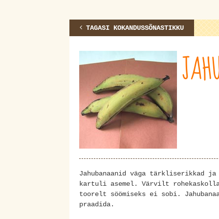
TAGASI KOKANDUSSÕNASTIKKU
JAH
Jahubanaanid väga tärkliserikkad ja
kartuli asemel. Värvilt rohekaskoll
toorelt söömiseks ei sobi. Jahubana
praadida.