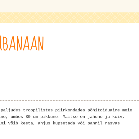
UBANAAN
 paljudes troopilistes piirkondades põhitoiduaine meie
ane, umbes 30 cm pikkune. Maitse on jahune ja kuiv,
ani võib keeta, ahjus küpsetada või pannil rasvas