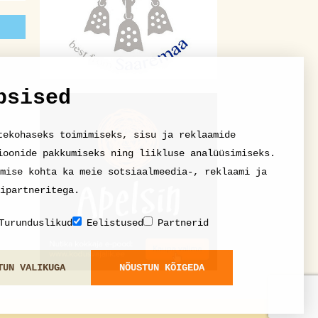
psised
tekohaseks toimimiseks, sisu ja reklaamide
ioonide pakkumiseks ning liikluse analüüsimiseks.
mise kohta ka meie sotsiaalmeedia-, reklaami ja
ipartneritega.
Turunduslikud
Eelistused
Partnerid
TUN VALIKUGA
NÕUSTUN KÕIGEDA