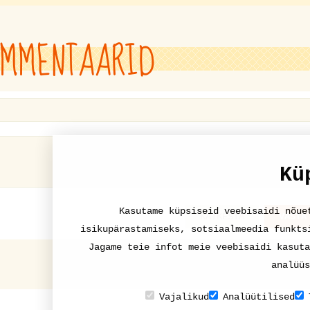
MMENTAARID
Kü
Kasutame küpsiseid veebisaidi nõue
KATKESTA
VASTA
isikupärastamiseks, sotsiaalmeedia funkts
Jagame teie infot meie veebisaidi kasuta
analüüs
Vajalikud
Analüütilised