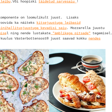
ileibu
.Või hoopiski
täidetud sarvesaiu
!
komponente on loomulikult juust. Lisaks
roovida ka näiteks
kitsejuustuga leibasid
sinihallitusjuustuga kevadisi saiu
. Mozzarella juustu
mise
l ning nende lustakate
"ämblikega pitsade"
tegemisel
 kuulus Västerbottensost® juust saavad kokku
nendes