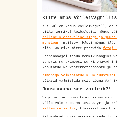
Kiire amps võileivagrillis
Kui Sul on kodus võileivagrill, on 
viilu lemmikut leiba/saia, mõnus tä
selline klassikaline singi ja juust
monsieur
, maitsev! Hästi mõnus jääb
siin. Ja miks mitte proovida
fetaju
Seenehooajal tasub hommikusöögiks 
sahvris murakamoosi purki omavad in
kasutatud ka Västerbottensost® juu
Kimchiga valmistatud kuum juustusai
võiksid valmistada neid Lõuna-Aafri
Juustuvaba soe võileib?!
Väga maitsev hommikusöögikooslus on
võileivale koos maitsva Skyri ja kr
selles retseptis
, klassikalises bri
Kilusõbrad võiks proovida seda liht