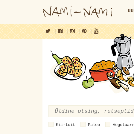
UU
|
|
|
|
Kiirtoit
Paleo
Vegetaar