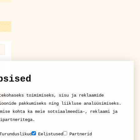
psised
tekohaseks toimimiseks, sisu ja reklaamide
ioonide pakkumiseks ning liikluse analüüsimiseks.
mise kohta ka meie sotsiaalmeedia-, reklaami ja
ipartneritega.
Turunduslikud
Eelistused
Partnerid