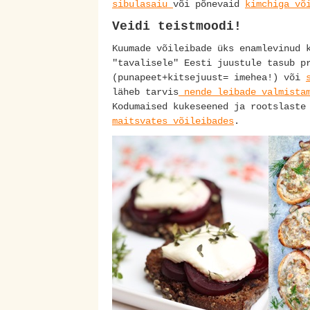
sibulasaiu
või põnevaid
kimchiga võ
Veidi teistmoodi!
Kuumade võileibade üks enamlevinud 
"tavalisele" Eesti juustule tasub p
(punapeet+kitsejuust= imehea!) või
läheb tarvis
nende leibade valmista
Kodumaised kukeseened ja rootslaste
maitsvates võileibades
.