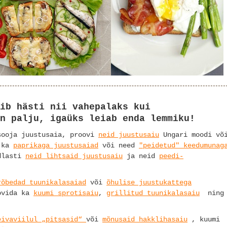
ib hästi nii vahepalaks kui
n palju, igaüks leiab enda lemmiku!
sooja juustusaia, proovi
neid juustusaiu
Ungari moodi v
n ka
paprikaga juustusaiad
või need
"peidetud" keedumunag
ndlasti
neid lihtsaid juustusaiu
ja neid
peedi-
rõbedad tuunikalasaiad
või
õhulise juustukattega
oovida ka
kuumi sprotisaiu
,
grillitud tuunikalasaiu
ning
eivaviilul „pitsasid“
või
mõnusaid hakklihasaiu
, kuumi