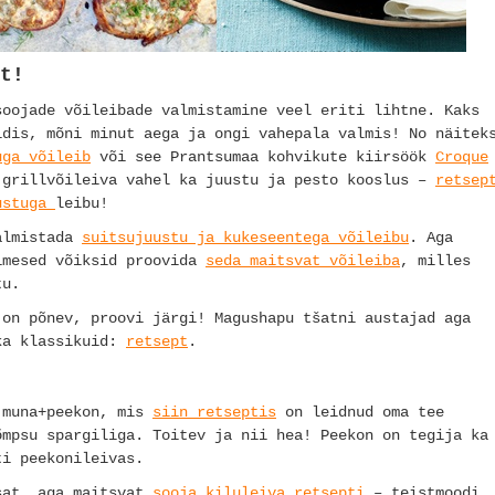
t!
soojade võileibade valmistamine veel eriti lihtne. Kaks
idis, mõni minut aega ja ongi vahepala valmis! No näitek
uga võileib
või see Prantsumaa kohvikute kiirsöök
Croque
 grillvõileiva vahel ka juustu ja pesto kooslus –
retsep
ustuga
leibu!
valmistada
suitsujuustu ja kukeseentega võileibu
. Aga
imesed võiksid proovida
seda maitsvat võileiba
, milles
stu.
on põnev, proovi järgi! Magushapu tšatni austajad aga
ka klassikuid:
retsept
.
 muna+peekon, mis
siin retseptis
on leidnud oma tee
õmpsu spargiliga. Toitev ja nii hea! Peekon on tegija ka
ti peekonileivas.
sat, aga maitsvat
sooja kiluleiva retsepti
– teistmoodi