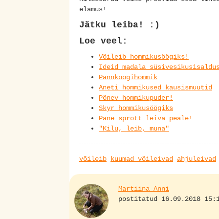
elamus!
Jätku leiba! :)
Loe veel:
Võileib hommikusöögiks!
Ideid madala süsivesikusisaldu
Pannkoogihommik
Aneti hommikused kausismuutid
Põnev hommikupuder!
Skyr hommikusöögiks
Pane sprott leiva peale!
"Kilu, leib, muna"
võileib
kuumad võileivad
ahjuleivad
Martiina Anni
postitatud 16.09.2018 15: