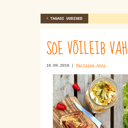
TAGASI UUDISED
SOE VÕILEIB VAH
16.09.2018 |
Martiina Anni