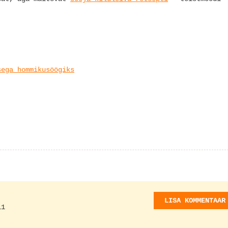
sega hommikusöögiks
LISA KOMMENTAAR
11