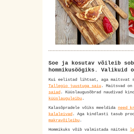
Soe ja kosutav võileib sob
hommikusöögiks. Valikuid o
Kui eelistad lihtsat, aga maitsvat 
Tallegio juustuga saiu
. Maitsvad o
saiad
. Küüslaugusõbrad naudivad ki
küüslauguleibu
.
Kalasõpradele võiks meeldida
need k
kalaleivad
. Aga kindlasti tasub pr
makravõileibu
.
Hommikuks võib valmistada näiteks
l