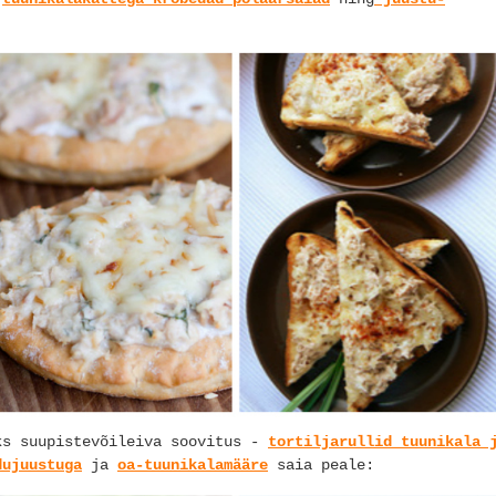
ks suupistevõileiva soovitus -
tortiljarullid tuunikala 
dujuustuga
ja
oa-tuunikalamääre
saia peale: