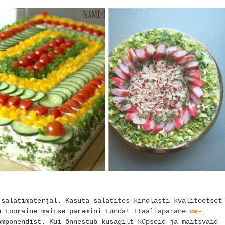
 salatimaterjal. Kasuta salatites kindlasti kvaliteetset
n tooraine maitse paremini tunda! Itaaliapärane
oa-
mponendist. Kui õnnestub kusagilt küpseid ja maitsvaid