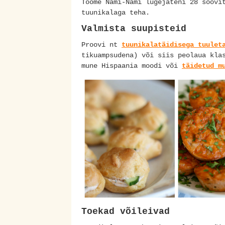
Toome Nami-Nami lugejateni 28 soovi
tuunikalaga teha.
Valmista suupisteid
Proovi nt
tuunikalatäidisega tuulet
tikuampsudena) või siis peolaua kla
mune Hispaania moodi või
täidetud m
Toekad võileivad