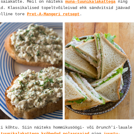
 saiakatte. Meil on näiteks
muna-tuunikalakattega
ning
d. Klassikalised topeltvõileivad ehk sändvitsid jäävad
selline tore
Pret-A-Mangeri retsept
.
ti kõhtu. Siin näiteks hommikusöögi- või
brunch
'i-lauale
,
tuunikalakattega krõbedad polaarsaiad
ning
juustu-