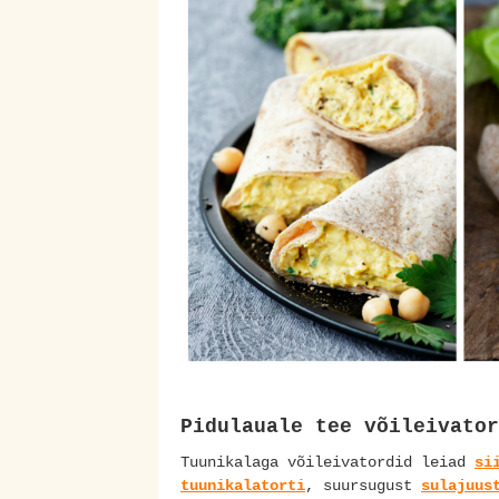
Pidulauale tee võileivator
Tuunikalaga võileivatordid leiad
si
tuunikalatorti
, suursugust
sulajuus