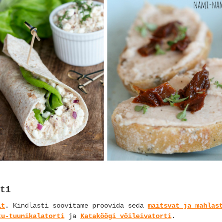
ti
it
.
Kindlasti soovitame proovida seda
maitsvat ja mahlas
tu-tuunikalatorti
ja
Kataköögi võileivatorti
.