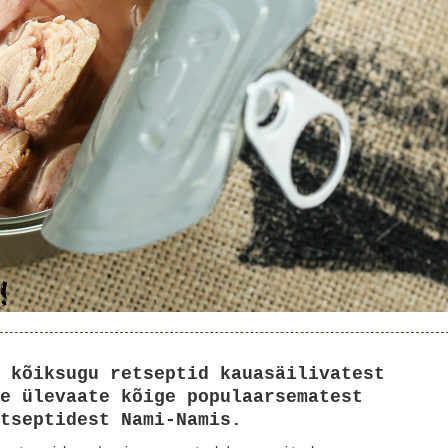
 kõiksugu retseptid kauasäilivatest
e ülevaate kõige populaarsematest
etseptidest Nami-Namis.