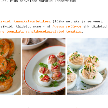
tust, mida sahvrisse varutud konservitud
askuid
,
tuunikalaomletikesi
(lõika neljaks ja serveeri
ssikuid, täidetud mune - nt
huevos rellenos
ehk täidetud
une tuunikala ja päikesekuivatatud tomatiga
: