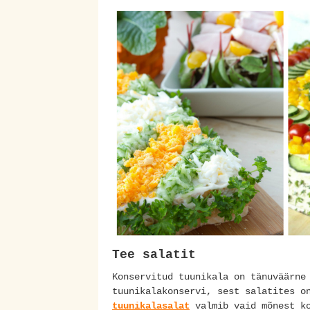
Tee salatit
Konservitud tuunikala on tänuväärne
tuunikalakonservi, sest salatites o
tuunikalasalat
valmib vaid mõnest ko