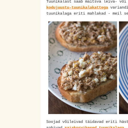
Tuunikalast saab maitsva leiva- või
kodujuustu-tuunikalakattega
variandi
tuunikalaga eriti mahlakad - meil 
Soojad võileivad täidavad eriti häs
sobivad
saiakorvikesed tuunikalaga