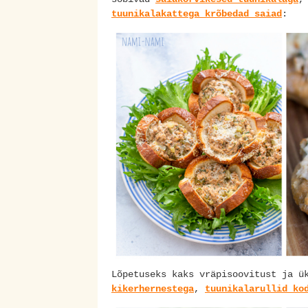
tuunikalakattega krõbedad saiad
:
Lõpetuseks kaks vräpisoovitust ja ü
kikerhernestega
,
tuunikalarullid ko