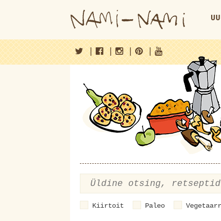
UU
|
|
|
|
Kiirtoit
Paleo
Vegetaar