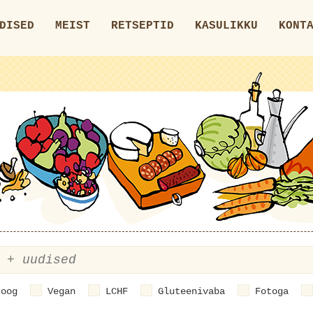
DISED
MEIST
RETSEPTID
KASULIKKU
KONT
roog
Vegan
LCHF
Gluteenivaba
Fotoga