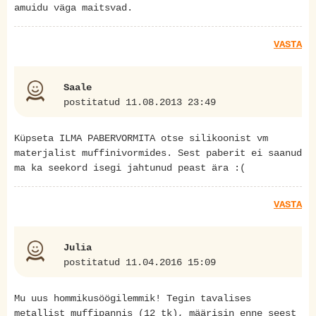
amuidu väga maitsvad.
VASTA
Saale
postitatud 11.08.2013 23:49
Küpseta ILMA PABERVORMITA otse silikoonist vm
materjalist muffinivormides. Sest paberit ei saanud
ma ka seekord isegi jahtunud peast ära :(
VASTA
Julia
postitatud 11.04.2016 15:09
Mu uus hommikusöögilemmik! Tegin tavalises
metallist muffipannis (12 tk), määrisin enne seest