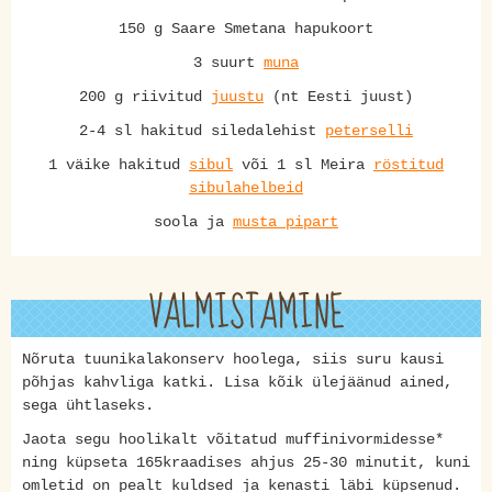
150 g Saare Smetana hapukoort
3 suurt
muna
200 g riivitud
juustu
(nt Eesti juust)
2-4 sl hakitud siledalehist
peterselli
1 väike hakitud
sibul
või 1 sl Meira
röstitud
sibulahelbeid
soola ja
musta pipart
VALMISTAMINE
Nõruta tuunikalakonserv hoolega, siis suru kausi
põhjas kahvliga katki. Lisa kõik ülejäänud ained,
sega ühtlaseks.
Jaota segu hoolikalt võitatud muffinivormidesse*
ning küpseta 165kraadises ahjus 25-30 minutit, kuni
omletid on pealt kuldsed ja kenasti läbi küpsenud.