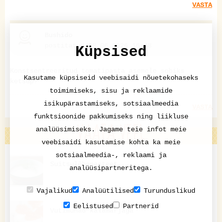
VASTA
Bushido
postitatud 08.06.2026 16:48
Küpsised
Konstsentreeritud tomatipasta asemele sobiks
Kasutame küpsiseid veebisaidi nõuetekohaseks
ketšup?
toimimiseks, sisu ja reklaamide
isikupärastamiseks, sotsiaalmeedia
VASTA
funktsioonide pakkumiseks ning liikluse
VAATA VEEL
analüüsimiseks. Jagame teie infot meie
veebisaidi kasutamise kohta ka meie
sotsiaalmeedia-, reklaami ja
Suitsulõhepasteet
analüüsipartneritega.
Vajalikud
Analüütilised
Turunduslikud
Eelistused
Partnerid
Vutimunad kalamarjaga