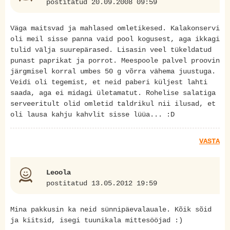
postitatud 20.09.2008 09:59
Väga maitsvad ja mahlased omletikesed. Kalakonservi
oli meil sisse panna vaid pool kogusest, aga ikkagi
tulid välja suurepärased. Lisasin veel tükeldatud
punast paprikat ja porrot. Meespoole palvel proovin
järgmisel korral umbes 50 g võrra vähema juustuga.
Veidi oli tegemist, et neid paberi küljest lahti
saada, aga ei midagi ületamatut. Rohelise salatiga
serveeritult olid omletid taldrikul nii ilusad, et
oli lausa kahju kahvlit sisse lüüa... :D
VASTA
Leoola
postitatud 13.05.2012 19:59
Mina pakkusin ka neid sünnipäevalauale. Kõik sõid
ja kiitsid, isegi tuunikala mittesööjad :)