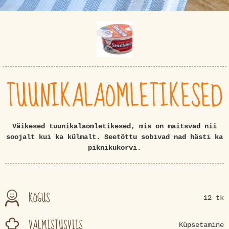
TUUNIKALAOMLETIKESED
Väikesed tuunikalaomletikesed, mis on maitsvad nii
soojalt kui ka külmalt. Seetõttu sobivad nad hästi ka
piknikukorvi.
KOGUS
12 tk
VALMISTUSVIIS
Küpsetamine