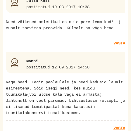
Julia Koit
postitatud 19.03.2017 10:38
Need väikesed omletikud on meie pere lemmikud! :)
Ausalt soovitan proovida. Külmalt on väga head.
VASTA
Manni
postitatud 12.09.2017 14:58
Väga head! Tegin peolaulale ja need kadusid laualt
esimestena. Sõid isegi need, kes muidu
tuunikala(või üldse kala väga ei armasta).
Jahtunult on veel paremad. Lihtsustasin retsepti ja
ei lisanud tomatipastat kuna kasutasin
tuunikalakonservi tomatikastmes.
VASTA