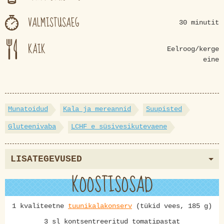
VALMISTUSAEG
30 minutit
KÄIK
Eelroog/kerge
eine
Munatoidud
Kala ja mereannid
Suupisted
Gluteenivaba
LCHF e süsivesikutevaene
LISATEGEVUSED
KOOSTISOSAD
1 kvaliteetne
tuunikalakonserv
(tükid vees, 185 g)
3 sl kontsentreeritud tomatipastat