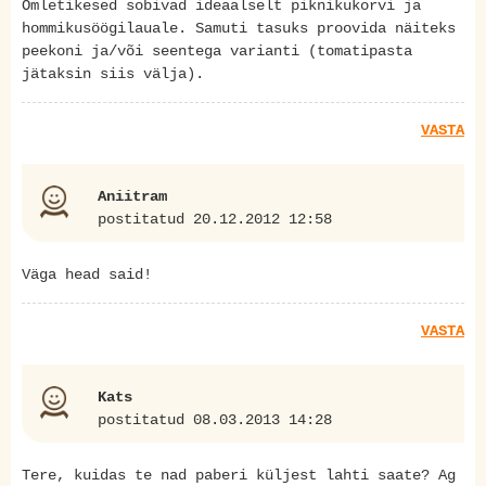
Omletikesed sobivad ideaalselt piknikukorvi ja
hommikusöögilauale. Samuti tasuks proovida näiteks
peekoni ja/või seentega varianti (tomatipasta
jätaksin siis välja).
VASTA
Aniitram
postitatud 20.12.2012 12:58
Väga head said!
VASTA
Kats
postitatud 08.03.2013 14:28
Tere, kuidas te nad paberi küljest lahti saate? Ag