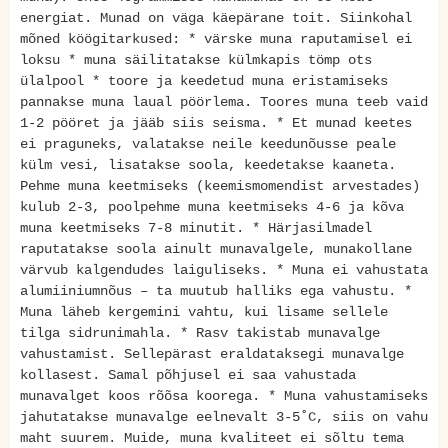
energiat. Munad on väga käepärane toit. Siinkohal
mõned köögitarkused: * värske muna raputamisel ei
loksu * muna säilitatakse külmkapis tömp ots
ülalpool * toore ja keedetud muna eristamiseks
pannakse muna laual pöörlema. Toores muna teeb vaid
1-2 pööret ja jääb siis seisma. * Et munad keetes
ei praguneks, valatakse neile keedunõusse peale
külm vesi, lisatakse soola, keedetakse kaaneta.
Pehme muna keetmiseks (keemismomendist arvestades)
kulub 2-3, poolpehme muna keetmiseks 4-6 ja kõva
muna keetmiseks 7-8 minutit. * Härjasilmadel
raputatakse soola ainult munavalgele, munakollane
värvub kalgendudes laiguliseks. * Muna ei vahustata
alumiiniumnõus – ta muutub halliks ega vahustu. *
Muna läheb kergemini vahtu, kui lisame sellele
tilga sidrunimahla. * Rasv takistab munavalge
vahustamist. Sellepärast eraldataksegi munavalge
kollasest. Samal põhjusel ei saa vahustada
munavalget koos rõõsa koorega. * Muna vahustamiseks
jahutatakse munavalge eelnevalt 3-5˚C, siis on vahu
maht suurem. Muide, muna kvaliteet ei sõltu tema