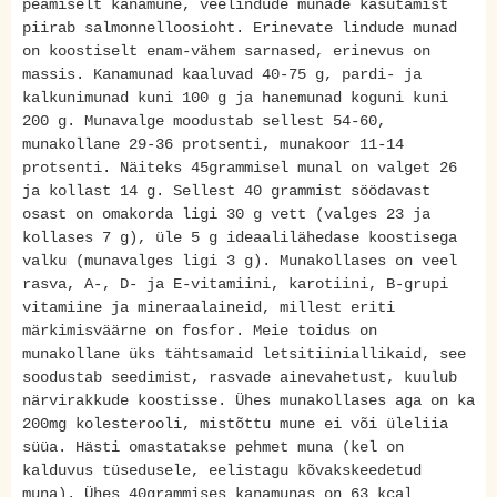
peamiselt kanamune, veelindude munade kasutamist
piirab salmonnelloosioht. Erinevate lindude munad
on koostiselt enam-vähem sarnased, erinevus on
massis. Kanamunad kaaluvad 40-75 g, pardi- ja
kalkunimunad kuni 100 g ja hanemunad koguni kuni
200 g. Munavalge moodustab sellest 54-60,
munakollane 29-36 protsenti, munakoor 11-14
protsenti. Näiteks 45grammisel munal on valget 26
ja kollast 14 g. Sellest 40 grammist söödavast
osast on omakorda ligi 30 g vett (valges 23 ja
kollases 7 g), üle 5 g ideaalilähedase koostisega
valku (munavalges ligi 3 g). Munakollases on veel
rasva, A-, D- ja E-vitamiini, karotiini, B-grupi
vitamiine ja mineraalaineid, millest eriti
märkimisväärne on fosfor. Meie toidus on
munakollane üks tähtsamaid letsitiiniallikaid, see
soodustab seedimist, rasvade ainevahetust, kuulub
närvirakkude koostisse. Ühes munakollases aga on ka
200mg kolesterooli, mistõttu mune ei või üleliia
süüa. Hästi omastatakse pehmet muna (kel on
kalduvus tüsedusele, eelistagu kõvakskeedetud
muna). Ühes 40grammises kanamunas on 63 kcal