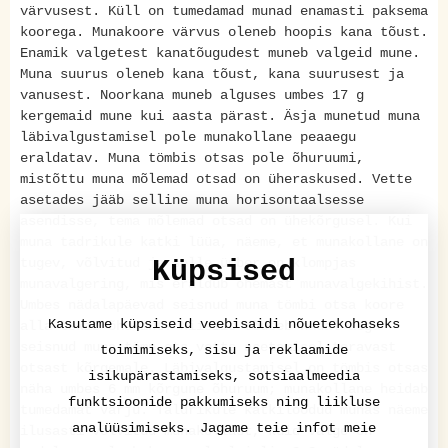
värvusest. Küll on tumedamad munad enamasti paksema
koorega. Munakoore värvus oleneb hoopis kana tõust.
Enamik valgetest kanatõugudest muneb valgeid mune.
Muna suurus oleneb kana tõust, kana suurusest ja
vanusest. Noorkana muneb alguses umbes 17 g
kergemaid mune kui aasta pärast. Äsja munetud muna
läbivalgustamisel pole munakollane peaaegu
eraldatav. Muna tömbis otsas pole õhuruumi,
mistõttu muna mõlemad otsad on üheraskused. Vette
asetades jääb selline muna horisontaalsesse
asendisse, tema mõlemad otsad on ühekõrgusel. Kui
muna tadrikule katki lüüa, näeme, et munakollane on
tugev, võlvitud ja selle ümber on klompjas
Küpsised
munavalgering, mis eraldub õhemast munavalgekihist.
Umbes nädalapäevad seisnud muna tömbi otsa koore
Kasutame küpsiseid veebisaidi nõuetekohaseks
alla tekib õhukiht. Niisiis tõuseb nädal aega
seisnud muna tömp ots vette asetamisel teravast
toimimiseks, sisu ja reklaamide
otsast kõrgemale. Läbivalgustamisel on tömbis otsas
isikupärastamiseks, sotsiaalmeedia
näha umbes 6 mm kõrgune õhuruum; munakollane heidab
funktsioonide pakkumiseks ning liikluse
tumedamat varju. Taldrikule katkilöödud munas näeme
analüüsimiseks. Jagame teie infot meie
ilusasti võlvitud munakollast, kuid valge on