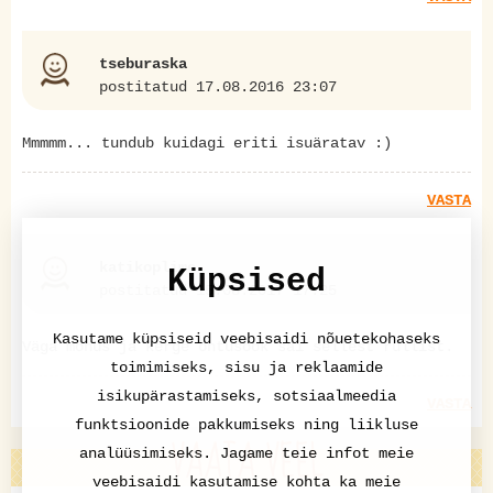
tseburaska
postitatud 17.08.2016 23:07
Mmmmm... tundub kuidagi eriti isuäratav :)
VASTA
katikoplime
Küpsised
postitatud 15.08.2017 17:25
Kasutame küpsiseid veebisaidi nõuetekohaseks
Väga mõnus ja kerge õhtusöök sai sellest rullist.
toimimiseks, sisu ja reklaamide
isikupärastamiseks, sotsiaalmeedia
VASTA
funktsioonide pakkumiseks ning liikluse
VAATA VEEL
analüüsimiseks. Jagame teie infot meie
veebisaidi kasutamise kohta ka meie