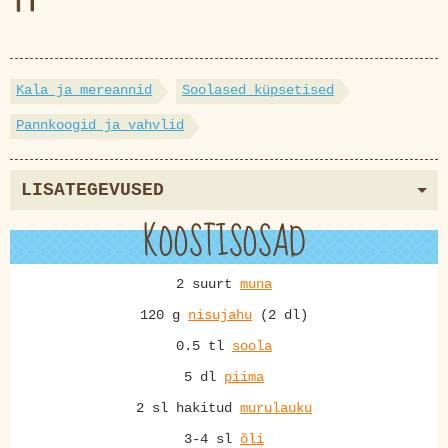
Kala ja mereannid
Soolased küpsetised
Pannkoogid ja vahvlid
LISATEGEVUSED
KOOSTISOSAD
2 suurt
muna
120 g
nisujahu
(2 dl)
0.5 tl
soola
5 dl
piima
2 sl hakitud
murulauku
3-4 sl
õli