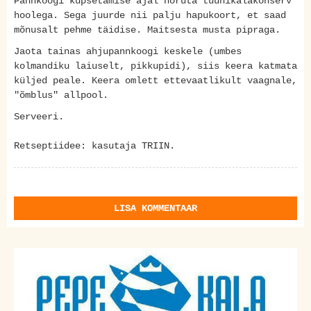
Pannkoogi küpsetamise ajal nõruta tuunikalakonserv
hoolega. Sega juurde nii palju hapukoort, et saad
mõnusalt pehme täidise. Maitsesta musta pipraga.
Jaota tainas ahjupannkoogi keskele (umbes
kolmandiku laiuselt, pikkupidi), siis keera katmata
küljed peale. Keera omlett ettevaatlikult vaagnale,
"õmblus" allpool.
Serveeri.
Retseptiidee: kasutaja TRIIN.
LISA KOMMENTAAR