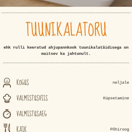
TUUNIKALATORU
ehk rulli keeratud ahjupannkook tuunikalatäidisega on
maitsev ka jahtunult.
KOGUS
neljale
VALMISTUSVIIS
Küpsetamine
VALMISTUSAEG
KÄIK
Põhiroog