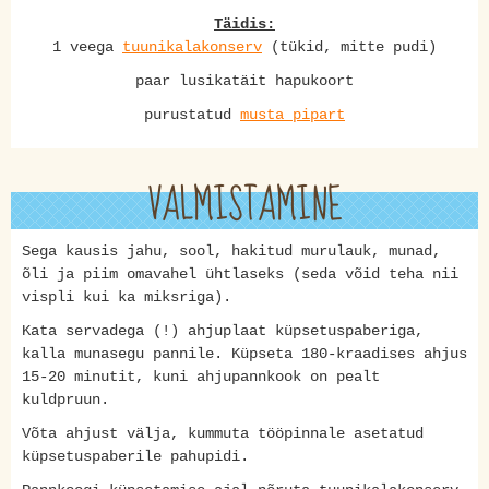
Täidis:
1 veega
tuunikalakonserv
(tükid, mitte pudi)
paar lusikatäit hapukoort
purustatud
musta pipart
VALMISTAMINE
Sega kausis jahu, sool, hakitud murulauk, munad,
õli ja piim omavahel ühtlaseks (seda võid teha nii
vispli kui ka miksriga).
Kata servadega (!) ahjuplaat küpsetuspaberiga,
kalla munasegu pannile. Küpseta 180-kraadises ahjus
15-20 minutit, kuni ahjupannkook on pealt
kuldpruun.
Võta ahjust välja, kummuta tööpinnale asetatud
küpsetuspaberile pahupidi.