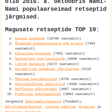
olid 2016. a. oktoobris Nami-
Nami populaarseimad retseptid
järgmised.
Magusate retseptide TOP 10:
Kanada õunakook
(10785 vaatamist)
Õhukesed ülepannikoogid ehk krepid
(7494
vaatamist)
Kohupiima-õunakook
(7031 vaatamist)
Manhattani toorjuustukook
(6696 vaatamist)
Lihtne õunakook
(6172 vaatamist)
Karamelline õunakook jõhvikatega
(5123
vaatamist)
Mõnusad kaeraküpsised
(4726 vaatamist)
Moositäidisega saiarullid
(4580 vaatamist)
Muffinite põhiretsept
(4067 vaatamist)
Prantsuse šokolaadikook
(3994 vaatamist)
Järgnesid
šokolaadivulkaanid
(fondant),
kõrvitsapannkoogid
,
Lihtsad vahvlid
,
Brownies
ja