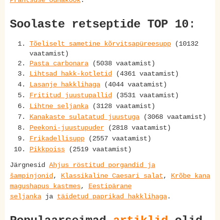
Prantsuse õunakook
.
Soolaste retseptide TOP 10
:
Tõeliselt sametine kõrvitsapüreesupp
(10132
vaatamist)
Pasta carbonara
(5038 vaatamist)
Lihtsad hakk-kotletid
(4361 vaatamist)
Lasanje hakklihaga
(4044 vaatamist)
Frititud juustupallid
(3531 vaatamist)
Lihtne seljanka
(3128 vaatamist)
Kanakaste sulatatud juustuga
(3068 vaatamist)
Peekoni-juustupuder
(2818 vaatamist)
Frikadellisupp
(2557 vaatamist)
Pikkpoiss
(2519 vaatamist)
Järgnesid
Ahjus röstitud porgandid ja
šampinjonid
,
Klassikaline Caesari salat
,
Krõbe kana
magushapus kastmes
,
Eestipärane
seljanka
ja
täidetud paprikad hakklihaga
.