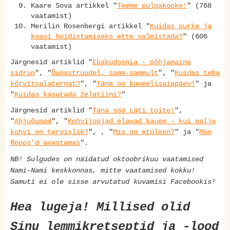
Kaare Sova artikkel "
Teeme pulgakooke!
" (768
vaatamist)
Merilin Rosenbergi artikkel "
Kuidas purke ja
kaasi hoidistamiseks ette valmistada?
" (606
vaatamist)
Järgnesid artiklid "
Ebaküdoonia - põhjamaine
sidrun
", "
Õunastruudel, samm-sammult
", "
Kuidas teha
kõrvitsalaternat?
", "
Täna on kaneelisaiapäev!
" ja
"
Kuidas kasutada želatiini?
"
Järgnesid artiklid "
Täna söö Läti toite!
",
"
Ahjuõunad
", "
Kohvijoojad elavad kauem - kui palju
kohvi on tervislik?
", , "
Mis on etüleen?
" ja "
Mon
Repos'd avastamas
".
NB! Sulgudes on näidatud oktoobrikuu vaatamised
Nami-Nami keskkonnas, mitte vaatamised kokku!
Samuti ei ole sisse arvutatud kuvamisi Facebookis!
Hea lugeja! Millised olid
Sinu lemmikretseptid ja -lood