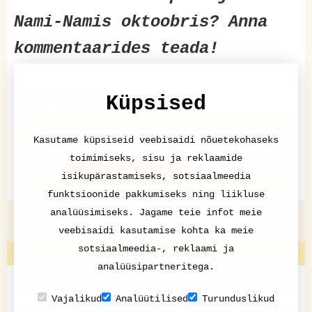
Nami-Namis oktoobris? Anna
kommentaarides teada!
TOP 10
Nami-Nami
Küpsised
Kasutame küpsiseid veebisaidi nõuetekohaseks
Nami-Nami retseptikogu®
postitatud 01.11.2016 19:11
toimimiseks, sisu ja reklaamide
LISA KOMMENTAAR
isikupärastamiseks, sotsiaalmeedia
funktsioonide pakkumiseks ning liikluse
analüüsimiseks. Jagame teie infot meie
veebisaidi kasutamise kohta ka meie
KOMMENTAARID
sotsiaalmeedia-, reklaami ja
analüüsipartneritega.
Vajalikud
Analüütilised
Turunduslikud