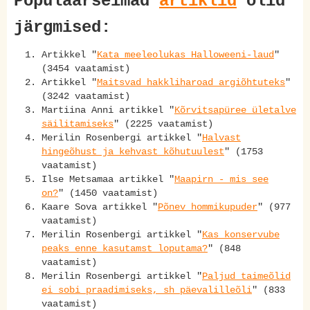
Populaarseimad
artiklid
olid
järgmised:
Artikkel "
Kata meeleolukas Halloweeni-laud
"
(3454 vaatamist)
Artikkel "
Maitsvad hakkliharoad argiõhtuteks
"
(3242 vaatamist)
Martiina Anni artikkel "
Kõrvitsapüree ületalve
säilitamiseks
" (2225 vaatamist)
Merilin Rosenbergi artikkel "
Halvast
hingeõhust ja kehvast kõhutuulest
" (1753
vaatamist)
Ilse Metsamaa artikkel "
Maapirn - mis see
on?
" (1450 vaatamist)
Kaare Sova artikkel "
Põnev hommikupuder
" (977
vaatamist)
Merilin Rosenbergi artikkel "
Kas konservube
peaks enne kasutamst loputama?
" (848
vaatamist)
Merilin Rosenbergi artikkel "
Paljud taimeõlid
ei sobi praadimiseks, sh päevalilleõli
" (833
vaatamist)