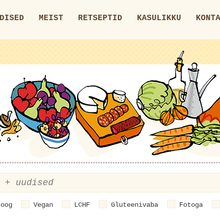
DISED
MEIST
RETSEPTID
KASULIKKU
KONT
roog
Vegan
LCHF
Gluteenivaba
Fotoga