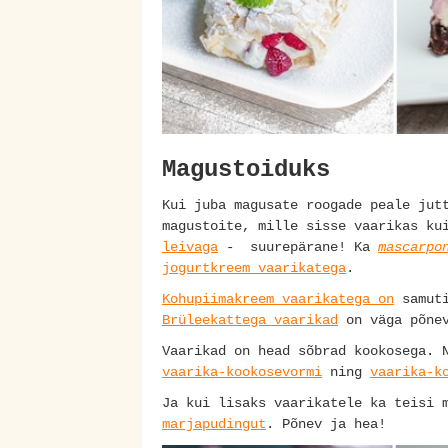
Magustoiduks
Kui juba magusate roogade peale jut
magustoite, mille sisse vaarikas ku
leivaga
- suurepärane! Ka
mascarpo
jogurtkreem vaarikatega
.
Kohupiimakreem vaarikatega on
samuti
Brüleekattega vaarikad
on väga põnev
Vaarikad on head sõbrad kookosega. 
vaarika-kookosevormi
ning
vaarika-k
Ja kui lisaks vaarikatele ka teisi 
marjapudingut
. Põnev ja hea!