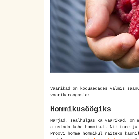
Vaarikad on koduaedades valmis saan
vaarikaroogasid:
Hommikusöögiks
Marjad, sealhulgas ka vaarikad, on 
alustada kohe hommikul. Nii tore ju
Proovi homme hommikul näiteks kaun