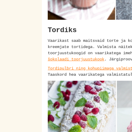
Tordiks
Vaarikast saab maitsvaid torte ja k
kreemjate tortidega. Valmista näit
toorjuustukoogid on vaarikatega im
šokolaadi toorjuustukook
. Järgiproo
Tordipulbri ning kohupiimaga valmis
Taaskord hea vaarikatega valmistatu