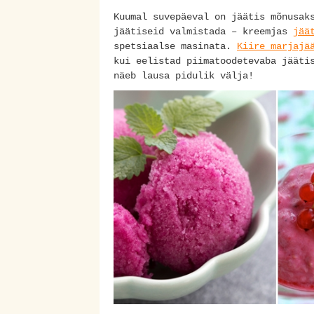
Kuumal suvepäeval on jäätis mõnusak
jäätiseid valmistada – kreemjas
jää
spetsiaalse masinata.
Kiire marjajä
kui eelistad piimatoodetevaba jääti
näeb lausa pidulik välja!