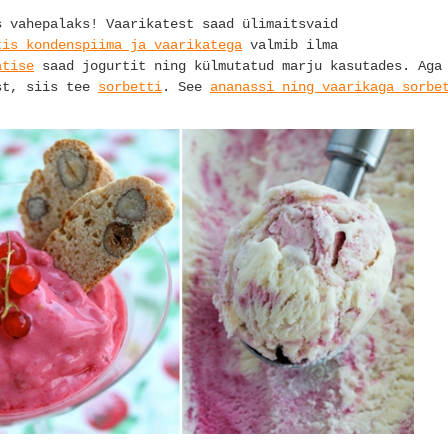
s vahepalaks! Vaarikatest saad ülimaitsvaid
tis kondenspiima ja vaarikatega
valmib ilma
ätise
saad jogurtit ning külmutatud marju kasutades. Aga
st, siis tee
sorbetti
. See
ananassi ning vaarikaga sorbe