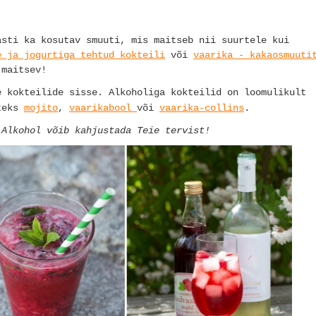
ästi ka kosutav smuuti, mis maitseb nii suurtele kui
e ja jogurtiga tehtud kokteili
või
vaarika - kakaosmuuti
maitsev!
e kokteilide sisse.
Alkoholiga kokteilid on loomulikult
teks
mojito
,
vaarikabool
või
vaarika-collins
.
 Alkohol võib kahjustada Teie tervist!