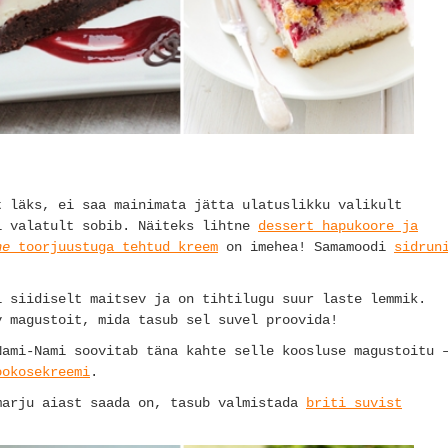
t läks, ei saa mainimata jätta ulatuslikku valikult
i valatult sobib. Näiteks lihtne
dessert hapukoore ja
ne
toorjuustuga tehtud kreem
on imehea! Samamoodi
sidrun
 siidiselt maitsev ja on tihtilugu suur laste lemmik.
 magustoit, mida tasub sel suvel proovida!
Nami-Nami soovitab täna kahte selle koosluse magustoitu 
ookosekreemi
.
marju aiast saada on, tasub valmistada
briti suvist