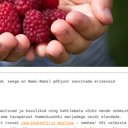
ud, seega on Nami-Namil põhjust soovitada erinevaid
maitsvad ja kasulikud ning kahtlemata võiks nende söömis
 oma tavapärast hommikusööki marjadega veidi elavdada.
ilt roosat
vaarikakeefirit müsliga
– imehea! Või valmista