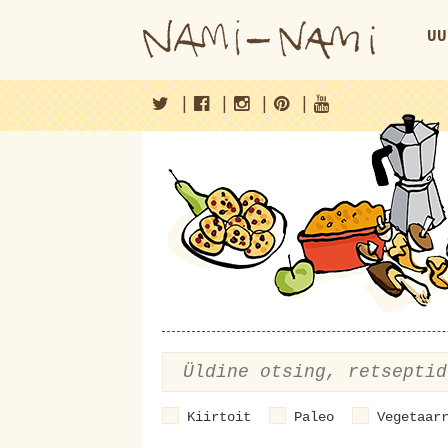
UU
|
|
|
|
Kiirtoit
Paleo
Vegetaar