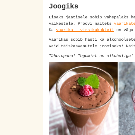
Joogiks
Lisaks jäätisele sobib vahepalaks h
väikestele. Proovi näiteks
vaarikat
Ka
vaarika – virsikukokteil
on väga 
Vaarikas sobib hästi ka alkohoolset
vaid täiskasvanutele joomiseks!
Näi
Tähelepanu! Tegemist on alkoholiga!