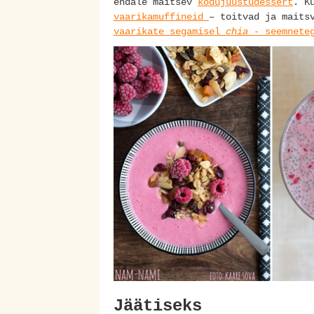
endale maitsev
kodujuustudessert
. K
vaarikamuffineid
– toitvad ja maits
vaarikate segamisel
chia
- seemnete
Jäätiseks