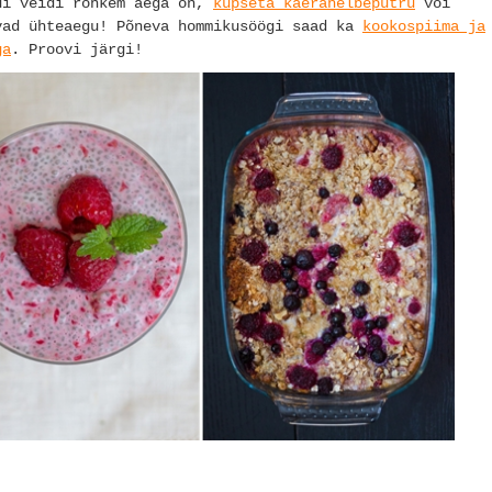
ui veidi rohkem aega on,
küpseta kaerahelbeputru
või
vad ühteaegu! Põneva hommikusöögi saad ka
kookospiima ja
ga
. Proovi järgi!