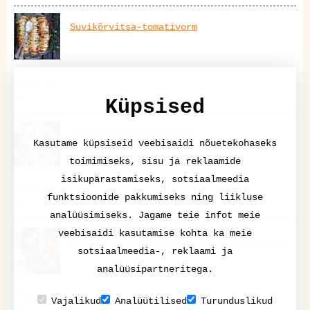
Suvikõrvitsa-tomativorm
32
13
Küpsised
Imelihtne krevetisalat
Kasutame küpsiseid veebisaidi nõuetekohaseks
toimimiseks, sisu ja reklaamide
isikupärastamiseks, sotsiaalmeedia
30
funktsioonide pakkumiseks ning liikluse
7
analüüsimiseks. Jagame teie infot meie
veebisaidi kasutamise kohta ka meie
Ahjus röstitud šampinjonid ja porgandid
sotsiaalmeedia-, reklaami ja
analüüsipartneritega.
30
Vajalikud
Analüütilised
Turunduslikud