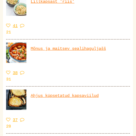
Lillkapsast 'riis'
41
21
Mõnus ja maitsev sealihaguljašš
38
31
Ahjus küpsetatud kapsaviilud
37
28