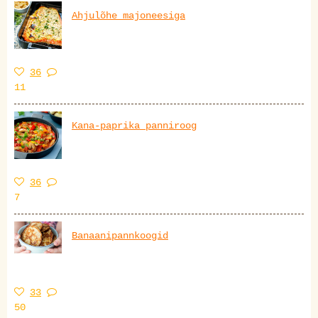
Ahjulõhe majoneesiga
36
11
Kana-paprika panniroog
36
7
Banaanipannkoogid
33
50