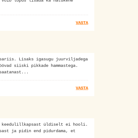
 võib lõpus lisada ka natukene
VASTA
sariis. Lisaks igasugu juurviljadega
öövad siiski pikkade hammastega.
saatanast...
VASTA
 keedulillkapsast üldiselt ei hooli.
sast ja pidin end pidurdama, et