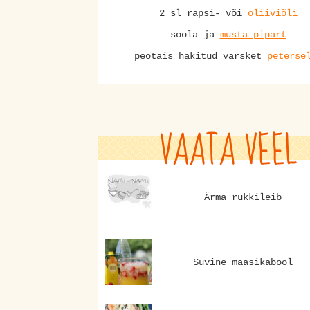
2 sl rapsi- või
oliiviõli
soola ja
musta pipart
peotäis hakitud värsket
peterse
VAATA VEEL
Ärma rukkileib
Suvine maasikabool