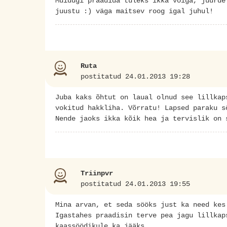
Muidugi praadida tuleks ikka võiga, juurde
juustu :) väga maitsev roog igal juhul!
Ruta
postitatud 24.01.2013 19:28
Juba kaks õhtut on laual olnud see lillkap
vokitud hakkliha. Võrratu! Lapsed paraku s
Nende jaoks ikka kõik hea ja tervislik on 
Triinpvr
postitatud 24.01.2013 19:55
Mina arvan, et seda sööks just ka need kes
Igastahes praadisin terve pea jagu lillkap
kaassöödikule ka jääks.