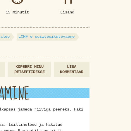
15 minutit
Lisand
Paleo
LCHF e süsivesikutevaene
KOPEERI MINU
LISA
RETSEPTIDESSE
KOMMENTAAR
AMINE
lkapsas jämeda riiviga peeneks. Haki
as, tšillihelbed ja hakitud
e umbes 5 minutit aeg-ajalt