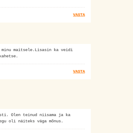
VASTA
 minu maitsele.Lisasin ka veidi
kahetse.
VASTA
sti. Olen teinud niisama ja ka
egu oli näiteks väga mõnus.