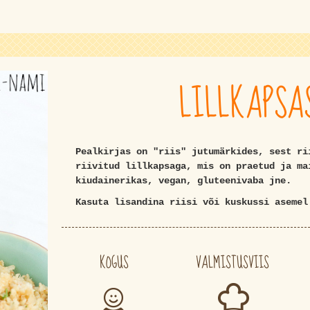
LILLKAPSAS
Pealkirjas on "riis" jutumärkides, sest ri
riivitud lillkapsaga, mis on praetud ja ma
kiudainerikas, vegan, gluteenivaba jne.
Kasuta lisandina riisi või kuskussi asemel
KOGUS
VALMISTUSVIIS