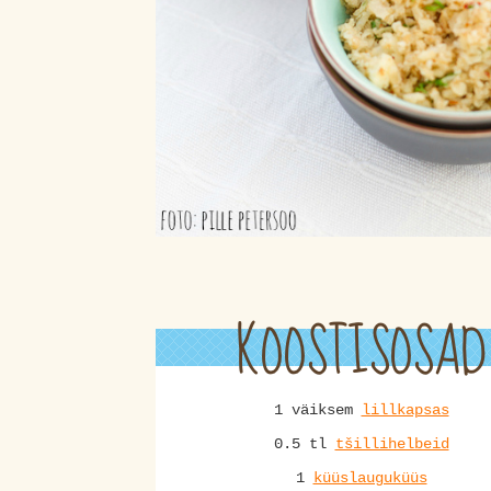
KOOSTISOSAD
1 väiksem
lillkapsas
0.5 tl
tšillihelbeid
1
küüslauguküüs