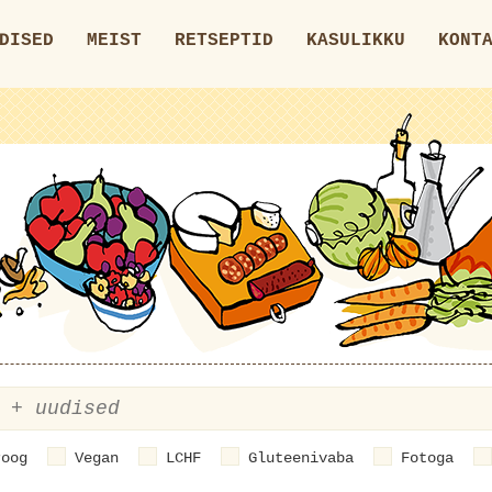
DISED
MEIST
RETSEPTID
KASULIKKU
KONT
roog
Vegan
LCHF
Gluteenivaba
Fotoga