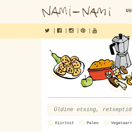
UU
|
|
|
|
Kiirtoit
Paleo
Vegetaar