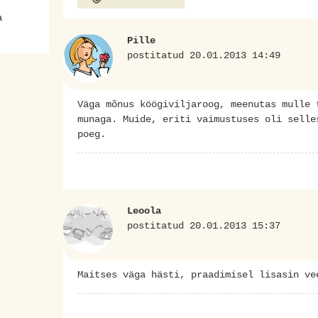
a
Pille
postitatud 20.01.2013 14:49
Väga mõnus köögiviljaroog, meenutas mulle 
munaga. Muide, eriti vaimustuses oli selle
poeg.
Leoola
postitatud 20.01.2013 15:37
Maitses väga hästi, praadimisel lisasin ve