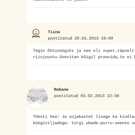
Tiina
postitatud 26.01.2013 19:09
Tegin õhtusöögiks ja see oli super,täpselt
riivjuustu.Soovitan kõigil proovida,te ei 
Rebane
postitatud 03.02.2013 22:38
Tõesti hea! Ja sojakastet lisage ka kindla
köögiviljadega: türgi ubade-porru-seente s