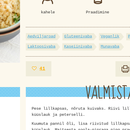
kahele
Praadimine
Aedviljaroad
Gluteenivaba
Veganlik
Laktoosivaba
Kaseiinivaba
Munavaba
41
VALMIST
Pese lillkapsas, nõruta kuivaks. Riivi lil
küüslauk ja peterselli.
Kuumuta pannil õli, lisa riivitud lillkaps
küüslauk. Maitsesta soola-pipraga ning pra