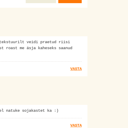
tekstuurilt veidi praetud riisi
st roast me äsja kaheseks saanud
VASTA
el natuke sojakastet ka :)
VASTA