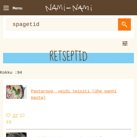
Menu
RETSEPTID
Kokku :94
Pastaroog, veidi teisiti (ühe panni
pasta)
27
13