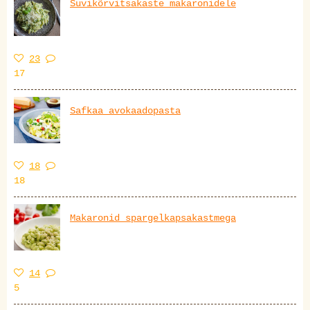
Suvikõrvitsakaste makaronidele
23
17
Safkaa avokaadopasta
18
18
Makaronid spargelkapsakastmega
14
5