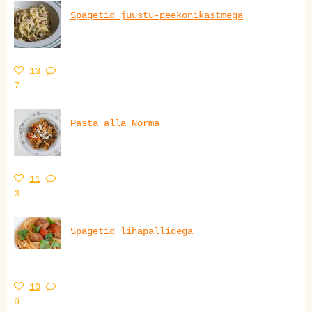
Spagetid juustu-peekonikastmega
13
7
Pasta alla Norma
11
3
Spagetid lihapallidega
10
9