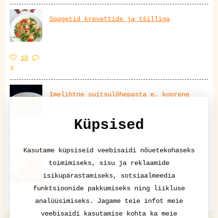
Spagetid krevettide ja tšilliga
10
3
Imelihtne suitsulõhepasta e. koorene
lõhepasta
Küpsised
7
2
Kasutame küpsiseid veebisaidi nõuetekohaseks
Amatriciana kaste
toimimiseks, sisu ja reklaamide
isikupärastamiseks, sotsiaalmeedia
funktsioonide pakkumiseks ning liikluse
7
1
analüüsimiseks. Jagame teie infot meie
veebisaidi kasutamise kohta ka meie