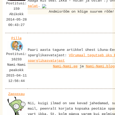
Aaaga mis seal ikka - nutan ja ostan :) Õ
Postitusi:
salat
.
159
Andmisrõõm on kõige suurem rõõm
Abikokk
2014-05-28
00:43:27
Pille
Paari aasta tagune artikkel ühest Lõuna-Ee
Postitusi:
sparglikasvatajast:
Võrumaal tegutseb üks 
16233
sparglikasvatajast
Nami-Nami
Nami-Nami.ee
ja
Nami-Nami.blog
peakokk
2015-04-11
12:56:44
Zapxpxau
Nii, kuigi ilmad on see kevad jahedamad, s
mail, peenralt korjata kopsaka peotäie spa
vart ikka. St. kolm päeva varem kui eelmis