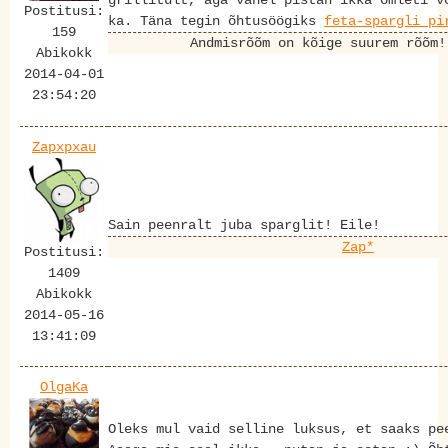
grillitult, aga vahel pistan ikka omleti v
Postitusi:
ka. Täna tegin õhtusöögiks
feta-spargli pi
159
Andmisrõõm on kõige suurem rõõm
Abikokk
2014-04-01
23:54:20
Zapxpxau
Sain peenralt juba sparglit! Eile!
Zap*
Postitusi:
1409
Abikokk
2014-05-16
13:41:09
OlgaKa
Oleks mul vaid selline luksus, et saaks pe