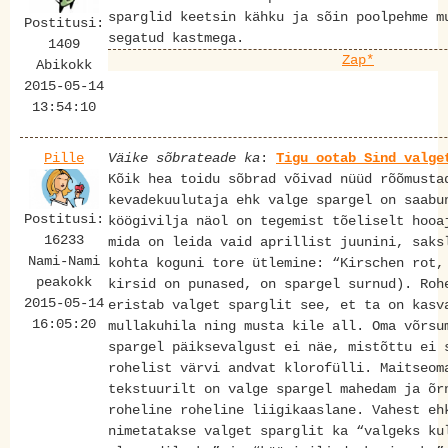
sparglid keetsin kähku ja sõin poolpehme m
Postitusi:
segatud kastmega.
1409
Zap*
Abikokk
2015-05-14
13:54:10
Pille
Väike sõbrateade ka
:
Tigu ootab Sind valge
Kõik hea toidu sõbrad võivad nüüd rõõmusta
kevadekuulutaja ehk valge spargel on saabu
Postitusi:
köögivilja näol on tegemist tõeliselt hooa
16233
mida on leida vaid aprillist juunini, saks
Nami-Nami
kohta koguni tore ütlemine: “Kirschen rot,
peakokk
kirsid on punased, on spargel surnud). Roh
2015-05-14
eristab valget sparglit see, et ta on kasv
16:05:20
mullakuhila ning musta kile all. Oma võrsu
spargel päiksevalgust ei näe, mistõttu ei 
rohelist värvi andvat klorofülli. Maitseom
tekstuurilt on valge spargel mahedam ja õr
roheline roheline liigikaaslane. Vahest eh
nimetatakse valget sparglit ka “valgeks ku