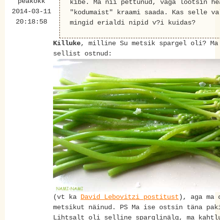
peakokk
kibe. Ma nii pettunud, väga lootsin he
2014-03-11
"kodumaist" kraami saada. Kas selle va
20:18:58
mingid erialdi nipid v?i kuidas?
Killuke
, milline Su metsik spargel oli? Ma
sellist ostnud:
(vt ka
David Lebovitzi postitust
), aga ma 
metsikut näinud. PS Ma ise ostsin täna pak
Lihtsalt oli selline sparglinälg, ma kahtl