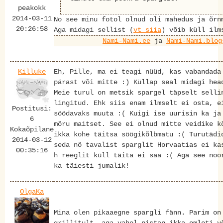
peakokk
2014-03-11
No see minu fotol olnud oli mahedus ja õrn
20:26:58
Aga midagi sellist (
vt siia
) võib küll ilm
Nami-Nami.ee
ja
Nami-Nami.blog
Killuke
Eh, Pille, ma ei teagi nüüd, kas vabandada
pärast või mitte :) Küllap seal midagi hea
Meie turul on metsik spargel täpselt selli
lingitud. Ehk siis enam ilmselt ei osta, e
Postitusi:
söödavaks muuta :( Kuigi ise uurisin ka ja
6
mõru maitset. See ei olnud mitte veidike k
Kokaõpilane
ikka kohe täitsa söögikõlbmatu :( Turutädi
2014-03-12
seda nö tavalist sparglit Horvaatias ei ka
00:35:16
h reeglit küll täita ei saa :( Aga see noo
ka täiesti jumalik!
OlgaKa
Mina olen pikaaegne spargli fänn. Parim on