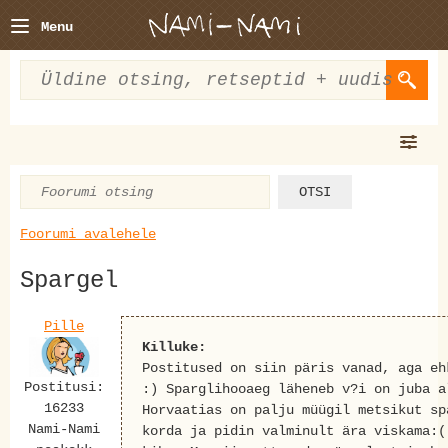
Menu
Foorumi avalehele
Spargel
Pille
Killuke:
Postitused on siin päris vanad, aga eh
Postitusi:
:) Sparglihooaeg läheneb v?i on juba a
16233
Horvaatias on palju müügil metsikut sp
Nami-Nami
korda ja pidin valminult ära viskama:(