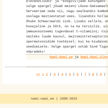
elevandiluuks” ja “köögiviljade kuningaks”
valge spargel jõuab meieni Lõuna-Saksamaal
Serveerime seda nii, nagu sealkandis kombe
soolaga maitsestatud vees, lisandiks holla
õhuke Schwarzwaldi sink. Lisaks sellele, e
hooajaline ja hõrk, on ta ka tervislik, si
immuunsüsteemi tugevdavat C-vitamiini; tsi
näiteks luude kasvul, maitsmistretseptorit
spermatosoidide tootmisel; kui ka kiudaine
seedimisele. Valge spargel ootab Sind Tigu
sõpradeks!
Nami-Nami.ee
ja
Nami-Nami.blog
<<
<
2
|
3
|
4
|
5
|
6
|
7
|
8
|
9
|
nami-nami.ee | 1998-2015