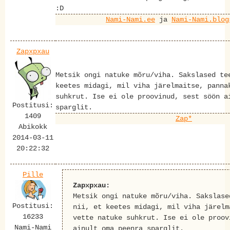
:D
Nami-Nami.ee
ja
Nami-Nami.blog
Zapxpxau
Metsik ongi natuke mõru/viha. Sakslased te
keetes midagi, mil viha järelmaitse, panna
suhkrut. Ise ei ole proovinud, sest söön a
Postitusi:
sparglit.
1409
Zap*
Abikokk
2014-03-11
20:22:32
Pille
Zapxpxau:
Metsik ongi natuke mõru/viha. Sakslase
Postitusi:
nii, et keetes midagi, mil viha järelm
16233
vette natuke suhkrut. Ise ei ole proov
Nami-Nami
ainult oma peenra sparglit.