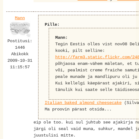
Mann
Pille:
Mann:
Postitusi:
Tegin Eestis olles vist nov08 Del
1446
kooki, pilt selline:
Abikokk
http://farm3.static.flickr.com/24
2009-10-31
põhjaosa enam-vähem mäletan, et t
11:15:57
või, pealmist creme fraiche samut
peale munade ja mandlipuru oli ju
Kui kellelgi käepärast ajakiri, s
tänulik kui saate selle täidiseos
Italian baked almond cheesecake
(Silva
Ma proovin pärast otsida...
eip ole too. kui sul juhtub see ajakirja n
järgi oli seal vaid muna, suhkur, mandel j
juustulisi mitte.