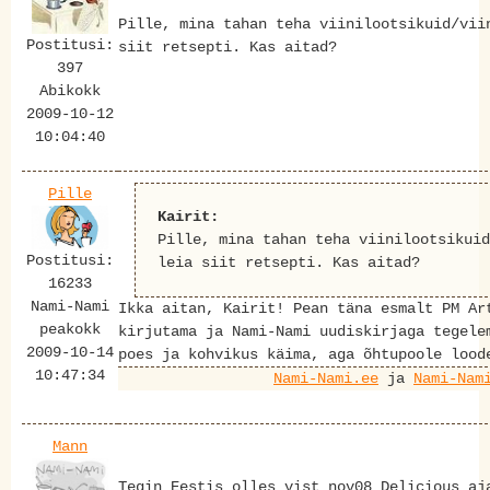
Pille, mina tahan teha viinilootsikuid/vii
Postitusi:
siit retsepti. Kas aitad?
397
Abikokk
2009-10-12
10:04:40
Pille
Kairit:
Pille, mina tahan teha viinilootsikuid
Postitusi:
leia siit retsepti. Kas aitad?
16233
Nami-Nami
Ikka aitan, Kairit! Pean täna esmalt PM Ar
peakokk
kirjutama ja Nami-Nami uudiskirjaga tegele
2009-10-14
poes ja kohvikus käima, aga õhtupoole lood
10:47:34
Nami-Nami.ee
ja
Nami-Nam
Mann
Tegin Eestis olles vist nov08 Delicious aj