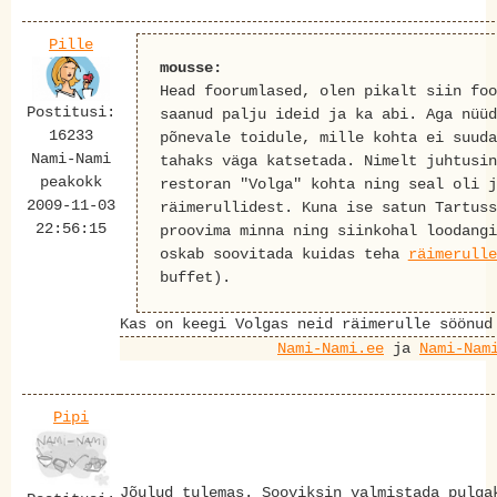
Pille
mousse:
Head foorumlased, olen pikalt siin foo
Postitusi:
saanud palju ideid ja ka abi. Aga nüüd
16233
põnevale toidule, mille kohta ei suuda
Nami-Nami
tahaks väga katsetada. Nimelt juhtusi
peakokk
restoran "Volga" kohta ning seal oli j
2009-11-03
räimerullidest. Kuna ise satun Tartuss
22:56:15
proovima minna ning siinkohal loodangi
oskab soovitada kuidas teha
räimerulle
buffet).
Kas on keegi Volgas neid räimerulle söönud
Nami-Nami.ee
ja
Nami-Nam
Pipi
Jõulud tulemas. Sooviksin valmistada pulga