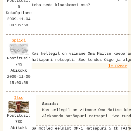
Postitusi:
teha seda klaaskommi osa?
6
Kokaõpilane
2009-11-04
09:05:58
Spiidi
Kas kellegil on viimane Oma Maitse käepära
Postitusi:
hatšapuri retsepti. See tundus õige ja alg
743
le D?ner
Abikokk
2009-11-09
15:00:58
Ilse
Spiidi:
Kas kellegil on viimane Oma Maitse käe
Postitusi:
Aleksanda hatšapuri retsepti. See tund
730
Abikokk
Sa mõtled eelmist OM-i Hatšapuri 5 tk TAIN