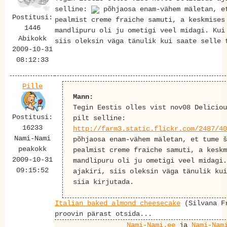
selline:
põhjaosa enam-vähem mäletan, e
Postitusi:
pealmist creme fraiche samuti, a keskmises
1446
mandlipuru oli ju ometigi veel midagi. Kui
Abikokk
siis oleksin väga tänulik kui saate selle 
2009-10-31
08:12:33
Pille
Mann:
Tegin Eestis olles vist nov08 Deliciou
Postitusi:
pilt selline:
16233
http://farm3.static.flickr.com/2487/40
Nami-Nami
põhjaosa enam-vähem mäletan, et tume š
peakokk
pealmist creme fraiche samuti, a keskm
2009-10-31
mandlipuru oli ju ometigi veel midagi.
09:15:52
ajakiri, siis oleksin väga tänulik kui
siia kirjutada.
Italian baked almond cheesecake
(Silvana Fr
proovin pärast otsida...
Nami-Nami.ee
ja
Nami-Nam