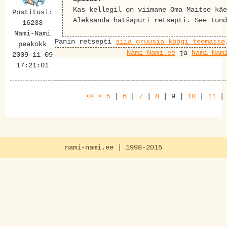
Kas kellegil on viimane Oma Maitse käe
Postitusi:
Aleksanda hatšapuri retsepti. See tund
16233
Nami-Nami
Panin retsepti
siia gruusia köögi teemasse
peakokk
Nami-Nami.ee
ja
Nami-Nam
2009-11-09
17:21:01
<<
<
5
|
6
|
7
|
8
|
9
|
10
|
11
nami-nami.ee | 1998-2015