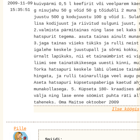
2009-11-09
kuivpärmi 0,5 l keefirit või veelparem käe
15:35:51
g nisujahu 50 g võid 50 g tõiduõli 2 muna 
juustu 500 g kodujuustu 100 g võid 1. Sula
lisa kodijuust ja riivitud sulguni juust, 
2.valmista pärmitainas ning lase sel kaks 
hatspurit tegema. asuta tainas ainult muna
3.jaga tainas viieks tükiks ja rulli neist
igalehe keskele juustupall ja sõrmi kokku,
ürnalt lapikuks, nii et tainaümbrist ei vi
liimi see tainatükikesega uuesti kinni, mu
Torka hatsapuri keskele läbi ülemise taina
hingata, ja rulli tainarulliga veel augu p
Aseta hatsapuri küpsetuspaberiga kaetud ah
munakollasega. 5. Küpseta 180- kraadises a
välja ning lase enne söömist puhta räti al
taheneks. Oma Maitse oktoober 2009
Ilse köögis
Pille
Spiidi: