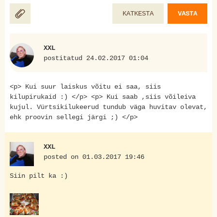
KATKESTA
VASTA
XXL
postitatud 24.02.2017 01:04
<p> Kui suur laiskus võitu ei saa, siis
kilupirukaid :) </p> <p> Kui saab ,siis võileiva
kujul. Vürtsikilukeerud tundub väga huvitav olevat,
ehk proovin sellegi järgi ;) </p>
XXL
posted on 01.03.2017 19:46
Siin pilt ka :)