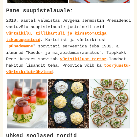
Pane suupistelauale:
2010. aastal valmistas Jevgeni Jermoškin Presidendi
vastuvõtu suupistelauale justnimelt neid
vürtsikilu, tillikartuli ja kirsstomatiga
tikusuupisteid
. Kartulist ja vürtsikilust
"
pühademune
" soovitati serveerida juba 1932. a.
ilmunud "Keedu- ja majapidamisraamatus". Tippkokk
Rene Uusmees soovitab
vürtsikilust tartar
-laadset
hakitud lisandit teha. Proovida võib ka
toorjuustu-
vürtsikilutrühvleid
.
Uhked soolased tordid