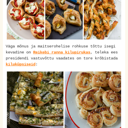
Väga mõnus ja maitserohelise rohkuse tõttu isegi
kevadine on
Reikebi ranna kilupirukas
, teleka ees
presidendi vastuvõttu vaadates on tore krõbistada
kiluküpsiseid
: