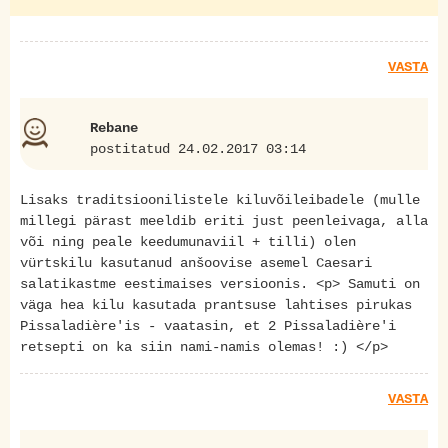
VASTA
Rebane
postitatud 24.02.2017 03:14
Lisaks traditsioonilistele kiluvõileibadele (mulle
millegi pärast meeldib eriti just peenleivaga, alla
või ning peale keedumunaviil + tilli) olen
vürtskilu kasutanud anšoovise asemel Caesari
salatikastme eestimaises versioonis. <p> Samuti on
väga hea kilu kasutada prantsuse lahtises pirukas
Pissaladière'is - vaatasin, et 2 Pissaladière'i
retsepti on ka siin nami-namis olemas! :) </p>
VASTA