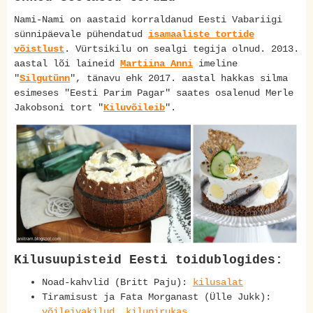
Nami-Nami on aastaid korraldanud Eesti Vabariigi
sünnipäevale pühendatud
isamaaliste tortide
võistlust
. Vürtsikilu on sealgi tegija olnud. 2013.
aastal lõi laineid
Martiina Anni
imeline
"
Silgutünn
", tänavu ehk 2017. aastal hakkas silma
esimeses "Eesti Parim Pagar" saates osalenud Merle
Jakobsoni tort "
Kiluvõileib
".
Kilusuupisteid Eesti toidublogides:
Noad-kahvlid (Britt Paju):
kilusalat
Tiramisust ja Fata Morganast (Ülle Jukk):
võileivakilud
,
kilupirukas