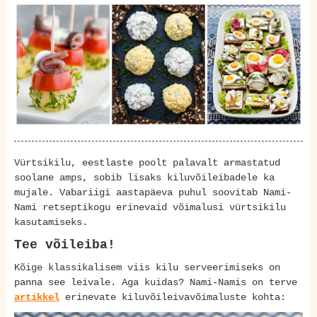
Vürtsikilu, eestlaste poolt palavalt armastatud
soolane amps, sobib lisaks kiluvõileibadele ka
mujale. Vabariigi aastapäeva puhul soovitab Nami-
Nami retseptikogu erinevaid võimalusi vürtsikilu
kasutamiseks.
Tee võileiba!
Kõige klassikalisem viis kilu serveerimiseks on
panna see leivale. Aga kuidas? Nami-Namis on terve
artikkel
erinevate kiluvõileivavõimaluste kohta: