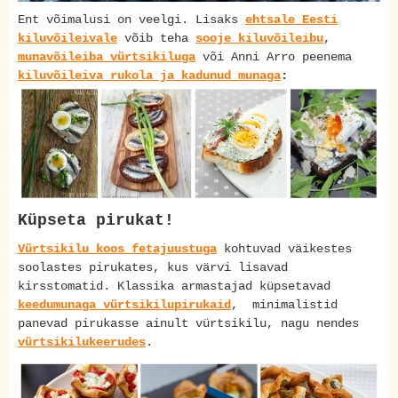
Ent võimalusi on veelgi. Lisaks
ehtsale Eesti
kiluvõileivale
võib teha
sooje kiluvõileibu
,
munavõileiba vürtsikiluga
või Anni Arro peenema
kiluvõileiva rukola ja kadunud munaga
:
Küpseta pirukat!
Vürtsikilu koos fetajuustuga
kohtuvad väikestes
soolastes pirukates, kus värvi lisavad
kirsstomatid. Klassika armastajad küpsetavad
keedumunaga vürtsikilupirukaid
, minimalistid
panevad pirukasse ainult vürtsikilu, nagu nendes
vürtsikilukeerudes
.