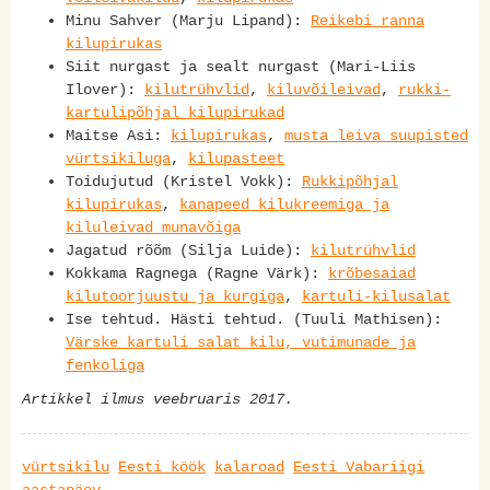
Minu Sahver (Marju Lipand):
Reikebi ranna
kilupirukas
Siit nurgast ja sealt nurgast (Mari-Liis
Ilover):
kilutrühvlid
,
kiluvõileivad
,
rukki-
kartulipõhjal kilupirukad
Maitse Asi:
kilupirukas
,
musta leiva suupisted
vürtsikiluga
,
kilupasteet
Toidujutud (Kristel Vokk):
Rukkipõhjal
kilupirukas
,
kanapeed kilukreemiga ja
kiluleivad munavõiga
Jagatud rõõm (Silja Luide):
kilutrühvlid
Kokkama Ragnega (Ragne Värk):
krõbesaiad
kilutoorjuustu ja kurgiga
,
kartuli-kilusalat
Ise tehtud. Hästi tehtud. (Tuuli Mathisen):
Värske kartuli salat kilu, vutimunade ja
fenkoliga
Artikkel ilmus veebruaris 2017.
vürtsikilu
Eesti köök
kalaroad
Eesti Vabariigi
aastapäev