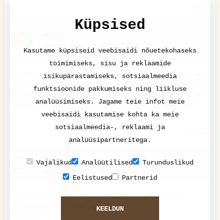
VASTA
Küpsised
Pille
postitatud 02.03.2017 13:21
Kasutame küpsiseid veebisaidi nõuetekohaseks
toimimiseks, sisu ja reklaamide
Aitäh kõikidele osalejatele! Fortuuna naeratas sel
isikupärastamiseks, sotsiaalmeedia
korral kasutajatele Maritk ja Pirje Kurvits. Marit
funktsioonide pakkumiseks ning liikluse
ja Pirje - saatke palun meilile info@nami-nami.ee
analüüsimiseks. Jagame teie infot meie
oma mobiilinumber ja lähima Smartposti asukoht!
veebisaidi kasutamise kohta ka meie
sotsiaalmeedia-, reklaami ja
VASTA
analüüsipartneritega.
Riste
Vajalikud
Analüütilised
Turunduslikud
postitatud 19.02.2018 11:21
Eelistused
Partnerid
Mina plaanin teha taas kindlasti kartuli-kilu
suupisteid. Need on võrratud.
KEELDUN