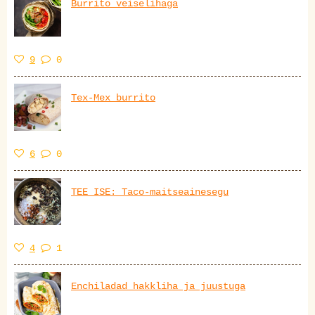
Burrito veiselihaga
9
0
Tex-Mex burrito
6
0
TEE ISE: Taco-maitseainesegu
4
1
Enchiladad hakkliha ja juustuga