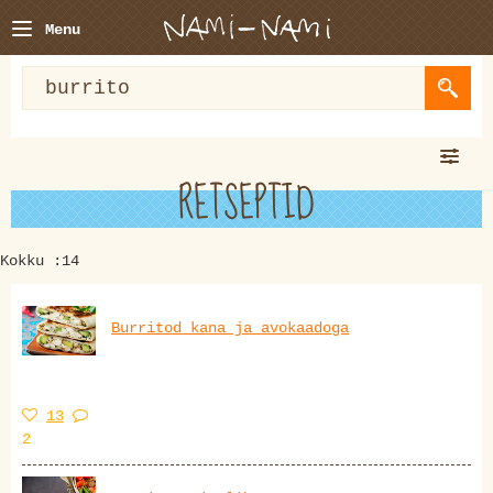
Menu
RETSEPTID
Kokku :14
Burritod kana ja avokaadoga
13
2