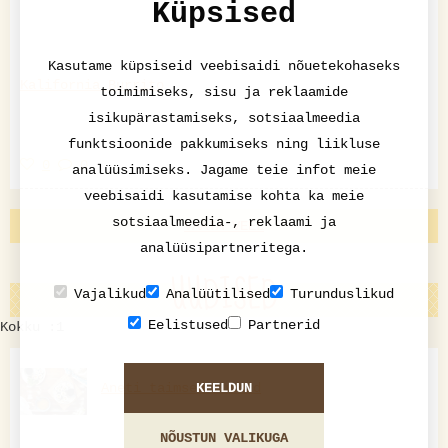
Küpsised
Kasutame küpsiseid veebisaidi nõuetekohaseks
Kalifornia Burrito
toimimiseks, sisu ja reklaamide
isikupärastamiseks, sotsiaalmeedia
funktsioonide pakkumiseks ning liikluse
0
0
analüüsimiseks. Jagame teie infot meie
veebisaidi kasutamise kohta ka meie
sotsiaalmeedia-, reklaami ja
VAATA VEEL
analüüsipartneritega.
UUDISED
Vajalikud
Analüütilised
Turunduslikud
Eelistused
Partnerid
Kokku :1
KEELDUN
Aneti taimsed sushid
NÕUSTUN VALIKUGA