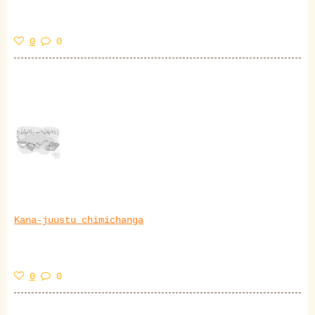
0
0
Kana-juustu chimichanga
0
0