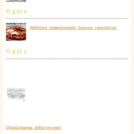
2
4
Mehhiko hommikusöök
huevos rancheros
0
1
Chimichanga põhiretsept