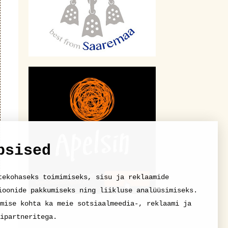
psised
tekohaseks toimimiseks, sisu ja reklaamide
ioonide pakkumiseks ning liikluse analüüsimiseks.
mise kohta ka meie sotsiaalmeedia-, reklaami ja
ipartneritega.