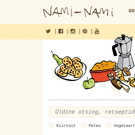
UU
|
|
|
|
Kiirtoit
Paleo
Vegetaar