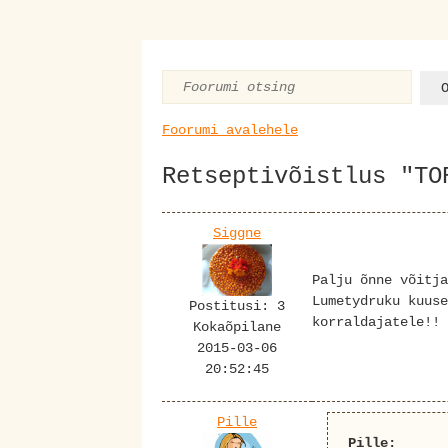
Foorumi avalehele
Retseptivõistlus "TO
Siggne
Palju õnne võitja
Lumetydruku kuuse
Postitusi: 3
korraldajatele!!
Kokaõpilane
2015-03-06
20:52:45
Pille
Pille: