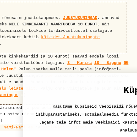
 mõnusaim juustukaupmees,
JUUSTUKUNINGAD
, annavad
deks
NELI KINKEKAARTI VÄÄRTUSEGA 10 EUROT
, mis
loosimisele kõikide tordivõistlustel osalejate
Kinkekaart kehtib
kõikides Juustukuningate
.
ate kinkekaardid (a 10 eurot) saavad endale loosi
iste võistlustööde tegijad:
3 - Karima
18 - Siggne
65
 HelenE
Palun saatke mulle meili peale (info@nami-
le Juustukuningate
poe
asukoht, kus te sooviksite oma
kätte saada! Annan siis info Juustukuningatele edasi!
Kü
elu leiate siit
. Palju õnne võitjatele ja suur aitäh,
kuningas
:)
Kasutame küpsiseid veebisaidi nõue
ärisnimed ja poe-eelistused Juustukuningatele edastatud,
tu ostma minna :) PS Karima - Sa saada siis too
isikupärastamiseks, sotsiaalmeedia funkts
!
Jagame teie infot meie veebisaidi kasuta
Nami-Nami.ee
ja
Nami-Nami.blogspot.com
analüüs