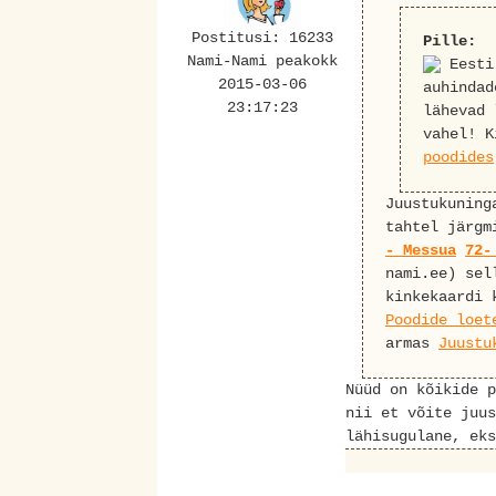
Postitusi: 16233
Pille:
Nami-Nami peakokk
Eesti
2015-03-06
auhinda
23:17:23
lähevad 
vahel! 
poodides
Juustukuning
tahtel järgm
- Messua
72-
nami.ee) sel
kinkekaardi 
Poodide loet
armas
Juustu
Nüüd on kõikide p
nii et võite juus
lähisugulane, eks