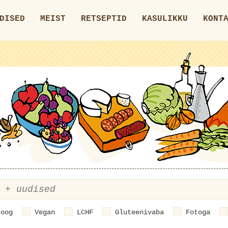
DISED
MEIST
RETSEPTID
KASULIKKU
KONT
roog
Vegan
LCHF
Gluteenivaba
Fotoga