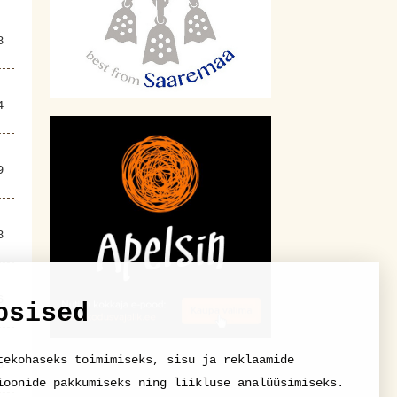
8
4
9
8
6
psised
tekohaseks toimimiseks, sisu ja reklaamide
3
ioonide pakkumiseks ning liikluse analüüsimiseks.