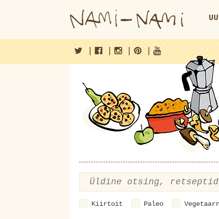
UU
|
|
|
|
Kiirtoit
Paleo
Vegetaar