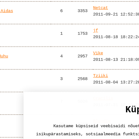
Netcat
 Aidas
6
3353
2011-09-21 12:52:3
jf
1
1753
2011-08-18 18:22:2
Vike
Muhu
4
2957
2011-08-13 21:18:0
Tziiki
3
2568
2011-08-04 13:27:2
Cracilis
7
5026
2011-07-31 12:18:2
Kü
Blondie
20
8289
Kasutame küpsiseid veebisaidi nõue
2011-05-12 11:28:3
isikupärastamiseks, sotsiaalmeedia funkts