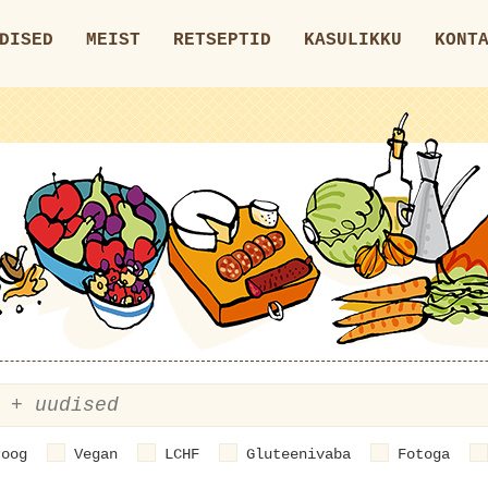
DISED
MEIST
RETSEPTID
KASULIKKU
KONT
roog
Vegan
LCHF
Gluteenivaba
Fotoga