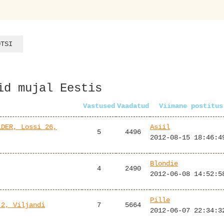
id mujal Eestis
Vastused
Vaadatud
Viimane postitus
LDER, Lossi 26,
Asiil
5
4496
2012-08-15 18:46:4
Blondie
4
2490
2012-06-08 14:52:5
Pille
 2, Viljandi
7
5664
2012-06-07 22:34:3