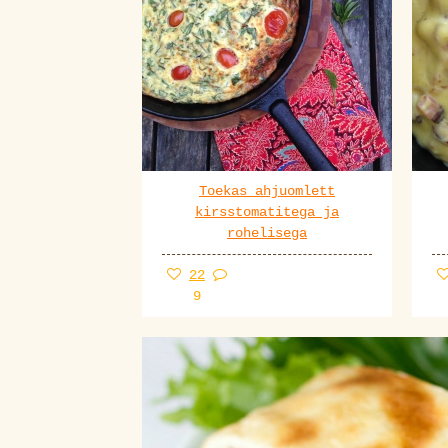
Toekas ahjuomlett
kirsstomatitega ja
rohelisega
22
9