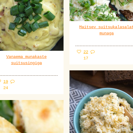
Maitsev suitsukalasala
munaga
22
Vanaema munakaste
17
suitsusingiga
19
24