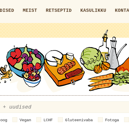
DISED
MEIST
RETSEPTID
KASULIKKU
KONT
roog
Vegan
LCHF
Gluteenivaba
Fotoga