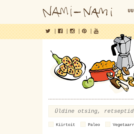
UU
|
|
|
|
Kiirtoit
Paleo
Vegetaar