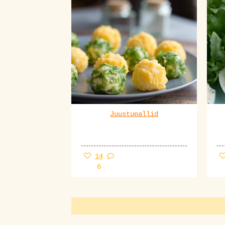
Juustupallid
14
6