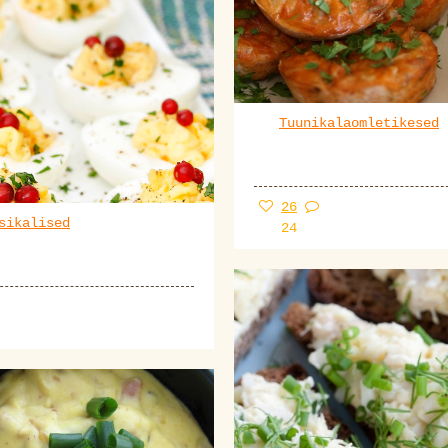
Tuunikalaomletikesed
26
sikalised
24