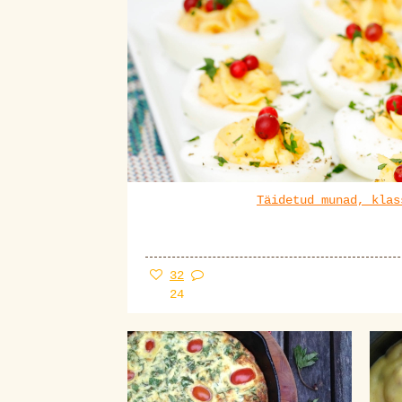
Täidetud munad, klas
32
24