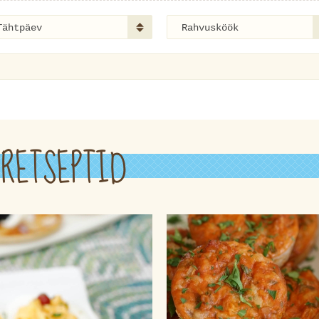
Tähtpäev
Rahvusköök
RETSEPTID