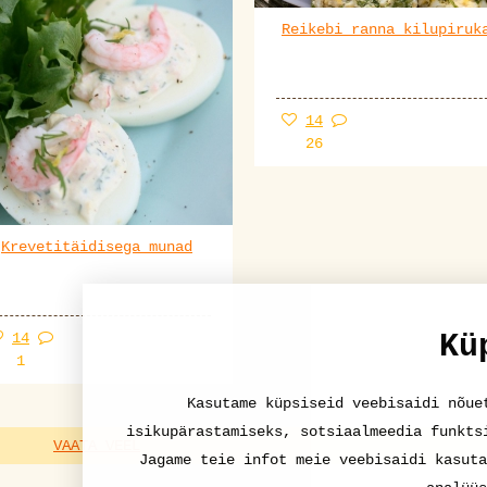
Reikebi ranna kilupiruk
14
26
Krevetitäidisega munad
Kü
14
1
Kasutame küpsiseid veebisaidi nõue
isikupärastamiseks, sotsiaalmeedia funkts
VAATA VEEL
Jagame teie infot meie veebisaidi kasuta