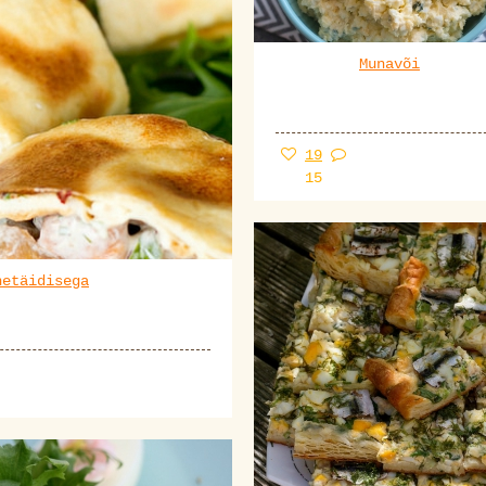
Munavõi
19
15
netäidisega