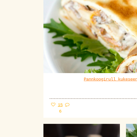
Pannkoogirull kukesee
15
6