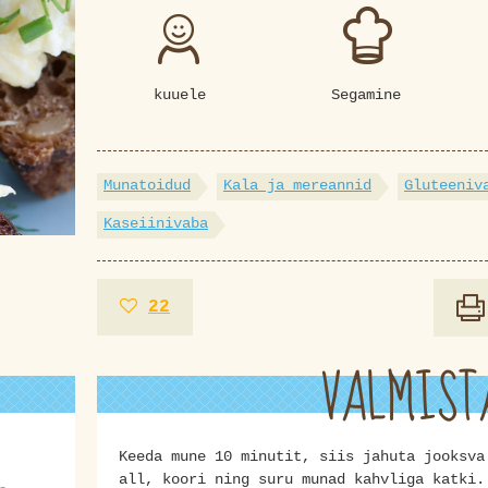
kuuele
Segamine
Munatoidud
Kala ja mereannid
Gluteeniv
Kaseiinivaba
22
VALMIST
Keeda mune 10 minutit, siis jahuta jooksva
all, koori ning suru munad kahvliga katki