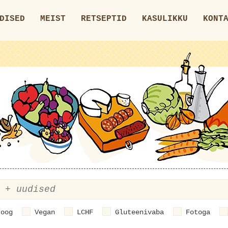
DISED
MEIST
RETSEPTID
KASULIKKU
KONT
roog
Vegan
LCHF
Gluteenivaba
Fotoga