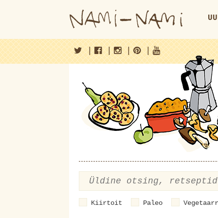
UU
|
|
|
|
Kiirtoit
Paleo
Vegetaar