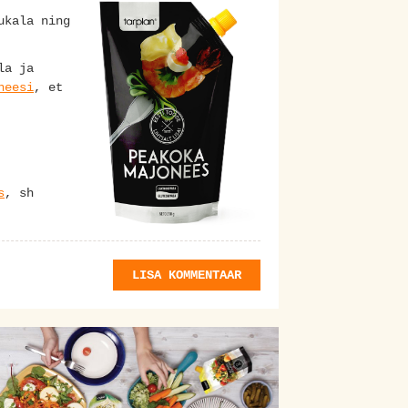
ukala ning
la ja
neesi
, et
s
, sh
LISA KOMMENTAAR