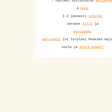
- näiteks suitsutatud
meriahve
4
muna
1-2 (punast)
sibulat
värsket
tilli
ja
murulauku
majoneesi
(nt Tarplani Peakoka maj
soola ja
musta pipart