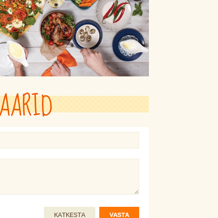
AARID
KATKESTA
VASTA