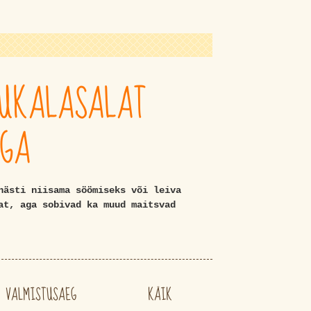
SUKALASALAT
GA
hästi niisama söömiseks või leiva
at, aga sobivad ka muud maitsvad
VALMISTUSAEG
KÄIK