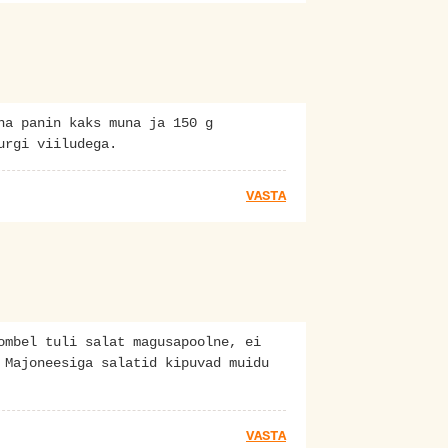
na panin kaks muna ja 150 g
urgi viiludega.
VASTA
ombel tuli salat magusapoolne, ei
 Majoneesiga salatid kipuvad muidu
VASTA