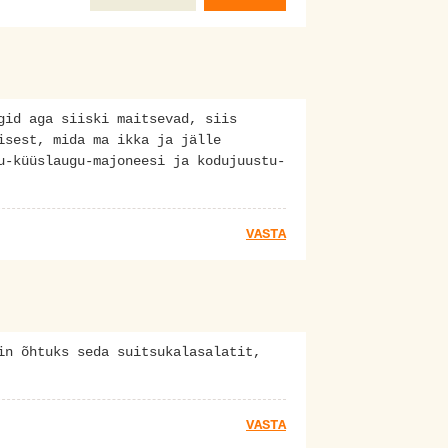
gid aga siiski maitsevad, siis
isest, mida ma ikka ja jälle
u-küüslaugu-majoneesi ja kodujuustu-
VASTA
in õhtuks seda suitsukalasalatit,
VASTA