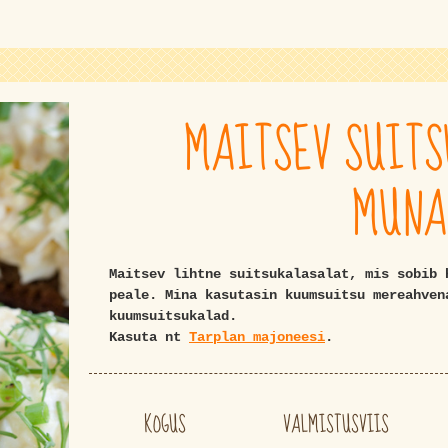
MAITSEV SUIT
MUNA
Maitsev lihtne suitsukalasalat, mis sobib 
peale. Mina kasutasin kuumsuitsu mereahven
kuumsuitsukalad.
Kasuta nt
Tarplan majoneesi
.
KOGUS
VALMISTUSVIIS