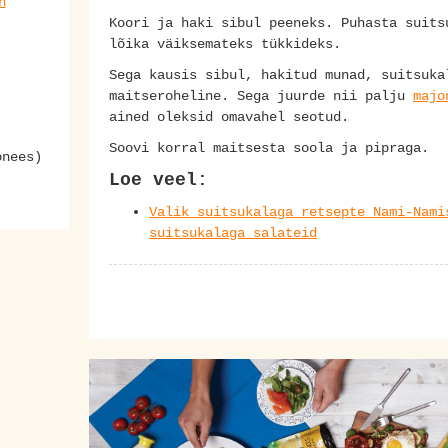
n
Koori ja haki sibul peeneks. Puhasta suits
lõika väiksemateks tükkideks.
Sega kausis sibul, hakitud munad, suitsuka
maitseroheline. Sega juurde nii palju
majo
ained oleksid omavahel seotud.
Soovi korral maitsesta soola ja pipraga.
onees)
Loe veel:
Valik suitsukalaga retsepte Nami-Nami
suitsukalaga salateid