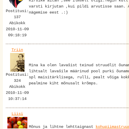
Kirsike aitäh ,see ilmselt oligi.Tegin küll
varsti kirjutan ,kui pildi arvutisse saan. 
Postitusi:
nägemise eest .:)
137
Abikokk
2010-11-09
09:18:19
Triin
Mina ka olen lavašist teinud struudlit õuna
lihtsalt lavašile määrinud pool purki õunam
Postitusi:
spl maisitärklisega, rulli, pealt võiga kok
324
pealmine kiht mõnusalt krõmps.
Abikokk
2010-11-09
10:37:14
Liisi
Mõnus ja lihtne lehttaignast
kohupiimastruu