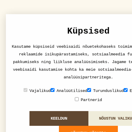
Küpsised
Kasutame küpsiseid veebisaidi nõuetekohaseks toimim
reklaamide isikupärastamiseks, sotsiaalmeedia fu
pakkumiseks ning liikluse analüüsimiseks. Jagame t
veebisaidi kasutamise kohta ka meie sotsiaalmeedia
analüüsipartneritega.
Vajalikud
Analüütilised
Turunduslikud
E
Partnerid
KEELDUN
NÕUSTUN VALIKU