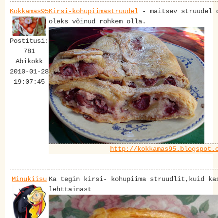
Kokkamas95
Kirsi-kohupiimastruudel
- maitsev struudel 
oleks võinud rohkem olla.
Postitusi:
781
Abikokk
2010-01-28
19:07:45
http://kokkamas95.blogspot.
Minukiisu
Ka tegin kirsi- kohupiima struudlit,kuid ka
lehttainast