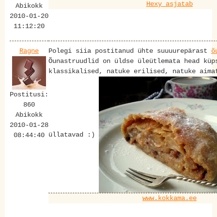
Hexy asjatab
Abikokk
2010-01-20
11:12:20
Ragne
Polegi siia postitanud ühte suuuurepärast
õ
Õunastruudlid on üldse üleütlemata head küp
klassikalised, natuke erilised, natuke aima
Postitusi:
860
Abikokk
2010-01-28
üllatavad :)
08:44:40
www.kokkama.ee