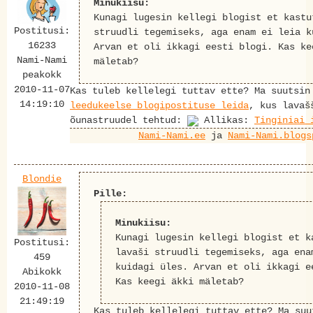
Minukiisu:
Kunagi lugesin kellegi blogist et kastu
Postitusi:
struudli tegemiseks, aga enam ei leia k
16233
Arvan et oli ikkagi eesti blogi. Kas ke
Nami-Nami
mäletab?
peakokk
2010-11-07
Kas tuleb kellelegi tuttav ette? Ma suutsin
14:19:10
leedukeelse blogipostituse leida
, kus lavaš
õunastruudel tehtud:
Allikas:
Tinginiai 
Nami-Nami.ee
ja
Nami-Nami.blogs
Blondie
Pille:
Minukiisu:
Kunagi lugesin kellegi blogist et k
Postitusi:
lavaši struudli tegemiseks, aga ena
459
kuidagi üles. Arvan et oli ikkagi e
Abikokk
Kas keegi äkki mäletab?
2010-11-08
21:49:19
Kas tuleb kellelegi tuttav ette? Ma suu