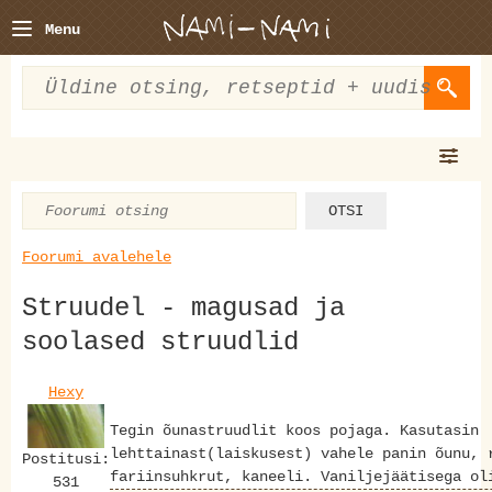
Menu
Foorumi avalehele
Struudel - magusad ja
soolased struudlid
Hexy
Tegin õunastruudlit koos pojaga. Kasutasin
lehttainast(laiskusest) vahele panin õunu, 
Postitusi:
fariinsuhkrut, kaneeli. Vaniljejäätisega o
531