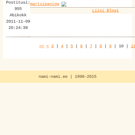
Postitusi:
martsipaniga
955
Liisi Blogi
Abikokk
2011-11-09
20:24:39
<<
<
3
|
4
|
5
|
6
|
7
|
8
|
9
|
10
|
1
nami-nami.ee | 1998-2015