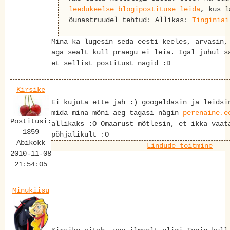
leedukeelse blogipostituse leida
, kus l
õunastruudel tehtud: Allikas:
Tinginiai
Mina ka lugesin seda eesti keeles, arvasin,
aga sealt küll praegu ei leia. Igal juhul s
et sellist postitust nägid :D
Kirsike
Ei kujuta ette jah :) googeldasin ja leidsi
mida mina mõni aeg tagasi nägin
perenaine.e
Postitusi:
allikaks :O Omaarust mõtlesin, et ikka vaat
1359
põhjalikult :O
Abikokk
Lindude toitmine
2010-11-08
21:54:05
Minukiisu