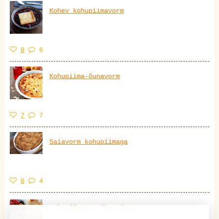
Kohev kohupiimavorm
8
6
Kohupiima-õunavorm
7
7
Saiavorm kohupiimaga
6
4
Kohupiima-aprikoosivorm