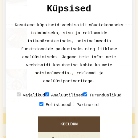
Küpsised
4
2
Kasutame küpsiseid veebisaidi nõuetekohaseks
toimimiseks, sisu ja reklaamide
Rosina-kohupiimakook
isikupärastamiseks, sotsiaalmeedia
funktsioonide pakkumiseks ning liikluse
analüüsimiseks. Jagame teie infot meie
3
6
veebisaidi kasutamise kohta ka meie
sotsiaalmeedia-, reklaami ja
Riisivorm kohupiimaga
analüüsipartneritega.
Vajalikud
Analüütilised
Turunduslikud
3
2
Eelistused
Partnerid
VAATA VEEL
KEELDUN