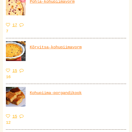
Pohla-kohupiimavorm
17
7
Kõrvitsa-kohupiimavorm
15
16
Kohupiima-porgandikook
15
12