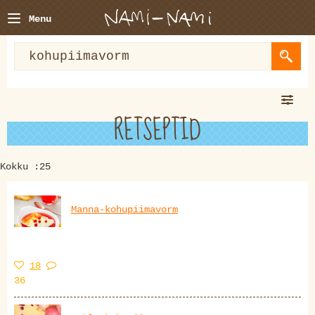
Menu
RETSEPTID
Kokku :25
Manna-kohupiimavorm
18
36