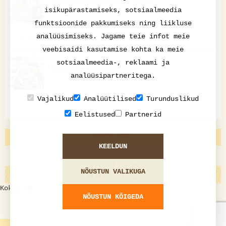
isikupärastamiseks, sotsiaalmeedia
funktsioonide pakkumiseks ning liikluse
analüüsimiseks. Jagame teie infot meie
4
1
veebisaidi kasutamise kohta ka meie
sotsiaalmeedia-, reklaami ja
Peedi-kitsejuustusalat
analüüsipartneritega.
Vajalikud
Analüütilised
Turunduslikud
3
1
Eelistused
Partnerid
VAATA VEEL
KEELDUN
UUDISED
NÕUSTUN VALIKUGA
Kokku :0
NÕUSTUN KÕIGEDA
Otsingule vastavaid uudiseid ei leitud!