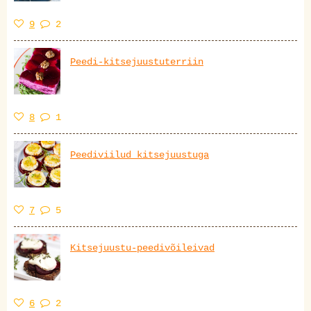
9
2
Peedi-kitsejuustuterriin
8
1
Peediviilud kitsejuustuga
7
5
Kitsejuustu-peedivõileivad
6
2