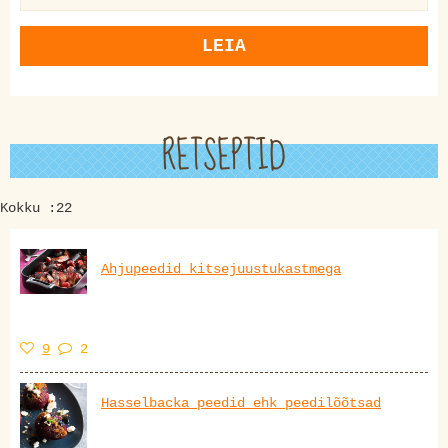
LEIA
RETSEPTID
Kokku :22
Ahjupeedid kitsejuustukastmega
9
2
Hasselbacka peedid ehk peedilõõtsad