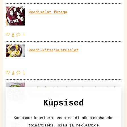
Peedisalat fetaga
6
1
Peedi-kitsejuustusalat
4
1
Peedisalat kitsejuustu ja marineeritud
punase sibulaga
Küpsised
4
1
Kasutame küpsiseid veebisaidi nõuetekohaseks
toimimiseks, sisu ja reklaamide
Peedi-kitsejuustu ahjuvorm