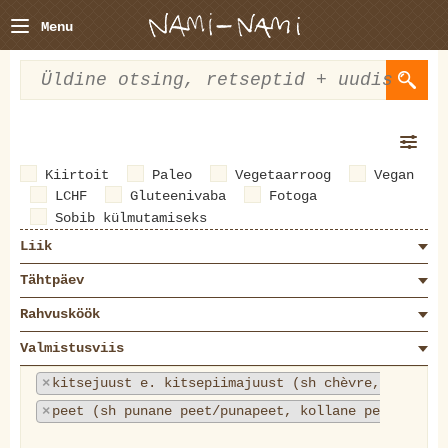
Menu
Kiirtoit
Paleo
Vegetaarroog
Vegan
LCHF
Gluteenivaba
Fotoga
Sobib külmutamiseks
Liik
Tähtpäev
Rahvusköök
Valmistusviis
×
kitsejuust e. kitsepiimajuust (sh chèvre, Chavrou
×
peet (sh punane peet/punapeet, kollane peet, Chio