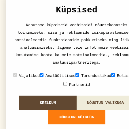
Küpsised
Kasutame küpsiseid veebisaidi nõuetekohaseks
toimimiseks, sisu ja reklaamide isikupärastamise
sotsiaalmeedia funktsioonide pakkumiseks ning lii
analüüsimiseks. Jagame teie infot meie veebisai
kasutamise kohta ka meie sotsiaalmeedia-, reklaam
analüüsipartneritega.
Vajalikud
Analüütilised
Turunduslikud
Eelis
Partnerid
KEELDUN
NÕUSTUN VALIKUGA
NÕUSTUN KÕIGEDA