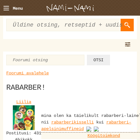
Menu
Foorumi avalehele
RABARBER!
Liilia
mina olen ka täielikult rabarberi-laine
nii
rabarberikisselli
kui
rabarberi-
apelsinimuffineid
Postitusi: 431
Köögitoimkond
Abikokk