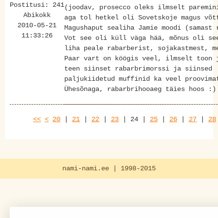
Postitusi: 241
(joodav, prosecco oleks ilmselt paremin
Abikokk
aga tol hetkel oli Sovetskoje magus võt
2010-05-21
Magushaput sealiha Jamie moodi (samast 
11:33:26
Vot see oli küll väga hää, mõnus oli se
liha peale rabarberist, sojakastmest, m
Paar vart on köögis veel, ilmselt toon 
teen siinset rabarbrimorssi ja siinsed
paljukiidetud muffinid ka veel proovima
Ühesõnaga, rabarbrihooaeg täies hoos :)
<<
<
20
|
21
|
22
|
23
|
24
|
25
|
26
|
27
|
28
nami-nami.ee | 1998-2015