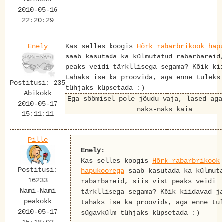
2010-05-16
22:20:29
Enely
Kas selles koogis
Hõrk rabarbrikook hap
saab kasutada ka külmutatud rabarbareid
peaks veidi tärkllisega segama? Kõik ki
tahaks ise ka proovida, aga enne tuleks
Postitusi: 235
tühjaks küpsetada :)
Abikokk
Ega söömisel pole jõudu vaja, lased aga
2010-05-17
naks-naks käia
15:11:11
Pille
Enely:
Kas selles koogis
Hõrk rabarbrikook
Postitusi:
hapukoorega
saab kasutada ka külmut
16233
rabarbareid, siis vist peaks veidi
Nami-Nami
tärkllisega segama? Kõik kiidavad j
peakokk
tahaks ise ka proovida, aga enne tu
2010-05-17
sügavkülm tühjaks küpsetada :)
15:18:03