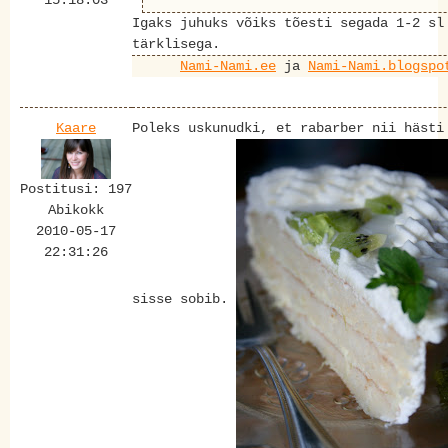
Igaks juhuks võiks tõesti segada 1-2 sl
tärklisega.
Nami-Nami.ee
ja
Nami-Nami.blogspo
Kaare
Poleks uskunudki, et rabarber nii häst
Postitusi: 197
Abikokk
2010-05-17
22:31:26
sisse sobib.