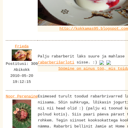
http://kokkamas95.blogspot.com
Frieda
Palju rabarberit läks suure ja mahlase
rabarberišarloti
sisse. :)
Postitusi: 309
Söömine on ainus töö, mis toid
Abikokk
2010-05-20
19:12:15
Noor_Perenaine
Esimesed turult toodud rabarbrivarred l
niisama. Sõin suhkruga, lõikasin jogurt
nii nii head olid :) (palju ei toonud k
polnud kotis). Siis paari päeva pärast 
rohkem. Tegin siinset kooksokattega koo
nämma. Rabarbri bellinit Jamie at Home 