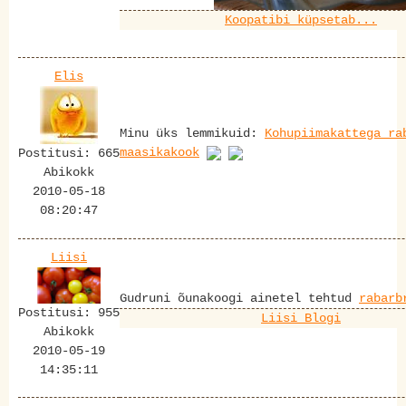
Koopatibi küpsetab...
Elis
Minu üks lemmikuid:
Kohupiimakattega ra
maasikakook
Postitusi: 665
Abikokk
2010-05-18
08:20:47
Liisi
Gudruni õunakoogi ainetel tehtud
rabarb
Postitusi: 955
Liisi Blogi
Abikokk
2010-05-19
14:35:11