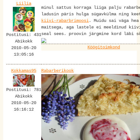
Liilia
minul sattus korraga liiga palju rabarb
ladusin päris hulga sügavkülma ning kee
kiivi-rabarbrimoosi
. Muidu sai väga hea
maitsega, aga lastele ei meeldinud kiiv
seal sees. proovin järgmine kord läbi s
Postitusi: 431
Abikokk
Köögitoimkond
2010-05-20
13:05:16
Kokkamas95
Rabarberikook
Postitusi: 781
Abikokk
2010-05-20
16:16:12