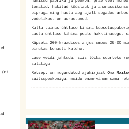
hakitud paprika ja peekon, prae veel mõned
tomatid, hakitud küüslauk ja ananassikonse
pipraga ning hauta aeg-ajalt segades umbes
vedelikust on aurustunud.
Kalla tainas ühtlase kihina küpsetuspaberi
Laota ühtlase kihina peale hakklihasegu, s
Küpseta 200-kraadises ahjus umbes 25-30 mi
ud
pirukas kenasti kuldne.
Lase veidi jahtuda, siis lõika suurteks ru
salatiga.
 (nt
Retsept on mugandatud ajakirjast
Oma Maits
suitsupeekoniga, muidu enam-vähem sama ret
ud