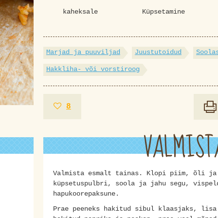
kaheksale
Küpsetamine
Marjad ja puuviljad
Juustutoidud
Soola
Hakkliha- või vorstiroog
8
VALMIST
Valmista esmalt tainas. Klopi piim, õli ja
küpsetuspulbri, soola ja jahu segu, vispel
hapukoorepaksune.
Prae peeneks hakitud sibul klaasjaks, lisa