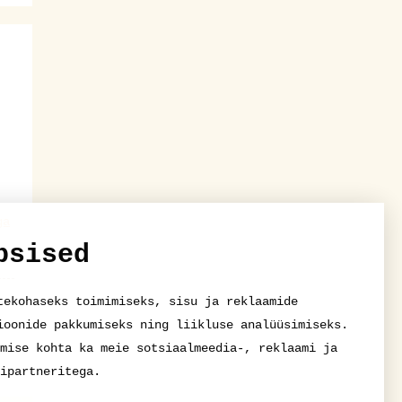
ga
psised
tekohaseks toimimiseks, sisu ja reklaamide
ioonide pakkumiseks ning liikluse analüüsimiseks.
mise kohta ka meie sotsiaalmeedia-, reklaami ja
ipartneritega.