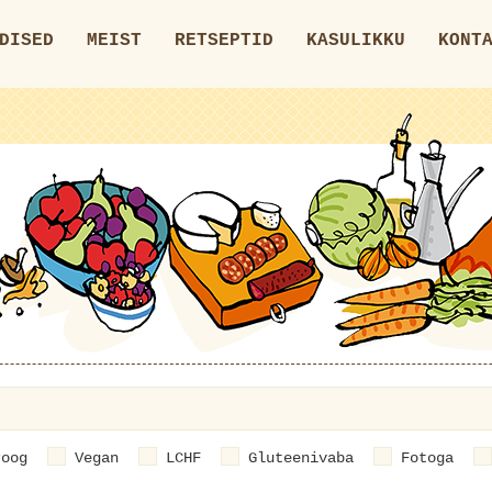
DISED
MEIST
RETSEPTID
KASULIKKU
KONT
roog
Vegan
LCHF
Gluteenivaba
Fotoga