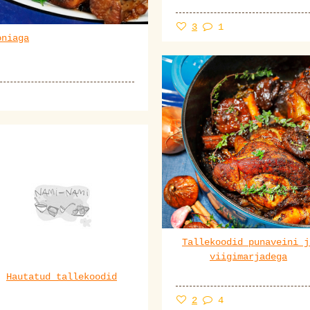
3
1
oniaga
Tallekoodid punaveini j
viigimarjadega
Hautatud tallekoodid
2
4