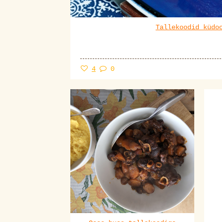
Tallekoodid küdo
4
0