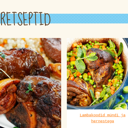
RETSEPTID
Lambakoodid mündi ja
hernestega