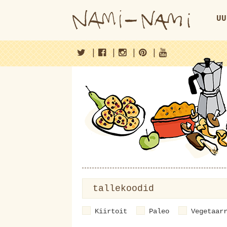
UU
|
|
|
|
Kiirtoit
Paleo
Vegetaar