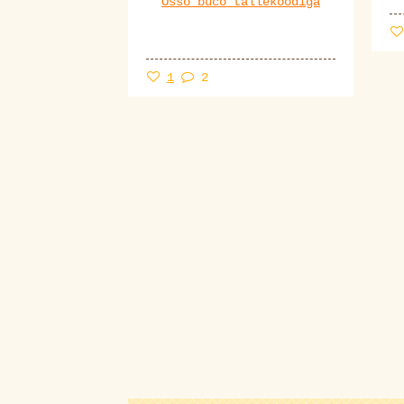
Osso buco tallekoodiga
1
2