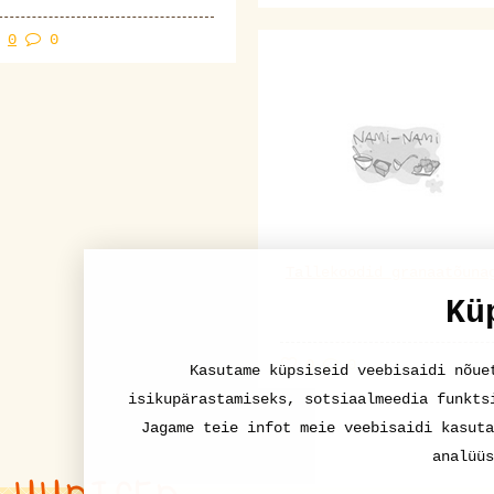
0
0
Tallekoodid granaatõuna
Kü
0
0
Kasutame küpsiseid veebisaidi nõue
isikupärastamiseks, sotsiaalmeedia funkts
Jagame teie infot meie veebisaidi kasuta
analüüs