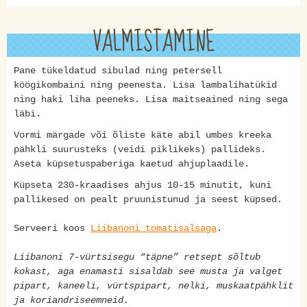
VALMISTAMINE
Pane tükeldatud sibulad ning petersell
köögikombaini ning peenesta. Lisa lambalihatükid
ning haki liha peeneks. Lisa maitseained ning sega
läbi.
Vormi märgade või õliste käte abil umbes kreeka
pähkli suurusteks (veidi piklikeks) pallideks.
Aseta küpsetuspaberiga kaetud ahjuplaadile.
Küpseta 230-kraadises ahjus 10-15 minutit, kuni
pallikesed on pealt pruunistunud ja seest küpsed.
Serveeri koos
Liibanoni tomatisalsaga
.
Liibanoni 7-vürtsisegu “täpne” retsept sõltub
kokast, aga enamasti sisaldab see musta ja valget
pipart, kaneeli, vürtspipart, nelki, muskaatpähklit
ja koriandriseemneid.