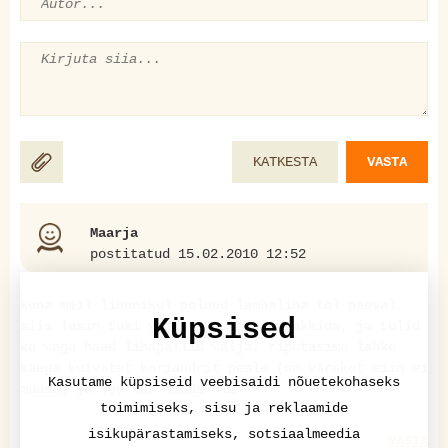
KATKESTA
VASTA
Maarja
postitatud 15.02.2010 12:52
kuna meil lihunikul polnud lambaliha tol päeval,
Küpsised
siis lasin tüki veist endale ära hakkida, ja tulid
ka väga hääd lihapallid välja. riputasime lahke
käega kuivatet koriandrit peale (no värsket siin ei
Kasutame küpsiseid veebisaidi nõuetekohaseks
müüda) ja see kah mõnus oli.
toimimiseks, sisu ja reklaamide
isikupärastamiseks, sotsiaalmeedia
VASTA