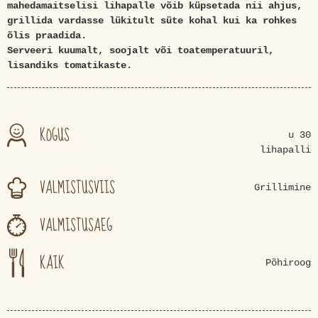
mahedamaitselisi lihapalle võib küpsetada nii ahjus,
grillida vardasse lükitult süte kohal kui ka rohkes
õlis praadida.
Serveeri kuumalt, soojalt või toatemperatuuril,
lisandiks tomatikaste.
KOGUS
u 30
lihapalli
VALMISTUSVIIS
Grillimine
VALMISTUSAEG
KÄIK
Põhiroog