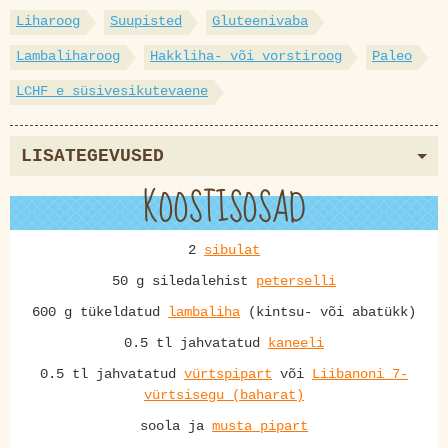
Liharoog
Suupisted
Gluteenivaba
Lambaliharoog
Hakkliha- või vorstiroog
Paleo
LCHF e süsivesikutevaene
LISATEGEVUSED
KOOSTISOSAD
2
sibulat
50 g siledalehist
peterselli
600 g tükeldatud
lambaliha
(kintsu- või abatükk)
0.5 tl jahvatatud
kaneeli
0.5 tl jahvatatud
vürtspipart
või
Liibanoni 7-
vürtsisegu (baharat)
soola ja
musta pipart