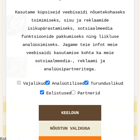
5
1
Kasutame küpsiseid veebisaidi nõuetekohaseks
toimimiseks, sisu ja reklaamide
Kanamaksasuupisted (crostini neri)
isikupärastamiseks, sotsiaalmeedia
funktsioonide pakkumiseks ning liikluse
analüüsimiseks. Jagame teie infot meie
4
1
veebisaidi kasutamise kohta ka meie
sotsiaalmeedia-, reklaami ja
Signe kanamaksapasteet
analüüsipartneritega.
Vajalikud
Analüütilised
Turunduslikud
3
1
Eelistused
Partnerid
VAATA VEEL
KEELDUN
UUDISED
NÕUSTUN VALIKUGA
Kokku :0