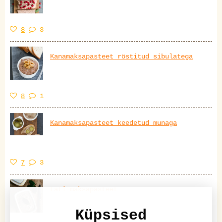
8
3
Kanamaksapasteet röstitud sibulatega
8
1
Kanamaksapasteet keedetud munaga
7
3
Läti maksapasteet
Küpsised