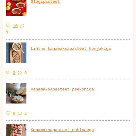
Glögipasteet
10
1
Lihtne kanamaksapasteet konjakiga
9
8
Kanamaksapasteet peekoniga
8
2
Kanamaksapasteet pohladega