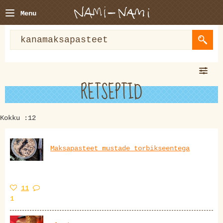
Menu
RETSEPTID
Kokku :12
Maksapasteet mustade torbikseentega
11
1