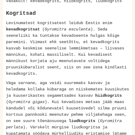
Vasakult: kevadkogrits, hiidkogrits, liudkogrits
Kogritsad
Levinumatest kogritsatest leidub Eestis enim
kevadkogritsat
(
Gyromitra esculenta
). Seda
seeneliiki ka tuntakse kevadseente hulgas kõige
paremini. Viimast ehk seetõttu, et kevadkogrits
kasvab keskmise seenelise lemmikmetsas – liivases
männikus, kohati massiliselt. Kui kevadisest
männikust korjata aju meenutavate voltidega
pruunikübaralist seent, siis on see üsna kindlasti
kevadkogrits.
Väga sarnane, aga veidi suuremaks kasvav ja
heledama kollaka kübaraga on niiskemates kuusikutes
ja kuuserikastes segametsades kasvav
hiidkogrits
(
Gyromitra gigas
). Kui kevadises metsas jääb maas
kändudel või kõdunevatel kuusetüvedel silma pruuni
kortsus pannkooki meenutav pehme viljakehaga seen,
on see suure tõenäosusega
liudkogrits
(
Gyromitra
perlata
). Värskelt mürgise liudkogritsa ja
kupatamata söödava mürkelliudiku eristamise jätame