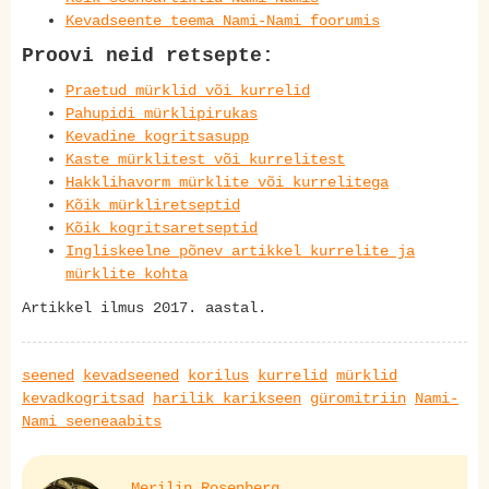
Kevadseente teema Nami-Nami foorumis
Proovi neid retsepte:
Praetud mürklid või kurrelid
Pahupidi mürklipirukas
Kevadine kogritsasupp
Kaste mürklitest või kurrelitest
Hakklihavorm mürklite või kurrelitega
Kõik mürkliretseptid
Kõik kogritsaretseptid
Ingliskeelne põnev artikkel kurrelite ja
mürklite kohta
Artikkel ilmus 2017. aastal.
seened
kevadseened
korilus
kurrelid
mürklid
kevadkogritsad
harilik karikseen
güromitriin
Nami-
Nami seeneaabits
Merilin Rosenberg