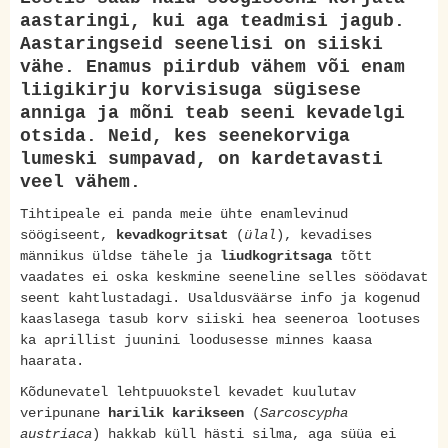
aastaringi, kui aga teadmisi jagub.
Aastaringseid seenelisi on siiski
vähe. Enamus piirdub vähem või enam
liigikirju korvisisuga sügisese
anniga ja mõni teab seeni kevadelgi
otsida. Neid, kes seenekorviga
lumeski sumpavad, on kardetavasti
veel vähem.
Tihtipeale ei panda meie ühte enamlevinud
söögiseent,
kevadkogritsat
(
ülal
), kevadises
männikus üldse tähele ja
liudkogritsaga
tõtt
vaadates ei oska keskmine seeneline selles söödavat
seent kahtlustadagi. Usaldusväärse info ja kogenud
kaaslasega tasub korv siiski hea seeneroa lootuses
ka aprillist juunini loodusesse minnes kaasa
haarata.
Kõdunevatel lehtpuuokstel kevadet kuulutav
veripunane
harilik karikseen
(
Sarcoscypha
austriaca
) hakkab küll hästi silma, aga süüa ei