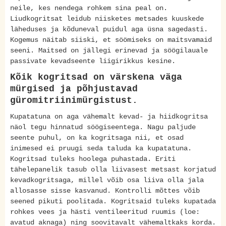
neile, kes nendega rohkem sina peal on.
Liudkogritsat leidub niisketes metsades kuuskede
läheduses ja kõduneval puidul aga üsna sagedasti.
Kogemus näitab siiski, et söömiseks on maitsvamaid
seeni. Maitsed on jällegi erinevad ja söögilauale
passivate kevadseente liigirikkus kesine.
Kõik kogritsad on värskena väga
mürgised ja põhjustavad
güromitriinimürgistust.
Kupatatuna on aga vähemalt kevad- ja hiidkogritsa
näol tegu hinnatud söögiseentega. Nagu paljude
seente puhul, on ka kogritsaga nii, et osad
inimesed ei pruugi seda taluda ka kupatatuna.
Kogritsad tuleks hoolega puhastada. Eriti
tähelepanelik tasub olla liivasest metsast korjatud
kevadkogritsaga, millel võib osa liiva olla jala
allosasse sisse kasvanud. Kontrolli mõttes võib
seened pikuti poolitada. Kogritsaid tuleks kupatada
rohkes vees ja hästi ventileeritud ruumis (loe:
avatud aknaga) ning soovitavalt vähemaltkaks korda.