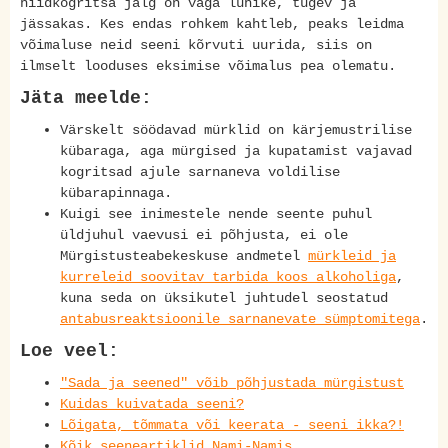
hiidkogritsa jalg on väga lühike, tugev ja
jässakas. Kes endas rohkem kahtleb, peaks leidma
võimaluse neid seeni kõrvuti uurida, siis on
ilmselt looduses eksimise võimalus pea olematu.
Jäta meelde:
Värskelt söödavad mürklid on kärjemustrilise
kübaraga, aga mürgised ja kupatamist vajavad
kogritsad ajule sarnaneva voldilise
kübarapinnaga.
Kuigi see inimestele nende seente puhul
üldjuhul vaevusi ei põhjusta, ei ole
Mürgistusteabekeskuse andmetel
mürkleid ja
kurreleid soovitav tarbida koos alkoholiga
,
kuna seda on üksikutel juhtudel seostatud
antabusreaktsioonile sarnanevate sümptomitega
.
Loe veel:
"Sada ja seened" võib põhjustada mürgistust
Kuidas kuivatada seeni?
Lõigata, tõmmata või keerata - seeni ikka?!
Kõik seeneartiklid Nami-Namis