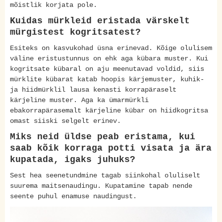
mõistlik korjata pole.
Kuidas mürkleid eristada värskelt
mürgistest kogritsatest?
Esiteks on kasvukohad üsna erinevad. Kõige olulisem
väline eristustunnus on ehk aga kübara muster. Kui
kogritsate kübaral on aju meenutavad voldid, siis
mürklite kübarat katab hoopis kärjemuster, kuhik-
ja hiidmürklil lausa kenasti korrapäraselt
kärjeline muster. Aga ka ümarmürkli
ebakorrapärasemalt kärjeline kübar on hiidkogritsa
omast siiski selgelt erinev.
Miks neid üldse peab eristama, kui
saab kõik korraga potti visata ja ära
kupatada, igaks juhuks?
Sest hea seenetundmine tagab siinkohal oluliselt
suurema maitsenaudingu. Kupatamine tapab nende
seente puhul enamuse naudingust.