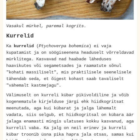
Vasakul mürkel, paremal kogrits.
Kurrelid
Ka
kurrelid
(
Ptychoverpa bohemica
) ei vaja
kupatamist ja on söögiseenena headuselt võrreldavad
mürklitega. Kasvavad nad haabade läheduses
haavikutes või segametsades ja raamatute sõnul
"kohati massiliselt", mis praktilisele seenelisele
tähendab seda, et õigest kohast saab tavaliselt
"vähemalt kastmejagu".
Välimuselt on kurreli kübar pikivoldiline ja võib
kogenematule kirjelduse järgi ehk hiidkogritsat
meenutada, aga kui kübarat ja jalga lähemalt
vadata, siis selgub, et hiidkogritsal on kübara äär
jalaga enamasti mingis ulatuses kokku kasvanud, aga
kurrelil vaba. Ka jalg on neil erinev ja kurreli
kübar troonib üsna pika hapra jala otsas, samas kui