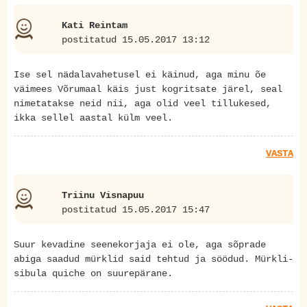
Kati Reintam
postitatud 15.05.2017 13:12
Ise sel nädalavahetusel ei käinud, aga minu õe
väimees Võrumaal käis just kogritsate järel, seal
nimetatakse neid nii, aga olid veel tillukesed,
ikka sellel aastal külm veel.
VASTA
Triinu Visnapuu
postitatud 15.05.2017 15:47
Suur kevadine seenekorjaja ei ole, aga sõprade
abiga saadud mürklid said tehtud ja söödud. Mürkli-
sibula quiche on suurepärane.