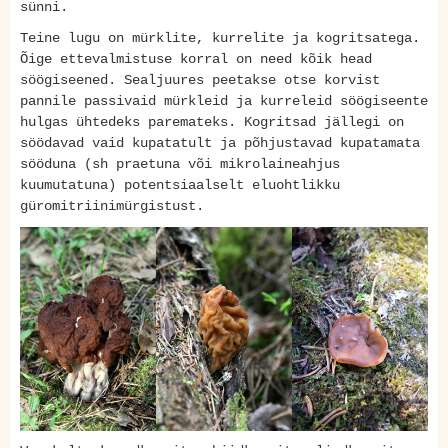
sünni.
Teine lugu on mürklite, kurrelite ja kogritsatega.
Õige ettevalmistuse korral on need kõik head
söögiseened. Sealjuures peetakse otse korvist
pannile passivaid mürkleid ja kurreleid söögiseente
hulgas ühtedeks paremateks. Kogritsad jällegi on
söödavad vaid kupatatult ja põhjustavad kupatamata
sööduna (sh praetuna või mikrolaineahjus
kuumutatuna) potentsiaalselt eluohtlikku
güromitriinimürgistust.