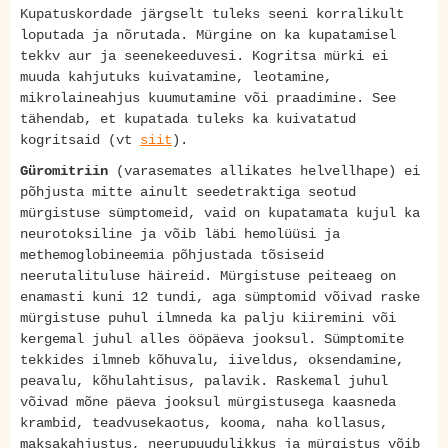
Kupatuskordade järgselt tuleks seeni korralikult
loputada ja nõrutada. Mürgine on ka kupatamisel
tekkv aur ja seenekeeduvesi. Kogritsa mürki ei
muuda kahjutuks kuivatamine, leotamine,
mikrolaineahjus kuumutamine või praadimine. See
tähendab, et kupatada tuleks ka kuivatatud
kogritsaid (vt
siit
).
Güromitriin
(varasemates allikates helvellhape) ei
põhjusta mitte ainult seedetraktiga seotud
mürgistuse sümptomeid, vaid on kupatamata kujul ka
neurotoksiline ja võib läbi hemolüüsi ja
methemoglobineemia põhjustada tõsiseid
neerutalituluse häireid. Mürgistuse peiteaeg on
enamasti kuni 12 tundi, aga sümptomid võivad raske
mürgistuse puhul ilmneda ka palju kiiremini või
kergemal juhul alles ööpäeva jooksul. Sümptomite
tekkides ilmneb kõhuvalu, iiveldus, oksendamine,
peavalu, kõhulahtisus, palavik. Raskemal juhul
võivad mõne päeva jooksul mürgistusega kaasneda
krambid, teadvusekaotus, kooma, naha kollasus,
maksakahjustus, neerupuudulikkus ja mürgistus võib