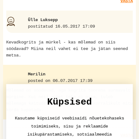
VASTA
Ülle Luksepp
postitatud 16.05.2017 17:09
Kevadkogrits ja mürkel - kas mõlemad on siis
söödavad? Miina neil vahet ei tee ja jätan seened
metsa.
Merilin
posted on 06.07.2017 17:39
Mõlemad on söödavad, aga kogrits toorena surmavalt
mürgine. Kui neil vahet teha ei oska, tuleb
Küpsised
mõlemaga käituda nagu kogritsaga - korralikult mitu
korda kupatada.
Kasutame küpsiseid veebisaidi nõuetekohaseks
toimimiseks, sisu ja reklaamide
isikupärastamiseks, sotsiaalmeedia
VASTA