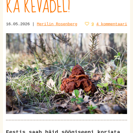
KA KEVADEL!
16.05.2026 |
Merilin Rosenberg
9
4 kommentaari
Eestis saab häid söögiseeni korjata