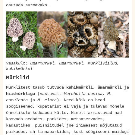
osutuda surmavaks.
Vasakult: ümarmürkel, ümarmürkel, mürkliviilud,
kuhikmürkel
Mürklid
Mürklitest tasub tutvuda
kuhikmürkli
,
ümarmürkli
ja
hiidmürkliga
(vastavalt
Morchella conica, M.
esculenta
ja
M. elata
). Need kõik on head
söögiseened, kupatamist ei vaja ja tulevad mõnele
õnnelikule koduaeda kätte. Nimelt armastavad nad
kasvada aedades, parkides, metsaservades,
kadastikes, puisniitudel jne inimesest mõjutatud
paikades, sh linnaparkides, kust söögiseeni muidugi