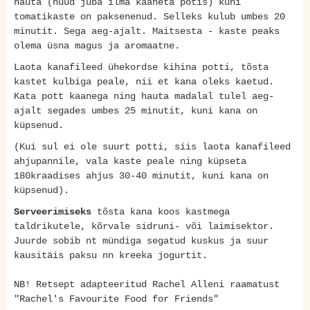
hauta (nüüd juba ilma kaaneta potis) kuni
tomatikaste on paksenenud. Selleks kulub umbes 20
minutit. Sega aeg-ajalt. Maitsesta - kaste peaks
olema üsna magus ja aromaatne.
Laota kanafileed ühekordse kihina potti, tõsta
kastet kulbiga peale, nii et kana oleks kaetud.
Kata pott kaanega ning hauta madalal tulel aeg-
ajalt segades umbes 25 minutit, kuni kana on
küpsenud.
(Kui sul ei ole suurt potti, siis laota kanafileed
ahjupannile, vala kaste peale ning küpseta
180kraadises ahjus 30-40 minutit, kuni kana on
küpsenud).
Serveerimiseks
tõsta kana koos kastmega
taldrikutele, kõrvale sidruni- või laimisektor.
Juurde sobib nt mündiga segatud kuskus ja suur
kausitäis paksu nn kreeka jogurtit.
NB! Retsept adapteeritud Rachel Alleni raamatust
"Rachel's Favourite Food for Friends"