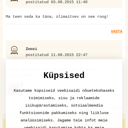
postitatud 03.08.2015 11:40
Ma teen seda ka täna, ülimaitsev on see roog!
VASTA
Zoozi
postitatud 11.08.2015 22:47
Maitse huvitav, natuke vürtsine. Meeldis.
Küpsised
(10.12.2008)
Kasutame küpsiseid veebisaidi nõuetekohaseks
toimimiseks, sisu ja reklaamide
isikupärastamiseks, sotsiaalmeedia
VASTA
funktsioonide pakkumiseks ning liikluse
VAATA VEEL
analüüsimiseks. Jagame teie infot meie
veebisaidi kasutamise kohta ka meie