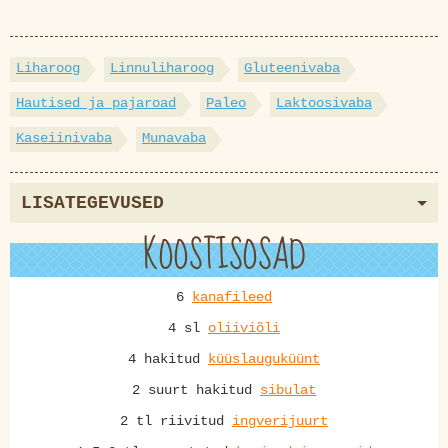
Liharoog
Linnuliharoog
Gluteenivaba
Hautised ja pajaroad
Paleo
Laktoosivaba
Kaseiinivaba
Munavaba
LISATEGEVUSED
KOOSTISOSAD
6
kanafileed
4 sl
oliiviõli
4 hakitud
küüslauguküünt
2 suurt hakitud
sibulat
2 tl riivitud
ingverijuurt