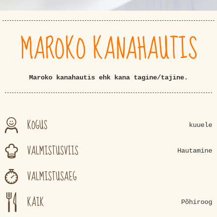
MAROKO KANAHAUTIS
Maroko kanahautis ehk kana tagine/tajine.
KOGUS
kuuele
VALMISTUSVIIS
Hautamine
VALMISTUSAEG
KÄIK
Põhiroog