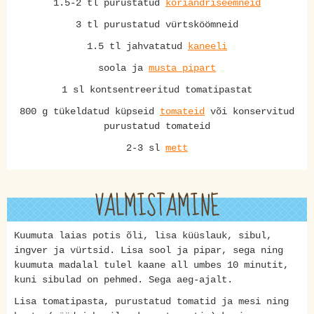
1.5-2 tl purustatud
koriandriseemneid
3 tl purustatud vürtsköömneid
1.5 tl jahvatatud
kaneeli
soola ja
musta pipart
1 sl kontsentreeritud tomatipastat
800 g tükeldatud küpseid
tomateid
või konservitud
purustatud tomateid
2-3 sl
mett
VALMISTAMINE
Kuumuta laias potis õli, lisa küüslauk, sibul,
ingver ja vürtsid. Lisa sool ja pipar, sega ning
kuumuta madalal tulel kaane all umbes 10 minutit,
kuni sibulad on pehmed. Sega aeg-ajalt.
Lisa tomatipasta, purustatud tomatid ja mesi ning