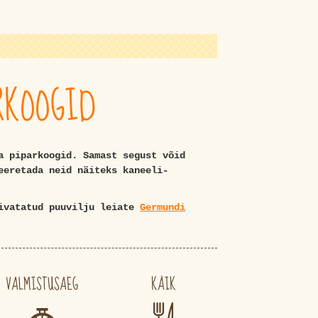
RKOOGID
a piparkoogid. Samast segust võid
eeretada neid näiteks kaneeli-
uivatatud puuvilju leiate
Germundi
VALMISTUSAEG
KÄIK