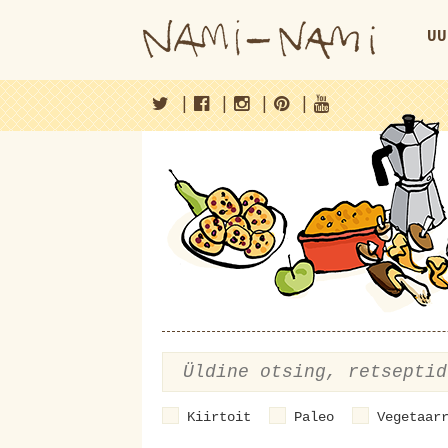
UU
|
|
|
|
Kiirtoit
Paleo
Vegetaar