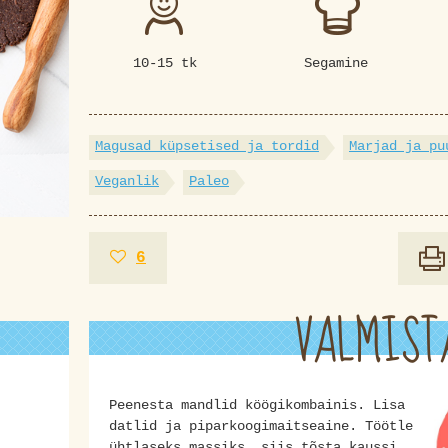
10-15 tk
Segamine
Magusad küpsetised ja tordid
Marjad ja pu
Veganlik
Paleo
6
VALMIST
Peenesta mandlid köögikombainis. Lisa
datlid ja piparkoogimaitseaine. Töötle
ühtlaseks massiks, siis tõsta kaussi.