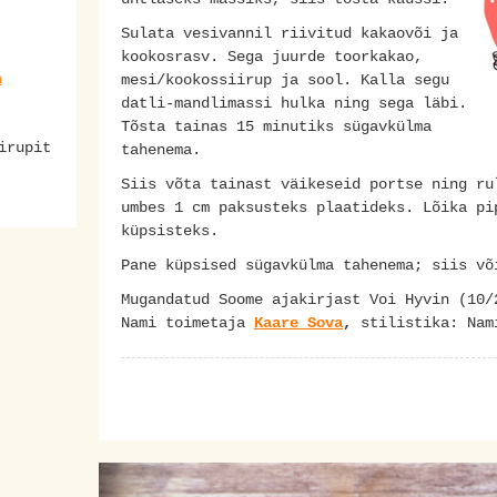
Sulata vesivannil riivitud kakaovõi ja
kookosrasv. Sega juurde toorkakao,
a
mesi/kookossiirup ja sool. Kalla segu
datli-mandlimassi hulka ning sega läbi.
Tõsta tainas 15 minutiks sügavkülma
irupit
tahenema.
Siis võta tainast väikeseid portse ning ru
umbes 1 cm paksusteks plaatideks. Lõika pi
küpsisteks.
Pane küpsised sügavkülma tahenema; siis v
Mugandatud Soome ajakirjast Voi Hyvin (10/
Nami toimetaja
Kaare Sova
,
stilistika: Na