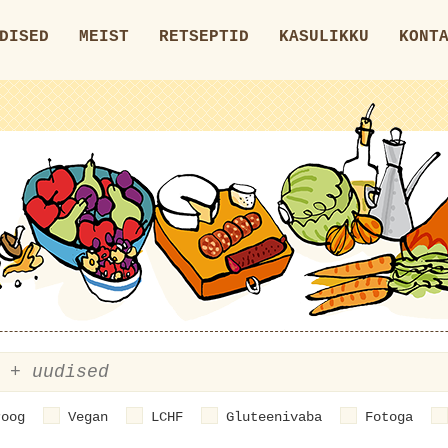
DISED
MEIST
RETSEPTID
KASULIKKU
KONT
roog
Vegan
LCHF
Gluteenivaba
Fotoga