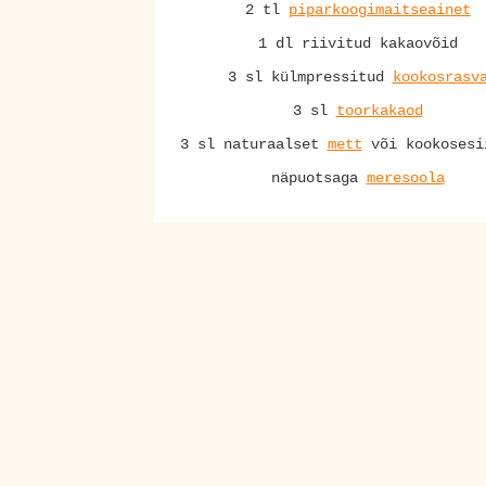
2 tl
piparkoogimaitseainet
1 dl riivitud kakaovõid
3 sl külmpressitud
kookosrasv
3 sl
toorkakaod
3 sl naturaalset
mett
või kookosesi
näpuotsaga
meresoola