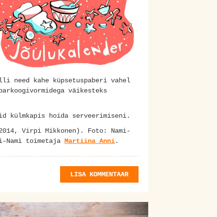
lli need kahe küpsetuspaberi vahel
parkoogivormidega väikesteks
õid külmkapis hoida serveerimiseni.
2014, Virpi Mikkonen). Foto: Nami-
mi-Nami toimetaja
Martiina Anni
.
LISA KOMMENTAAR