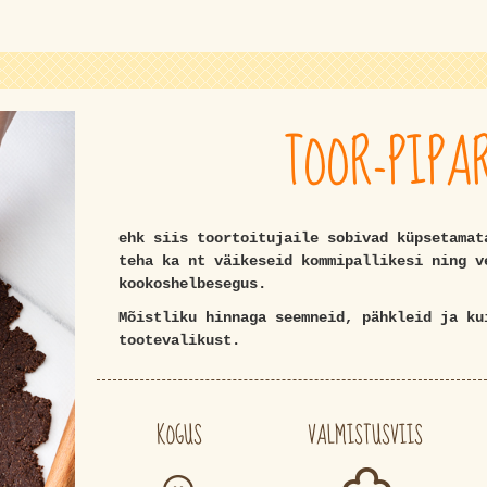
TOOR-PIPA
ehk siis toortoitujaile sobivad küpsetamat
teha ka nt väikeseid kommipallikesi ning v
kookoshelbesegus.
Mõistliku hinnaga seemneid, pähkleid ja k
tootevalikust.
KOGUS
VALMISTUSVIIS