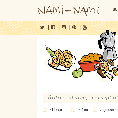
UU
|
|
|
|
Kiirtoit
Paleo
Vegetaar