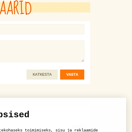
AARID
KATKESTA
VASTA
psised
VASTA
tekohaseks toimimiseks, sisu ja reklaamide