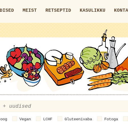
DISED
MEIST
RETSEPTID
KASULIKKU
KONT
roog
Vegan
LCHF
Gluteenivaba
Fotoga