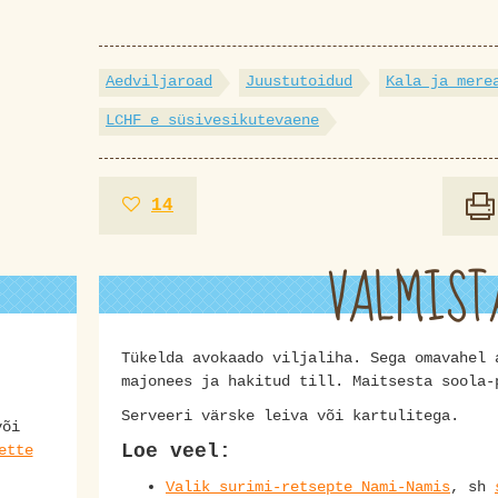
Aedviljaroad
Juustutoidud
Kala ja mere
LCHF e süsivesikutevaene
14
VALMIST
Tükelda avokaado viljaliha. Sega omavahel 
majonees ja hakitud till. Maitsesta soola
Serveeri värske leiva või kartulitega.
või
Loe veel:
ette
Valik surimi-retsepte Nami-Namis
, sh