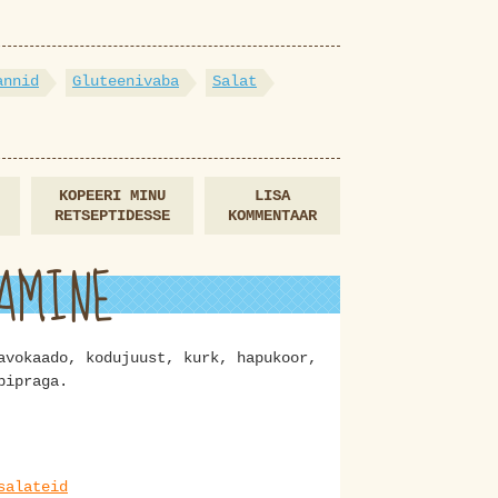
annid
Gluteenivaba
Salat
KOPEERI MINU
LISA
RETSEPTIDESSE
KOMMENTAAR
AMINE
avokaado, kodujuust, kurk, hapukoor,
-pipraga.
salateid