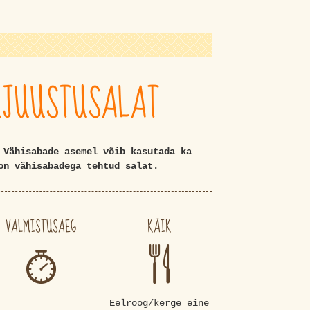
JUUSTUSALAT
 Vähisabade asemel võib kasutada ka
 on vähisabadega tehtud salat.
VALMISTUSAEG
KÄIK
Eelroog/kerge eine