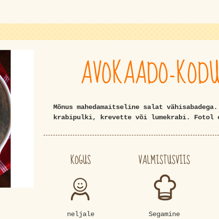
AVOKAADO-KODU
Mõnus mahedamaitseline salat vähisabadega.
krabipulki, krevette või lumekrabi. Fotol
KOGUS
VALMISTUSVIIS
neljale
Segamine