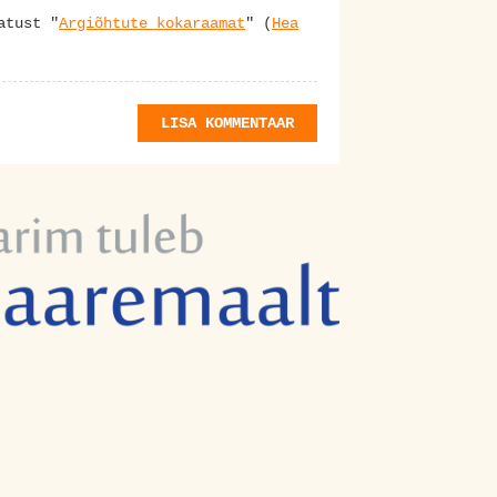
atust "
Argiõhtute kokaraamat
" (
Hea
LISA KOMMENTAAR