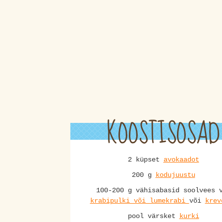
KOOSTISOSAD
2 küpset
avokaadot
200 g
kodujuustu
100-200 g vähisabasid soolvees 
krabipulki või lumekrabi
või
krev
pool värsket
kurki