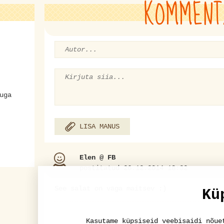
KOMMENT
uga
LISA MANUS
Elen @ FB
postitatud 26.12.2014 18:32
See salat on väga maitsev :)
Kü
Kasutame küpsiseid veebisaidi nõue