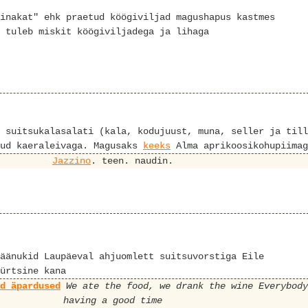
inakat" ehk praetud köögiviljad magushapus kastmes
 tuleb miskit köögiviljadega ja lihaga
 suitsukalasalati (kala, kodujuust, muna, seller ja till
tud kaeraleivaga. Magusaks
keeks
Alma aprikoosikohupiimag
Jazzino
. teen. naudin.
äänukid Laupäeval ahjuomlett suitsuvorstiga Eile
ürtsine kana
ed äpardused
We ate the food, we drank the wine
Everybody
having a good time