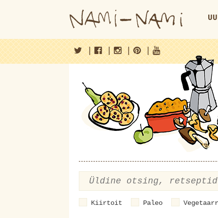
UU
|
|
|
|
Kiirtoit
Paleo
Vegetaar