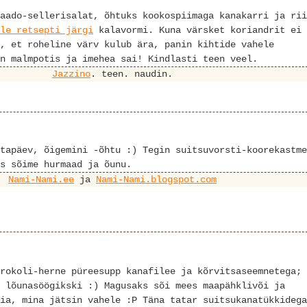
aado-sellerisalat, õhtuks kookospiimaga kanakarri ja rii
le retsepti järgi
kalavormi. Kuna värsket koriandrit ei
, et roheline värv kulub ära, panin kihtide vahele
n malmpotis ja imehea sai! Kindlasti teen veel.
Jazzino
. teen. naudin.
tapäev, õigemini -õhtu :) Tegin suitsuvorsti-koorekastme
s sõime hurmaad ja õunu.
Nami-Nami.ee
ja
Nami-Nami.blogspot.com
rokoli-herne püreesupp kanafilee ja kõrvitsaseemnetega;
 lõunasöögikski :) Magusaks sõi mees maapähklivõi ja
ia, mina jätsin vahele :P Täna tatar suitsukanatükkidega