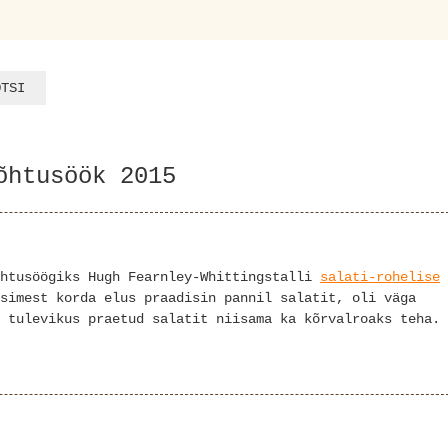
õhtusöök 2015
õhtusöögiks Hugh Fearnley-Whittingstalli
salati-rohelise
simest korda elus praadisin pannil salatit, oli väga
 tulevikus praetud salatit niisama ka kõrvalroaks teha.