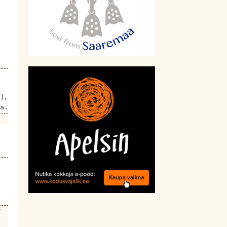
),
a.