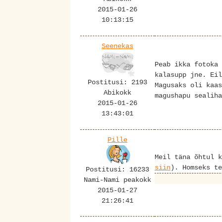
2015-01-26
10:13:15
Seenekas
Peab ikka fotoka 
kalasupp jne. Eil
Postitusi: 2193
Magusaks oli kaas
Abikokk
magushapu sealiha
2015-01-26
13:43:01
Pille
Meil täna õhtul 
siin
). Homseks t
Postitusi: 16233
Nami-Nami peakokk
2015-01-27
21:26:41