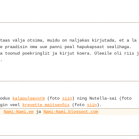
taas välja otsima, muidu on naljakas kirjutada, et a la
e praadisin oma uue panni peal hapukapsast sealihaga.
a toonud poekringlit ja kirjut koera. Üleeile oli riis j
.
kodus
kalapulgavorm
(foto
siin
) ning Nutella-sai (foto
egin veel
krevette maitsevõis
(foto
siin
).
Nami-Nami.ee
ja
Nami-Nami.blogspot.com