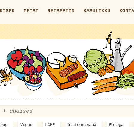
DISED
MEIST
RETSEPTID
KASULIKKU
KONT
roog
Vegan
LCHF
Gluteenivaba
Fotoga