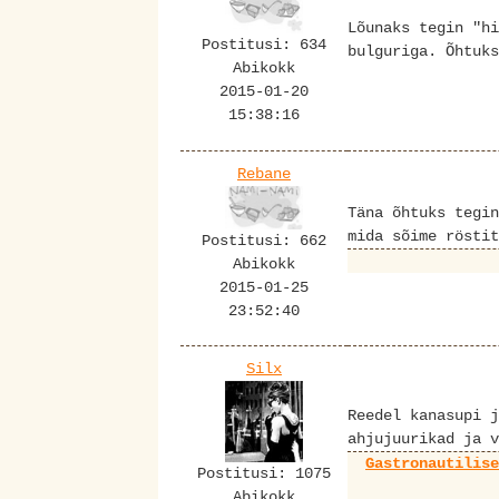
Lõunaks tegin "hi
Postitusi: 634
bulguriga. Õhtuks
Abikokk
2015-01-20
15:38:16
Rebane
Täna õhtuks tegin
mida sõime rösti
Postitusi: 662
Abikokk
2015-01-25
23:52:40
Silx
Reedel kanasupi j
ahjujuurikad ja v
Gastronautilis
Postitusi: 1075
Abikokk