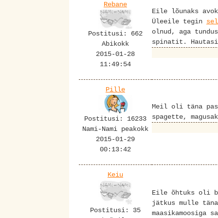
Rebane
Eile lõunaks avok
Üleeile tegin
sel
olnud, aga tundus
Postitusi: 662
spinatit. Hautasi
Abikokk
2015-01-28
11:49:54
Pille
Meil oli täna pas
spagette, magusak
Postitusi: 16233
Nami-Nami peakokk
2015-01-29
00:13:42
Keiu
Eile õhtuks oli b
jätkus mulle täna
Postitusi: 35
maasikamoosiga sa