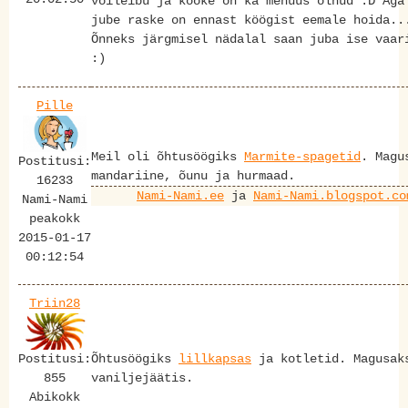
võileibu ja kooke on ka menüüs olnud :D Aga
jube raske on ennast köögist eemale hoida..
Õnneks järgmisel nädalal saan juba ise vaar
:)
Pille
Meil oli õhtusöögiks
Marmite-spagetid
. Magu
Postitusi:
mandariine, õunu ja hurmaad.
16233
Nami-Nami.ee
ja
Nami-Nami.blogspot.co
Nami-Nami
peakokk
2015-01-17
00:12:54
Triin28
Postitusi:
Õhtusöögiks
lillkapsas
ja kotletid. Magusak
855
vaniljejäätis.
Abikokk