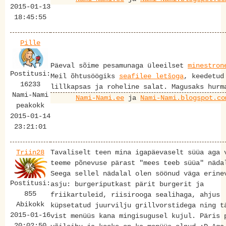
2015-01-13
18:45:55
Pille
Päeval sõime pesamunaga üleeilset
minestron
Postitusi:
Meil õhtusöögiks
seafilee letšoga
, keedetud
16233
lillkapsas ja roheline salat. Magusaks hurm
Nami-Nami
Nami-Nami.ee
ja
Nami-Nami.blogspot.co
peakokk
2015-01-14
23:21:01
Triin28
Tavaliselt teen mina igapäevaselt süüa aga 
teeme põnevuse pärast "mees teeb süüa" näda
Seega sellel nädalal olen söönud väga erine
Postitusi:
asju: burgeriputkast pärit burgerit ja
855
friikartuleid, riisirooga sealihaga, ahjus
Abikokk
küpsetatud juurvilju grillvorstidega ning t
2015-01-16
vist menüüs kana mingisugusel kujul. Päris 
20:02:50