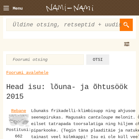
Menu
Foorumi avalehele
Head isu: lõuna- ja õhtusöök
2015
Rebane
Lõunaks frikadelli-klimbisupp ning ahjusoe
seenepirukas. Magusaks
cantaloupe
melonit. 
eilset tatrapada toorsalatiga ning hiljem
c
Postitusi:
piparkooke. (Tegin täna plaaditäie ja natuk
662
tainast veel külmkappi! Isu ei ole küll vee