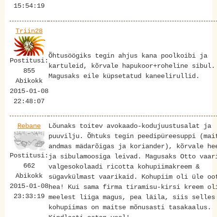
15:54:19
Triin28
Õhtusöögiks tegin ahjus kana poolkoibi ja
Postitusi:
kartuleid, kõrvale hapukoor+roheline sibul.
855
Magusaks eile küpsetatud kaneelirullid.
Abikokk
2015-01-08
22:48:07
Rebane
Lõunaks toitev avokaado-kodujuustusalat ja
puuvilju. Õhtuks tegin peedipüreesuppi (mai
andmas mädarõigas ja koriander), kõrvale he
Postitusi:
ja sibulamoosiga leivad. Magusaks Otto vaar
662
valgesokolaadi ricotta kohupiimakreem &
Abikokk
sügavkülmast vaarikaid. Kohupiim oli üle oo
2015-01-08
hea! Kui sama firma tiramisu-kirsi kreem ol
23:33:19
meelest liiga magus, pea läila, siis selles
kohupiimas on maitse mõnusasti tasakaalus.