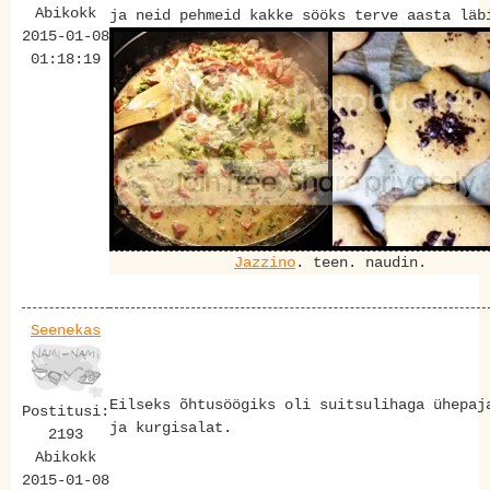
Abikokk
ja neid pehmeid kakke sööks terve aasta läb
2015-01-08
01:18:19
Jazzino
. teen. naudin.
Seenekas
Eilseks õhtusöögiks oli suitsulihaga ühepaj
Postitusi:
ja kurgisalat.
2193
Abikokk
2015-01-08