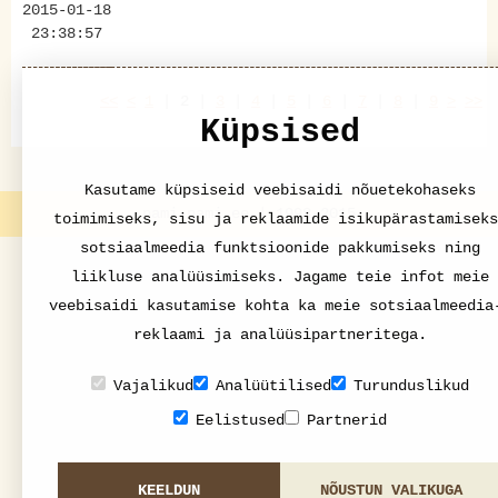
2015-01-18
23:38:57
<<
<
1
|
2
|
3
|
4
|
5
|
6
|
7
|
8
|
9
>
>>
Küpsised
Kasutame küpsiseid veebisaidi nõuetekohaseks
nami-nami.ee | 1998-2015
toimimiseks, sisu ja reklaamide isikupärastamiseks
sotsiaalmeedia funktsioonide pakkumiseks ning
liikluse analüüsimiseks. Jagame teie infot meie
veebisaidi kasutamise kohta ka meie sotsiaalmeedia
reklaami ja analüüsipartneritega.
Vajalikud
Analüütilised
Turunduslikud
Eelistused
Partnerid
KEELDUN
NÕUSTUN VALIKUGA