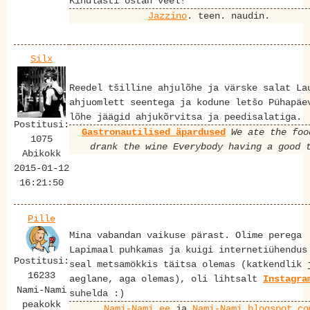
Kindlasti ostan veel!
Jazzino
. teen. naudin.
Silx
Reedel tšilline ahjulõhe ja värske salat La
ahjuomlett seentega ja kodune letšo Pühapäe
lõhe jäägid ahjukõrvitsa ja peedisalatiga.
Postitusi:
Gastronautilised äpardused
We ate the foo
1075
drank the wine
Everybody having a good 
Abikokk
2015-01-12
16:21:50
Pille
Mina vabandan vaikuse pärast. Olime perega
Lapimaal puhkamas ja kuigi internetiühendus
Postitusi:
seal metsamökkis täitsa olemas (katkendlik 
16233
aeglane, aga olemas), oli lihtsalt
Instagra
Nami-Nami
suhelda :)
peakokk
Nami-Nami.ee
ja
Nami-Nami.blogspot.co