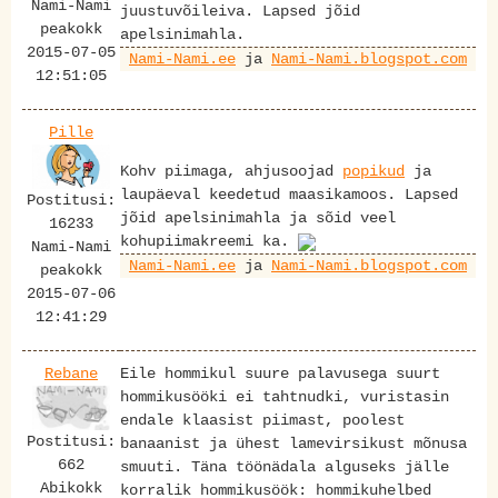
Nami-Nami
juustuvõileiva. Lapsed jõid
peakokk
apelsinimahla.
2015-07-05
Nami-Nami.ee
ja
Nami-Nami.blogspot.com
12:51:05
Pille
Kohv piimaga, ahjusoojad
popikud
ja
laupäeval keedetud maasikamoos. Lapsed
Postitusi:
jõid apelsinimahla ja sõid veel
16233
kohupiimakreemi ka.
Nami-Nami
Nami-Nami.ee
ja
Nami-Nami.blogspot.com
peakokk
2015-07-06
12:41:29
Rebane
Eile hommikul suure palavusega suurt
hommikusööki ei tahtnudki, vuristasin
endale klaasist piimast, poolest
Postitusi:
banaanist ja ühest lamevirsikust mõnusa
662
smuuti. Täna töönädala alguseks jälle
Abikokk
korralik hommikusöök: hommikuhelbed