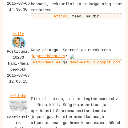
2015-07-06
banaani, nektariini ja piimaga ning tass
14:30:30
marjateed.
Jazzino
. teen. naudin.
Pille
Kohv piimaga, Saarepiiga murakatega
Postitusi:
jogurtihõrgutis
:
16233
Nami-Nami.ee
ja
Nami-Nami.blogspot.com
Nami-Nami
peakokk
2015-07-07
12:03:15
Kelluke
Piim oli otsas, nii et tegime munakohvi
- käras küll. Söögiks maasikad ja
aprikoosid Saaremaa maitsestamata
jogurtiga. Ma olen maasikahooaja
Postitusi:
algusest pea iga hommik sedasama söönud
66