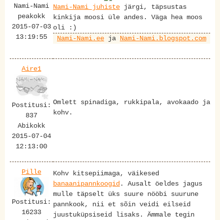
Nami-Nami
Nami-Nami juhiste
järgi, täpsustas
peakokk
kinkija moosi üle andes. Väga hea moos
2015-07-03
oli :)
13:19:55
Nami-Nami.ee
ja
Nami-Nami.blogspot.com
Aire1
Omlett spinadiga, rukkipala, avokaado ja
Postitusi:
kohv.
837
Abikokk
2015-07-04
12:13:00
Pille
Kohv kitsepiimaga, väikesed
banaanipannkoogid
. Ausalt öeldes jagus
mulle täpselt üks suure nööbi suurune
Postitusi:
pannkook, nii et sõin veidi eilseid
16233
juustuküpsiseid lisaks. Ämmale tegin