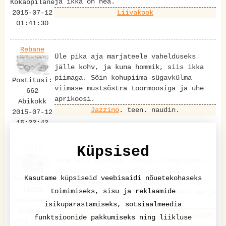
ja ikka on hea.
Kokaõpilane
2015-07-12
Liivakook
01:41:30
Rebane
Üle pika aja marjateele vahelduseks
jälle kohv, ja kuna hommik, siis ikka
piimaga. Sõin kohupiima sügavkülma
Postitusi:
viimase mustsõstra toormoosiga ja ühe
662
aprikoosi.
Abikokk
Jazzino
. teen. naudin.
2015-07-12
15:33:43
Küpsised
Pille
Täna kohv piimaga, Konju kitsepiimast,
mis külmkapis lõpuks hapuks läks
Kasutame küpsiseid veebisaidi nõuetekohaseks
Postitusi:
(tähtaeg oli ca 2 nd tagasi :)), tegin
16233
toimimiseks, sisu ja reklaamide
hapupiimapannkooke
. Aiast värskeid marju
Nami-Nami
lisaks :)
isikupärastamiseks, sotsiaalmeedia
peakokk
Nami-Nami.ee
ja
Nami-Nami.blogspot.com
funktsioonide pakkumiseks ning liikluse
2015-07-19