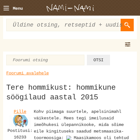
Menu
Foorumi avalehele
Tere hommikust: hommikune
söögilaud aastal 2015
Pille
Kohv piimaga suurtele, apelsinimahl
väikestele. Mees tegi imeilusaid
imeõhukesi ülepannikooke, mida sõime
Postitusi:
eile kingituseks saadud metsmaasika-
16233
toormoosiga:
Maasikamoos oli tehtud