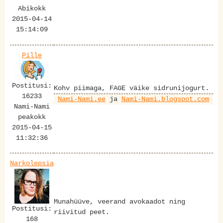
Abikokk
2015-04-14
15:14:09
Pille
Postitusi:
Kohv piimaga, FAGE väike sidrunijogurt.
16233
Nami-Nami.ee
ja
Nami-Nami.blogspot.com
Nami-Nami
peakokk
2015-04-15
11:32:36
Narkolepsia
Munahüüve, veerand avokaadot ning
Postitusi:
riivitud peet.
168