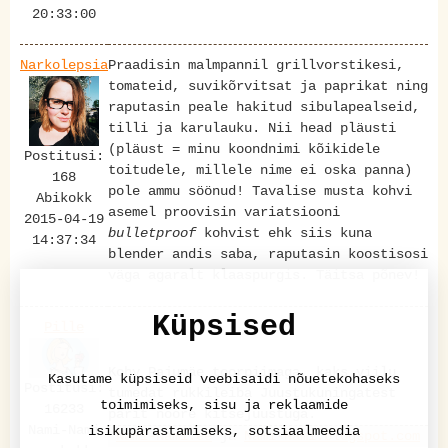
20:33:00
Narkolepsia
Praadisin malmpannil grillvorstikesi,
tomateid, suvikõrvitsat ja paprikat ning
raputasin peale hakitud sibulapealseid,
tilli ja karulauku. Nii head pläusti
(pläust = minu koondnimi kõikidele
Postitusi:
toitudele, millele nime ei oska panna)
168
pole ammu söönud! Tavalise musta kohvi
Abikokk
asemel proovisin variatsiooni
2015-04-19
bulletproof
kohvist ehk siis kuna
14:37:34
blender andis saba, raputasin koostisosi
väga agaralt klaaspurgis. Täitsa põnev!
Küpsised
Pille
Kohv Pajumäe toorpiimaga, kaks viilu
Kasutame küpsiseid veebisaidi nõuetekohaseks
Postitusi:
tumedat rukkileiba Juustukuningatest
toimimiseks, sisu ja reklaamide
16233
pärit noore kitsejuustuga.
Nami-Nami
isikupärastamiseks, sotsiaalmeedia
Nami-Nami.ee
ja
Nami-Nami.blogspot.com