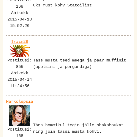
Postitusi:
üks must kohv Statoilist.
168
Abikokk
2015-04-13
15:52:26
Triin28
Postitusi:
Tass musta teed meega ja paar muffinit
855
(apelsini ja porgandiga).
Abikokk
2015-04-14
11:24:56
Narkolepsia
Täna hommikul tegin jälle shakshoukat
Postitusi:
ning jõin tassi musta kohvi.
168