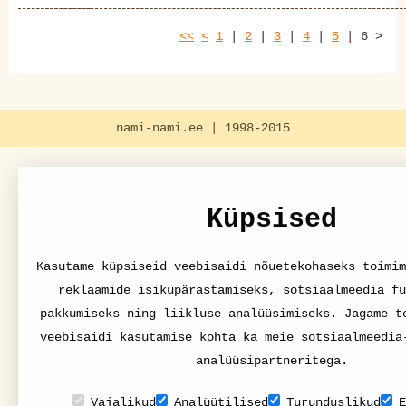
<<
<
1
|
2
|
3
|
4
|
5
|
6
>
nami-nami.ee | 1998-2015
Küpsised
Kasutame küpsiseid veebisaidi nõuetekohaseks toimim
reklaamide isikupärastamiseks, sotsiaalmeedia fu
pakkumiseks ning liikluse analüüsimiseks. Jagame t
veebisaidi kasutamise kohta ka meie sotsiaalmeedia
analüüsipartneritega.
Vajalikud
Analüütilised
Turunduslikud
E