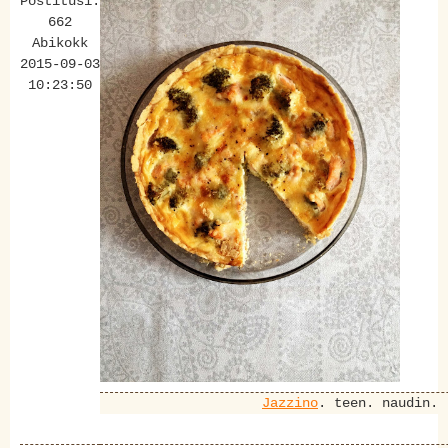
Postitusi:
662
Abikokk
2015-09-03
10:23:50
Jazzino
. teen. naudin.