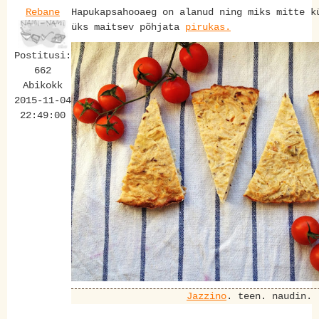
Rebane
Hapukapsahooaeg on alanud ning miks mitte k
üks maitsev põhjata
pirukas.
Postitusi:
662
Abikokk
2015-11-04
22:49:00
Jazzino
. teen. naudin.