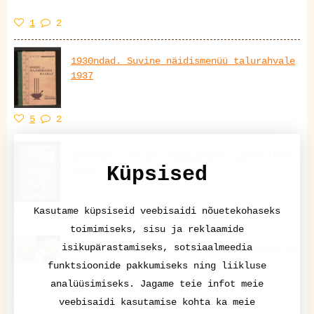
1
2
1930ndad. Suvine näidismenüü talurahvale
1937
5
2
1930ndad. Suvine näidismenüü linnaoludes
Küpsised
1937
Kasutame küpsiseid veebisaidi nõuetekohaseks
5
1
toimimiseks, sisu ja reklaamide
isikupärastamiseks, sotsiaalmeedia
Risollist rassoli ja rosoljeni, sekka ka
üks kartulisalat
funktsioonide pakkumiseks ning liikluse
analüüsimiseks. Jagame teie infot meie
veebisaidi kasutamise kohta ka meie
6
3