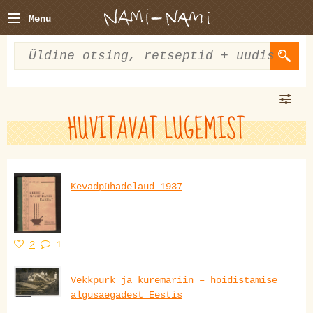
Menu
HUVITAVAT LUGEMIST
Kevadpühadelaud 1937
2
1
Vekkpurk ja kuremariin – hoidistamise
algusaegadest Eestis