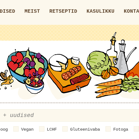
DISED
MEIST
RETSEPTID
KASULIKKU
KONT
roog
Vegan
LCHF
Gluteenivaba
Fotoga