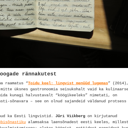
oogade rännakutest
a raamatus “
Toidu keel: lingvist menüüd lugemas
” (2014)
 mitte üksnes gastronoomia seisukohalt vaid ka kulinaars
mida kunagi halvustavalt “köögikeeleks” nimetati, on
nsti-sõnavara – see on olnud sajandeid väldanud protsess
nud ka Eesti lingvistid.
Jüri Viikberg
on kirjutanud
ebisõnastiku
alamsaksa laensõnadest eesti keeles, milles