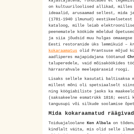
kajastajatena, rõhutades et tegemis
on kultuuriloolised allikad, milles
ideaalid, arusaamad sellest, mida j
(1781-1940 ilmunud) eestikeelsetest
kataloog, mille leiab elektroonili
peenematele köökide mõeldud õpetuse
ja siia jõudsid muu hulgas omaaegse
Eesti restoranide üks lemmikuid –
k
kokaraamatus
olid Prantsuse mõjud kü
aadliperes majapidajana töötanud
Ch
taluperedele, vaid mõisaköökides tö
härrasrahvale meelepäraseid roogi.
Lisaks sellele kasutati baltisaksa 
millest mõni oli spetsiaalselt siin
ning köögiabiliste jaoks ka maakeel
(saksakeelne esmatrükk 1816; eesti 
tangusupi või silkude soolamise õpe
Mida kokaraamatud räägivad
Toiduajaloolane
Ken Albala
on tõdenu
kindlalt väita, mis olid selle ilmu