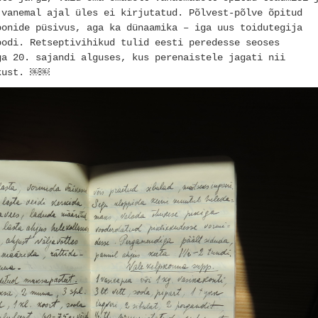
 vanemal ajal üles ei kirjutatud. Põlvest-põlve õpitud
oonide püsivus, aga ka dünaamika – iga uus toidutegija
oodi. Retseptivihikud tulid eesti peredesse seoses
ga 20. sajandi alguses, kus perenaistele jagati nii
arkust. ￼￼