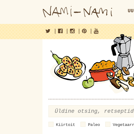
UU
|
|
|
|
Kiirtoit
Paleo
Vegetaar