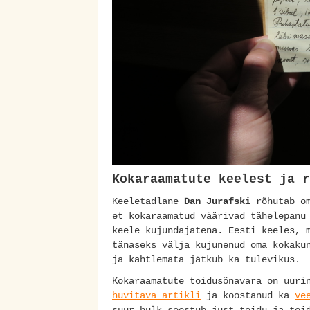
Kokaraamatute keelest ja r
Keeletadlane
Dan Jurafski
rõhutab om
et kokaraamatud väärivad tähelepanu
keele kujundajatena. Eesti keeles, 
tänaseks välja kujunenud oma kokaku
ja kahtlemata jätkub ka tulevikus.
Kokaraamatute toidusõnavara on uuri
huvitava artikli
ja koostanud ka
ve