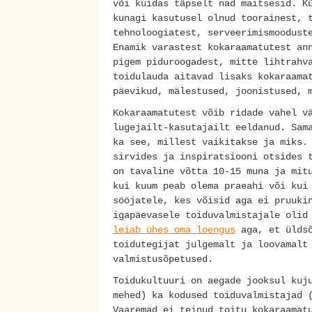
või kuidas täpselt nad maitsesid. K
kunagi kasutusel olnud toorainest, 
tehnoloogiatest, serveerimismoodust
Enamik varastest kokaraamatutest an
pigem piduroogadest, mitte lihtrahv
toidulauda aitavad lisaks kokaraama
päevikud, mälestused, joonistused, 
Kokaraamatutest võib ridade vahel v
lugejailt-kasutajailt eeldanud. Sam
ka see, millest vaikitakse ja miks.
sirvides ja inspiratsiooni otsides 
on tavaline võtta 10-15 muna ja mi
kui kuum peab olema praeahi või kui
sööjatele, kes võisid aga ei pruuki
igapäevasele toiduvalmistajale olid
leiab ühes oma loengus
aga, et üldsõ
toidutegijat julgemalt ja loovamalt
valmistusõpetused.
Toidukultuuri on aegade jooksul kuj
mehed) ka kodused toiduvalmistajad 
Vaaremad ei teinud toitu kokaraamat