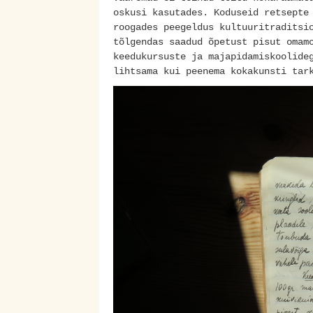
oskusi kasutades. Koduseid retsepte
roogades peegeldus kultuuritraditsi
tõlgendas saadud õpetust pisut omam
keedukursuste ja majapidamiskoolide
lihtsama kui peenema kokakunsti t