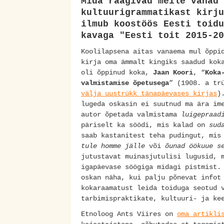
Mida räägivad meile vanad 
kultuurigrammatikast kirj
ilmub koostöös Eesti toidu
kavaga "Eesti toit 2015-20
Koolilapsena aitas vanaema mul õppi
kirja oma ämmalt kingiks saadud kok
oli õppinud koka,
Jaan Koori
, “
Koka
valmistamise õpetusega
” (1908. a t
välja uustrükk tänapäevases kirjas
)
lugeda oskasin ei suutnud ma ära im
autor õpetada valmistama
luigepraad
päriselt ka söödi, mis kalad on
sud
saab kastanitest teha pudingut, mi
tule homme jälle
või
õunad öökuue s
jutustavat muinasjutulisi lugusid, 
igapäevase söögiga midagi pistmist.
oskan näha, kui palju põnevat infot
kokaraamatust leida toiduga seotud 
tarbimispraktikate, kultuuri- ja ke
Etnoloog Ants Viires on
oma artikli