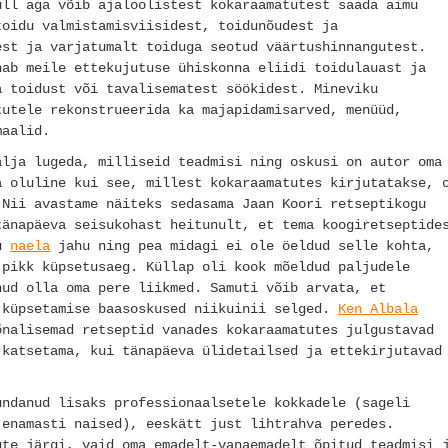
üll aga võib ajaloolistest kokaraamatutest saada aimu
toidu valmistamisviisidest, toidunõudest ja
est ja varjatumalt toiduga seotud väärtushinnangutest.
nab meile ettekujutuse ühiskonna eliidi toidulauast ja
a toidust või tavalisematest söökidest. Mineviku
tutele rekonstrueerida ka majapidamisarved, menüüd,
maalid.
älja lugeda, milliseid teadmisi ning oskusi on autor oma
a oluline kui see, millest kokaraamatutes kirjutatakse, 
 Nii avastame näiteks sedasama Jaan Koori retseptikogu
tänapäeva seisukohast heitunult, et tema koogiretseptide
tu
naela
jahu ning pea midagi ei ole öeldud selle kohta,
 pikk küpsetusaeg. Küllap oli kook mõeldud paljudele
nud olla oma pere liikmed. Samuti võib arvata, et
 küpsetamise baasoskused niikuinii selged.
Ken Albala
nalisemad retseptid vanades kokaraamatutes julgustavad
 katsetama, kui tänapäeva ülidetailsed ja ettekirjutavad
undanud lisaks professionaalsetele kokkadele (sageli
(enamasti naised), eeskätt just lihtrahva peredes.
ute järgi, vaid oma emadelt-vanaemadelt õpitud teadmisi 