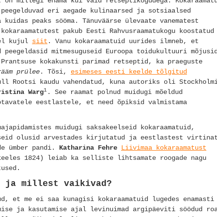
t on millegi enama kui vaid retseptikogudega. Kokaraamat
 peegelduvad eri aegade kulinaarsed ja sotsiaalsed
a kuidas peaks sööma. Tänuväärse ülevaate vanematest
 kokaraamatutest pakub Eesti Rahvusraamatukogu koostatud
sel kujul
siit
. Vanu kokaraamatuid uurides ilmneb, et
d peegeldasid mitmesuguseid Euroopa toidukultuuri mõjusi
 Prantsuse kokakunsti parimad retseptid, ka praeguste
rääm prülee
. Tõsi,
esimeses eesti keelde tõlgitud
ll Rootsi kaudu vahendatud, kuna autoriks oli Stockholm
1
ristina Warg
. See raamat polnud muidugi mõeldud
ötavatele eestlastele, et need õpiksid valmistama
majapidamistes muidugi saksakeelseid kokaraamatuid,
seid olusid arvestades kirjutatud ja eestlastest virtina
de ümber pandi.
Katharina Fehre
Liivimaa kokaraamatust
keeles 1824) leiab ka selliste lihtsamate roogade nagu
tused.
 ja millest vaikivad?
d, et me ei saa kunagisi kokaraamatuid lugedes enamasti
mise ja kasutamise ajal levinuimad argipäeviti söödud ro