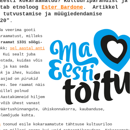
Eesti kokaraamatud? Kultuuripärandist ja
utab etnoloog
Ester Bardone
. Artikkel
 tutvustamise ja müügiedendamise
20".
da veerima gooti
araamatust, milleks
-raamat 1331 söögi-
rükk;
sel aastal anti
. Kui sealt juba
estada, kuidas võis
i
ja kas seda
ak
ja
ihes
, kuidas
s asjad on
pirukid
ees
. See raamat näis
millel polnud
 Aastakümneid hiljem
 võib ühest vanast
väärtushinnangute, ühiskonnakorra, kaubanduse,
elemõjude kohta.
s
toonud esile kokaraamatute tähtsuse kultuuriloo