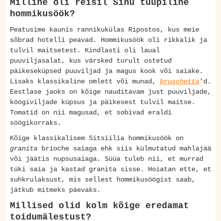
Milline oli reisil Sinu tüüpiline
hommikusöök?
Peatusime kaunis rannikukülas Ripostos, kus meie
sõbrad hotelli peavad. Hommikusöök oli rikkalik ja
tulvil maitsetest. Kindlasti oli laual
puuviljasalat, kus värsked turult ostetud
päikeseküpsed puuviljad ja magus kook või saiake.
Lisaks klassikaline omlett või munad,
bruschetta
'd.
Eestlase jaoks on kõige nauditavam just puuviljade,
köögiviljade küpsus ja päikesest tulvil maitse.
Tomatid on nii magusad, et sobivad eraldi
söögikorraks.
Kõige klassikalisem Sitsiilia hommikusöök on
granita
brioche saiaga ehk siis külmutatud mahlajää
või jäätis nupsusaiaga. Süüa tuleb nii, et murrad
tüki saia ja kastad granita sisse. Hoiatan ette, et
suhkrulaksust, mis sellest hommikusöögist saab,
jätkub mitmeks päevaks.
Millised olid kolm kõige eredamat
toidumälestust?