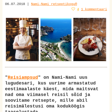
06.07.2018 |
Nami-Nami retseptikogu®
4
1 kommentaari
"
Reisiampsud
" on Nami-Nami uus
lugudesari, kus uurime armastatud
eestimaalaste käest, mida maitsvat
nad oma viimasel reisil sõid ja
soovitame retsepte, mille abil
reisimälestusi oma koduköögis