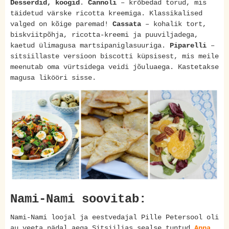
Desserdid, koogid
.
Cannoli
– krõbedad torud, mis
täidetud värske ricotta kreemiga. Klassikalised
valged on kõige paremad!
Cassata
– kohalik tort,
biskviitpõhja, ricotta-kreemi ja puuviljadega,
kaetud ülimagusa martsipaniglasuuriga.
Piparelli
–
sitsiillaste versioon biscotti küpsisest, mis meile
meenutab oma vürtsidega veidi jõuluaega. Kastetakse
magusa likööri sisse.
Nami-Nami soovitab:
Nami-Nami loojal ja eestvedajal Pille Petersool oli
au veeta nädal aega Sitsiilias sealse tuntud
Anna