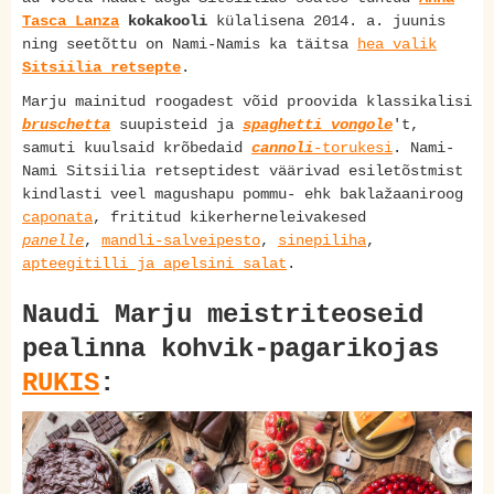
Tasca Lanza
kokakooli
külalisena 2014. a. juunis
ning seetõttu on Nami-Namis ka täitsa
hea valik
Sitsiilia retsepte
.
Marju mainitud roogadest võid proovida klassikalisi
bruschetta
suupisteid ja
spaghetti vongole
't,
samuti kuulsaid krõbedaid
cannoli
-torukesi
. Nami-
Nami Sitsiilia retseptidest väärivad esiletõstmist
kindlasti veel magushapu pommu- ehk baklažaaniroog
caponata
, frititud kikerherneleivakesed
panelle
,
mandli-salveipesto
,
sinepiliha
,
apteegitilli ja apelsini salat
.
Naudi Marju meistriteoseid
pealinna kohvik-pagarikojas
RUKIS
: