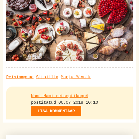
Reisiampsud
Sitsiilia
Marju Männik
Nami-Nami retseptikogu®
postitatud 06.07.2018 10:10
LISA KOMMENTAAR