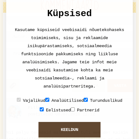
KOMMENTAARID
Küpsised
Kasutame küpsiseid veebisaidi nõuetekohaseks
toimimiseks, sisu ja reklaamide
isikupärastamiseks, sotsiaalmeedia
funktsioonide pakkumiseks ning liikluse
analüüsimiseks. Jagame teie infot meie
veebisaidi kasutamise kohta ka meie
sotsiaalmeedia-, reklaami ja
KATKESTA
VASTA
analüüsipartneritega.
Vajalikud
Analüütilised
Turunduslikud
Pille
Eelistused
Partnerid
postitatud 06.07.2018 12:12
KEELDUN
Nii palju toredaid mälestusti tuli meelde! Käisin
ise Sitsiilias 2014. aasta suvel ja sõin oi-oi kui