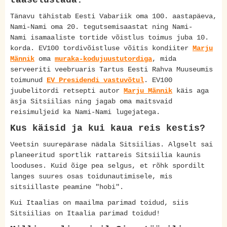
taaselustada.
Tänavu tähistab Eesti Vabariik oma 100. aastapäeva,
Nami-Nami oma 20. tegutsemisaastat ning Nami-
Nami isamaaliste tortide võistlus toimus juba 10.
korda. EV100 tordivõistluse võitis kondiiter
Marju
Männik
oma
muraka-kodujuustutordiga
, mida
serveeriti veebruaris Tartus Eesti Rahva Muuseumis
toimunud
EV Presidendi vastuvõtul
. EV100
juubelitordi retsepti autor
Marju Männik
käis aga
äsja Sitsiilias ning jagab oma maitsvaid
reisimuljeid ka Nami-Nami lugejatega.
Kus käisid ja kui kaua reis kestis?
Veetsin suurepärase nädala Sitsiilias. Algselt sai
planeeritud sportlik rattareis Sitsiilia kaunis
looduses. Kuid õige pea selgus, et rõhk spordilt
langes suures osas toidunautimisele, mis
sitsiillaste peamine "hobi".
Kui Itaalias on maailma parimad toidud, siis
Sitsiilias on Itaalia parimad toidud!