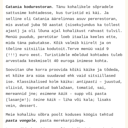
Catania kodurestoran
. Tänu kohalikele sõpradele
sattusime kohtadesse, kus turistid ei käi. Ja
selline oli Catania äärelinnas asuv pererestoran,
mis avatud juba 50 aastat (sisekujundus ka tollest
ajast) ja oli lõuna ajal kohalikust rahvast tulvil.
Menüü puudub, peretütar loeb itaalia keeles ette,
mida täna pakutakse. Kõik valmib kiirelt ja on
tõeline sitsiilia kodutoit.Terve menüü vaid 9
(!!!) euro eest. Turistidele mõeldud kohtades tuleb
arvestada keskmiselt 40 euroga inimese kohta.
Soovitan ühe korra proovida kõiki käike ja tõdeda,
et kõike ära süüa suudavad ehk vaid sitsiillased
ise. Klassikalised kolm käiku:
antipasti
– juustud,
oliivid, küpsetatud baklažaan, tomatid, sai,
mereannid jne;
esimene käik
- supp või pasta
(lasanje!);
teine käik
– liha või kala; lisaks
vein, dessert.
Meie kohaliku sõbra poolt koduses köögis tehtud
pasta vongole
, pasta merekarpidega.