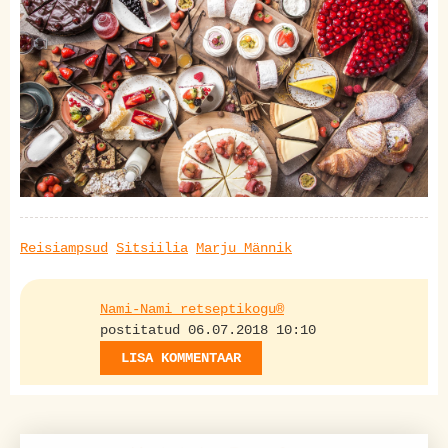
Reisiampsud
Sitsiilia
Marju Männik
Nami-Nami retseptikogu®
postitatud 06.07.2018 10:10
LISA KOMMENTAAR