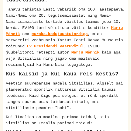
taaselustada.
Tänavu tähistab Eesti Vabariik oma 100. aastapäeva,
Nami-Nami oma 20. tegutsemisaastat ning Nami-
Nami isamaaliste tortide võistlus toimus juba 10.
korda. EV100 tordivõistluse võitis kondiiter
Marju
Männik
oma
muraka-kodujuustutordiga
, mida
serveeriti veebruaris Tartus Eesti Rahva Muuseumis
toimunud
EV Presidendi vastuvõtul
. EV100
juubelitordi retsepti autor
Marju Männik
käis aga
äsja Sitsiilias ning jagab oma maitsvaid
reisimuljeid ka Nami-Nami lugejatega.
Kus käisid ja kui kaua reis kestis?
Veetsin suurepärase nädala Sitsiilias. Algselt sai
planeeritud sportlik rattareis Sitsiilia kaunis
looduses. Kuid õige pea selgus, et rõhk spordilt
langes suures osas toidunautimisele, mis
sitsiillaste peamine "hobi".
Kui Itaalias on maailma parimad toidud, siis
Sitsiilias on Itaalia parimad toidud!