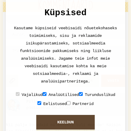
KOMMENTAARID
Küpsised
Kasutame küpsiseid veebisaidi nõuetekohaseks
toimimiseks, sisu ja reklaamide
isikupärastamiseks, sotsiaalmeedia
funktsioonide pakkumiseks ning liikluse
analüüsimiseks. Jagame teie infot meie
veebisaidi kasutamise kohta ka meie
sotsiaalmeedia-, reklaami ja
KATKESTA
VASTA
analüüsipartneritega.
Vajalikud
Analüütilised
Turunduslikud
Pille
Eelistused
Partnerid
postitatud 06.07.2018 12:12
KEELDUN
Nii palju toredaid mälestusti tuli meelde! Käisin
ise Sitsiilias 2014. aasta suvel ja sõin oi-oi kui