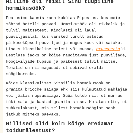
Milline oli reisil Sinu tüüpiline
hommikusöök?
Peatusime kaunis rannikukülas Ripostos, kus meie
sõbrad hotelli peavad. Hommikusöök oli rikkalik ja
tulvil maitsetest. Kindlasti oli laual
puuviljasalat, kus värsked turult ostetud
päikeseküpsed puuviljad ja magus kook või saiake.
Lisaks klassikaline omlett või munad,
bruschetta
'd.
Eestlase jaoks on kõige nauditavam just puuviljade,
köögiviljade küpsus ja päikesest tulvil maitse.
Tomatid on nii magusad, et sobivad eraldi
söögikorraks.
Kõige klassikalisem Sitsiilia hommikusöök on
granita
brioche saiaga ehk siis külmutatud mahlajää
või jäätis nupsusaiaga. Süüa tuleb nii, et murrad
tüki saia ja kastad granita sisse. Hoiatan ette, et
suhkrulaksust, mis sellest hommikusöögist saab,
jätkub mitmeks päevaks.
Millised olid kolm kõige eredamat
toidumälestust?