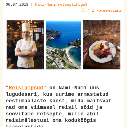
06.07.2018 |
Nami-Nami retseptikogu®
4
1 kommentaari
"
Reisiampsud
" on Nami-Nami uus
lugudesari, kus uurime armastatud
eestimaalaste käest, mida maitsvat
nad oma viimasel reisil sõid ja
soovitame retsepte, mille abil
reisimälestusi oma koduköögis