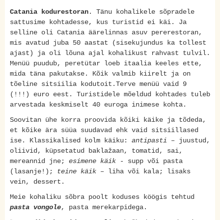
Catania kodurestoran
. Tänu kohalikele sõpradele
sattusime kohtadesse, kus turistid ei käi. Ja
selline oli Catania äärelinnas asuv pererestoran,
mis avatud juba 50 aastat (sisekujundus ka tollest
ajast) ja oli lõuna ajal kohalikust rahvast tulvil.
Menüü puudub, peretütar loeb itaalia keeles ette,
mida täna pakutakse. Kõik valmib kiirelt ja on
tõeline sitsiilia kodutoit.Terve menüü vaid 9
(!!!) euro eest. Turistidele mõeldud kohtades tuleb
arvestada keskmiselt 40 euroga inimese kohta.
Soovitan ühe korra proovida kõiki käike ja tõdeda,
et kõike ära süüa suudavad ehk vaid sitsiillased
ise. Klassikalised kolm käiku:
antipasti
– juustud,
oliivid, küpsetatud baklažaan, tomatid, sai,
mereannid jne;
esimene käik
- supp või pasta
(lasanje!);
teine käik
– liha või kala; lisaks
vein, dessert.
Meie kohaliku sõbra poolt koduses köögis tehtud
pasta vongole
, pasta merekarpidega.