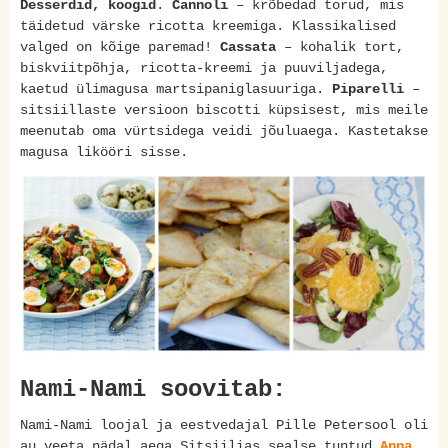
Desserdid, koogid
.
Cannoli
– krõbedad torud, mis
täidetud värske ricotta kreemiga. Klassikalised
valged on kõige paremad!
Cassata
– kohalik tort,
biskviitpõhja, ricotta-kreemi ja puuviljadega,
kaetud ülimagusa martsipaniglasuuriga.
Piparelli
–
sitsiillaste versioon biscotti küpsisest, mis meile
meenutab oma vürtsidega veidi jõuluaega. Kastetakse
magusa likööri sisse.
Nami-Nami soovitab:
Nami-Nami loojal ja eestvedajal Pille Petersool oli
au veeta nädal aega Sitsiilias sealse tuntud
Anna