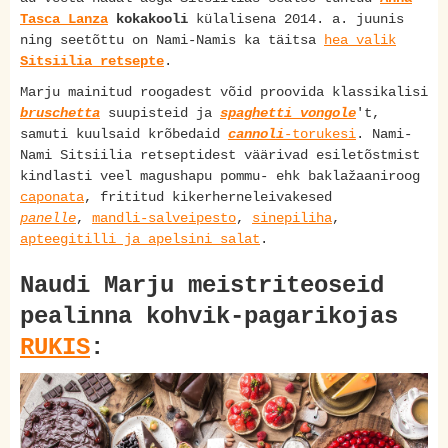
Tasca Lanza
kokakooli
külalisena 2014. a. juunis
ning seetõttu on Nami-Namis ka täitsa
hea valik
Sitsiilia retsepte
.
Marju mainitud roogadest võid proovida klassikalisi
bruschetta
suupisteid ja
spaghetti vongole
't,
samuti kuulsaid krõbedaid
cannoli
-torukesi
. Nami-
Nami Sitsiilia retseptidest väärivad esiletõstmist
kindlasti veel magushapu pommu- ehk baklažaaniroog
caponata
, frititud kikerherneleivakesed
panelle
,
mandli-salveipesto
,
sinepiliha
,
apteegitilli ja apelsini salat
.
Naudi Marju meistriteoseid
pealinna kohvik-pagarikojas
RUKIS
: