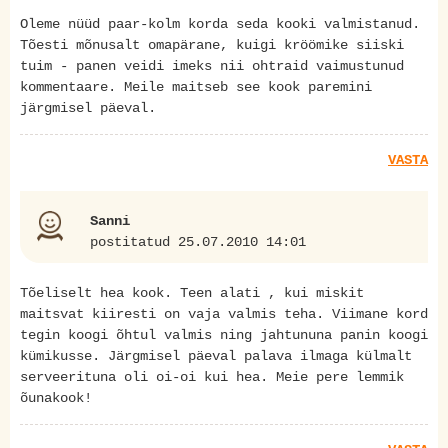
Oleme nüüd paar-kolm korda seda kooki valmistanud.
Tõesti mõnusalt omapärane, kuigi kröömike siiski
tuim - panen veidi imeks nii ohtraid vaimustunud
kommentaare. Meile maitseb see kook paremini
järgmisel päeval.
VASTA
Sanni
postitatud 25.07.2010 14:01
Tõeliselt hea kook. Teen alati , kui miskit
maitsvat kiiresti on vaja valmis teha. Viimane kord
tegin koogi õhtul valmis ning jahtununa panin koogi
kümikusse. Järgmisel päeval palava ilmaga külmalt
serveerituna oli oi-oi kui hea. Meie pere lemmik
õunakook!