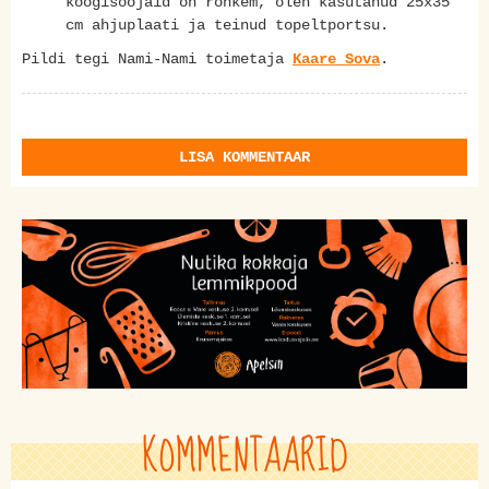
koogisööjaid on rohkem, olen kasutanud 25x35
cm ahjuplaati ja teinud topeltportsu.
Pildi tegi Nami-Nami toimetaja
Kaare Sova
.
LISA KOMMENTAAR
KOMMENTAARID