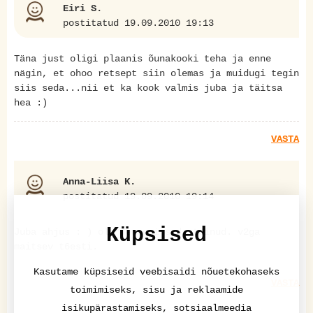
Eiri S.
postitatud 19.09.2010 19:13
Täna just oligi plaanis õunakooki teha ja enne
nägin, et ohoo retsept siin olemas ja muidugi tegin
siis seda...nii et ka kook valmis juba ja täitsa
hea :)
VASTA
Anna-Liisa K.
postitatud 19.09.2010 19:14
Küpsised
Juba ahjus : ) olen ennegi seda teinud. v2ga
maitsev t6esti.
Kasutame küpsiseid veebisaidi nõuetekohaseks
VASTA
toimimiseks, sisu ja reklaamide
isikupärastamiseks, sotsiaalmeedia