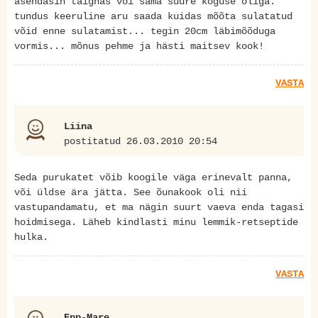
asendasin taignas või sama suure koguse õliga.
tundus keeruline aru saada kuidas mõõta sulatatud
võid enne sulatamist... tegin 20cm läbimõõduga
vormis... mõnus pehme ja hästi maitsev kook!
VASTA
Liina
postitatud 26.03.2010 20:54
Seda purukatet võib koogile väga erinevalt panna,
või üldse ära jätta. See õunakook oli nii
vastupandamatu, et ma nägin suurt vaeva enda tagasi
hoidmisega. Läheb kindlasti minu lemmik-retseptide
hulka.
VASTA
Epp-Mare