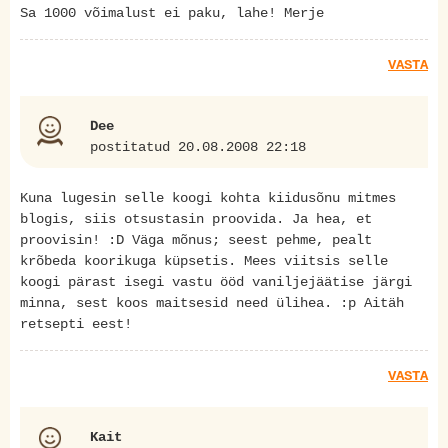
Sa 1000 võimalust ei paku, lahe! Merje
VASTA
Dee
postitatud 20.08.2008 22:18
Kuna lugesin selle koogi kohta kiidusõnu mitmes
blogis, siis otsustasin proovida. Ja hea, et
proovisin! :D Väga mõnus; seest pehme, pealt
krõbeda koorikuga küpsetis. Mees viitsis selle
koogi pärast isegi vastu ööd vaniljejäätise järgi
minna, sest koos maitsesid need ülihea. :p Aitäh
retsepti eest!
VASTA
Kait