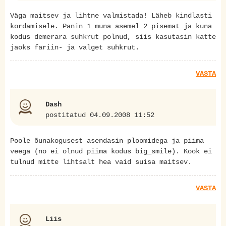
Väga maitsev ja lihtne valmistada! Läheb kindlasti
kordamisele. Panin 1 muna asemel 2 pisemat ja kuna
kodus demerara suhkrut polnud, siis kasutasin katte
jaoks fariin- ja valget suhkrut.
VASTA
Dash
postitatud 04.09.2008 11:52
Poole õunakogusest asendasin ploomidega ja piima
veega (no ei olnud piima kodus big_smile). Kook ei
tulnud mitte lihtsalt hea vaid suisa maitsev.
VASTA
Liis