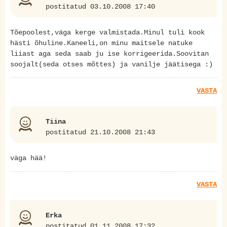
postitatud 03.10.2008 17:40
Tõepoolest,väga kerge valmistada.Minul tuli kook
hästi õhuline.Kaneeli,on minu maitsele natuke
liiast aga seda saab ju ise korrigeerida.Soovitan
soojalt(seda otses mõttes) ja vanilje jäätisega :)
VASTA
Tiina
postitatud 21.10.2008 21:43
väga hää!
VASTA
Erka
postitatud 01.11.2008 17:32