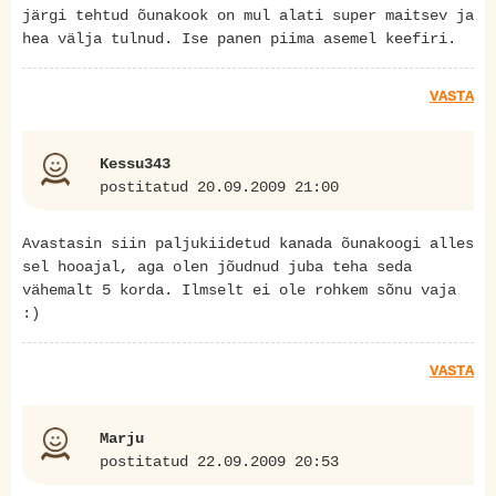
järgi tehtud õunakook on mul alati super maitsev ja
hea välja tulnud. Ise panen piima asemel keefiri.
VASTA
Kessu343
postitatud 20.09.2009 21:00
Avastasin siin paljukiidetud kanada õunakoogi alles
sel hooajal, aga olen jõudnud juba teha seda
vähemalt 5 korda. Ilmselt ei ole rohkem sõnu vaja
:)
VASTA
Marju
postitatud 22.09.2009 20:53