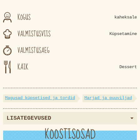
KOGUS
kaheksale
VALMISTUSVIIS
Küpsetamine
VALMISTUSAEG
KÄIK
Dessert
Magusad küpsetised ja tordid
Marjad ja puuviljad
LISATEGEVUSED
KOOSTISOSAD