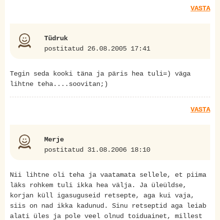
VASTA
Tüdruk
postitatud 26.08.2005 17:41
Tegin seda kooki täna ja päris hea tuli=) väga
lihtne teha....soovitan;)
VASTA
Merje
postitatud 31.08.2006 18:10
Nii lihtne oli teha ja vaatamata sellele, et piima
läks rohkem tuli ikka hea välja. Ja üleüldse,
korjan küll igasuguseid retsepte, aga kui vaja,
siis on nad ikka kadunud. Sinu retseptid aga leiab
alati üles ja pole veel olnud toiduainet, millest