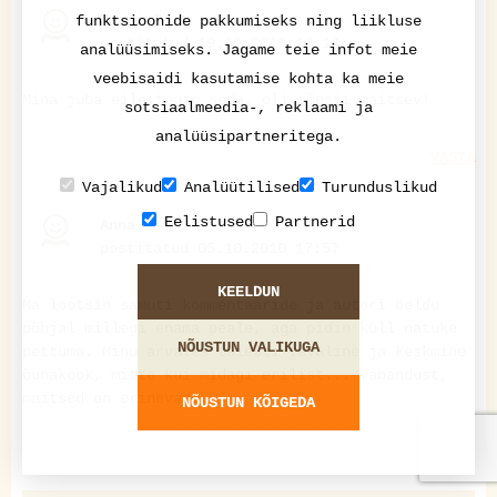
Mairi T.
funktsioonide pakkumiseks ning liikluse
postitatud 19.09.2010 19:14
analüüsimiseks. Jagame teie infot meie
veebisaidi kasutamise kohta ka meie
Mina juba eile tegin seda, oli tõesti maitsev!
sotsiaalmeedia-, reklaami ja
analüüsipartneritega.
VASTA
Vajalikud
Analüütilised
Turunduslikud
Eelistused
Partnerid
Anna
postitatud 05.10.2010 17:57
KEELDUN
Ma lootsin samuti kommentaaride ja autori öeldu
põhjal millegi enama peale, aga pidin küll natuke
NÕUSTUN VALIKUGA
pettuma. Minu arvates täiesti tavaline ja keskmine
õunakook, mitte kui midagi erilist... Vabandust,
maitsed on erinevad.
NÕUSTUN KÕIGEDA
VASTA