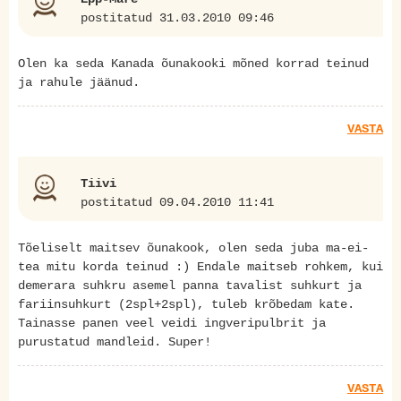
postitatud 31.03.2010 09:46
Olen ka seda Kanada õunakooki mõned korrad teinud
ja rahule jäänud.
VASTA
Tiivi
postitatud 09.04.2010 11:41
Tõeliselt maitsev õunakook, olen seda juba ma-ei-
tea mitu korda teinud :) Endale maitseb rohkem, kui
demerara suhkru asemel panna tavalist suhkurt ja
fariinsuhkurt (2spl+2spl), tuleb krõbedam kate.
Tainasse panen veel veidi ingveripulbrit ja
purustatud mandleid. Super!
VASTA