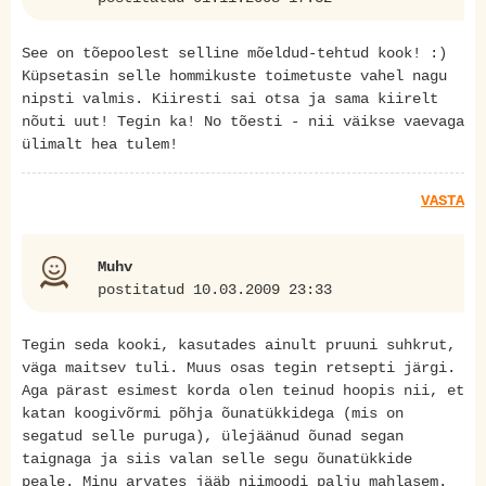
See on tõepoolest selline mõeldud-tehtud kook! :)
Küpsetasin selle hommikuste toimetuste vahel nagu
nipsti valmis. Kiiresti sai otsa ja sama kiirelt
nõuti uut! Tegin ka! No tõesti - nii väikse vaevaga
ülimalt hea tulem!
VASTA
Muhv
postitatud 10.03.2009 23:33
Tegin seda kooki, kasutades ainult pruuni suhkrut,
väga maitsev tuli. Muus osas tegin retsepti järgi.
Aga pärast esimest korda olen teinud hoopis nii, et
katan koogivõrmi põhja õunatükkidega (mis on
segatud selle puruga), ülejäänud õunad segan
taignaga ja siis valan selle segu õunatükkide
peale. Minu arvates jääb niimoodi palju mahlasem.