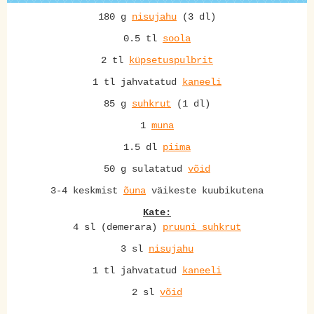
180 g
nisujahu
(3 dl)
0.5 tl
soola
2 tl
küpsetuspulbrit
1 tl jahvatatud
kaneeli
85 g
suhkrut
(1 dl)
1
muna
1.5 dl
piima
50 g sulatatud
võid
3-4 keskmist
õuna
väikeste kuubikutena
Kate:
4 sl (demerara)
pruuni suhkrut
3 sl
nisujahu
1 tl jahvatatud
kaneeli
2 sl
võid