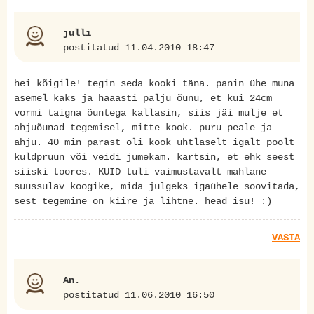
julli
postitatud 11.04.2010 18:47
hei kõigile! tegin seda kooki täna. panin ühe muna
asemel kaks ja hääästi palju õunu, et kui 24cm
vormi taigna õuntega kallasin, siis jäi mulje et
ahjuõunad tegemisel, mitte kook. puru peale ja
ahju. 40 min pärast oli kook ühtlaselt igalt poolt
kuldpruun või veidi jumekam. kartsin, et ehk seest
siiski toores. KUID tuli vaimustavalt mahlane
suussulav koogike, mida julgeks igaühele soovitada,
sest tegemine on kiire ja lihtne. head isu! :)
VASTA
An.
postitatud 11.06.2010 16:50