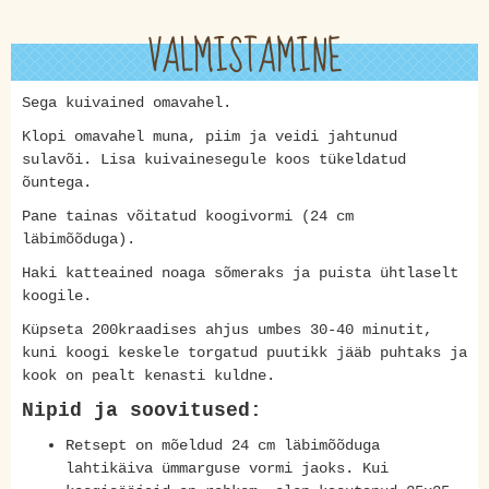
VALMISTAMINE
Sega kuivained omavahel.
Klopi omavahel muna, piim ja veidi jahtunud
sulavõi. Lisa kuivainesegule koos tükeldatud
õuntega.
Pane tainas võitatud koogivormi (24 cm
läbimõõduga).
Haki katteained noaga sõmeraks ja puista ühtlaselt
koogile.
Küpseta 200kraadises ahjus umbes 30-40 minutit,
kuni koogi keskele torgatud puutikk jääb puhtaks ja
kook on pealt kenasti kuldne.
Nipid ja soovitused:
Retsept on mõeldud 24 cm läbimõõduga
lahtikäiva ümmarguse vormi jaoks. Kui