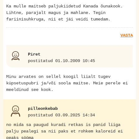
Ka mulle maitseb paljukiidetud Kanada õunakook.
Lihtne, parajalt magus ja mahlane. Tegin
fariinisuhkruga, nii et jäi veidi tumedam.
VASTA
Piret
postitatud 01.10.2009 10:45
Minu arvates on sellel koogil liialt tugev
küpsetuspubri ja/või soola maitse. Meie perele ei
meeldinud see kook.
pilleonkebab
postitatud 03.09.2025 14:34
no mida sa paugud kuradi retkas is panid liiga
palju pealegi sa nii paks et rohkem kaloreid ei
peaks sööma